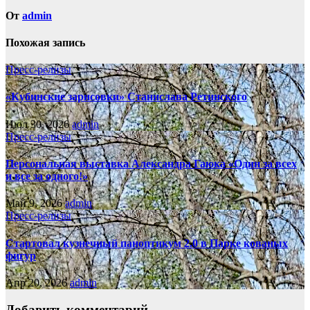
От
admin
Похожая запись
Пресс-релизы
«Кубинские зарисовки» Станислава Ретинского
Июл 30, 2026
admin
Пресс-релизы
Персональная выставка Александра Гаюка «Один за всех
и все за одного!»
Май 9, 2026
admin
Пресс-релизы
Стартовал кузнечный паноптикум 2.0 в Парке кованых
фигур
Апр 20, 2026
admin
Добавить комментарий