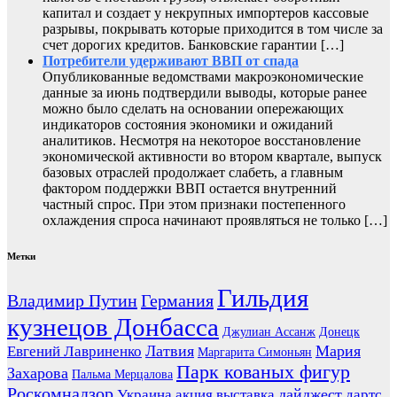
капитал и создает у некрупных импортеров кассовые
разрывы, покрывать которые приходится в том числе за
счет дорогих кредитов. Банковские гарантии […]
Потребители удерживают ВВП от спада
Опубликованные ведомствами макроэкономические
данные за июнь подтвердили выводы, которые ранее
можно было сделать на основании опережающих
индикаторов состояния экономики и ожиданий
аналитиков. Несмотря на некоторое восстановление
экономической активности во втором квартале, выпуск
базовых отраслей продолжает слабеть, а главным
фактором поддержки ВВП остается внутренний
частный спрос. При этом признаки постепенного
охлаждения спроса начинают проявляться не только […]
Метки
Гильдия
Владимир Путин
Германия
кузнецов Донбасса
Джулиан Ассанж
Донецк
Латвия
Мария
Евгений Лавриненко
Маргарита Симоньян
Парк кованых фигур
Захарова
Пальма Мерцалова
Роскомнадзор
дайджест
Украина
акция
выставка
дартс