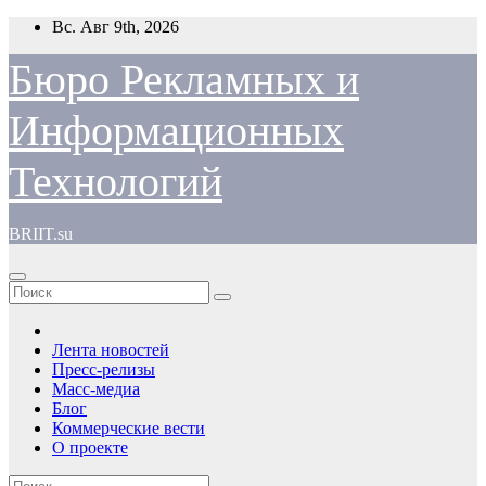
Перейти
Вс. Авг 9th, 2026
к
содержимому
Бюро Рекламных и
Информационных
Технологий
BRIIT.su
Лента новостей
Пресс-релизы
Масс-медиа
Блог
Коммерческие вести
О проекте