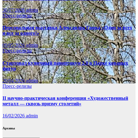
30/07/2026
admin
Пресс-релизы
Персональная выставка Александра Гаюка «Один за всех
и все за одного!»
09/05/2026
admin
Пресс-релизы
Стартовал кузнечный паноптикум 2.0 в Парке кованых
фигур
20/04/2026
admin
Пресс-релизы
II научно-практическая конференция «Художественный
металл — сквозь призму столетий»
16/02/2026
admin
Архивы