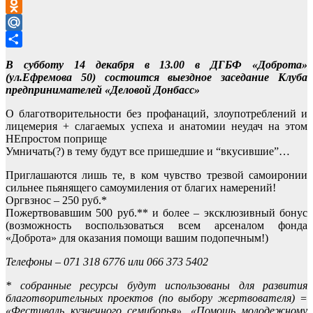
VK
Odnoklassniki
Mail.Ru
Отправить
В субботу 14 декабря в 13.00 в ДГБФ «Доброта»
(ул.Ефремова 50) состоится выездное заседание Клуба
предпринимателей «Деловой Донбасс»
О благотворительности без профанаций, злоупотреблений и
лицемерия + слагаемых успеха и анатомии неудач на этом
НЕпростом поприще
Умничать(?) в тему будут все пришедшие и “вкусившие”…
Приглашаются лишь те, в ком чувство трезвой самоиронии
сильнее пьянящего самоумиления от благих намерений!
Оргвзнос – 250 руб.*
Пожертвовавшим 500 руб.** и более – эксклюзивный бонус
(возможность воспользоваться всем арсеналом фонда
«Доброта» для оказания помощи вашим подопечным!)
Телефоны – 071 318 6776 или 066 373 5402
* собранные ресурсы будут использованы для развития
благотворительных проектов (по выбору жертвователя) =
«Фестиваль кузнечного семиборья», «Помощь молодежному