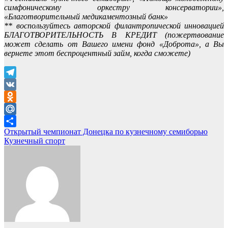
симфоническому оркестру консерватории»,
«Благотворительный медикаментозный банк»
** воспользуйтесь авторской филантропической инновацией
БЛАГОТВОРИТЕЛЬНОСТЬ В КРЕДИТ (пожертвование
может сделать от Вашего имени фонд «Доброта», а Вы
вернете этот беспроцентный займ, когда сможете)
Telegram
VK
Odnoklassniki
Mail.Ru
Навигация
Открытый чемпионат Донецка по кузнечному семиборью
Отправить
Кузнечный спорт
по
записям