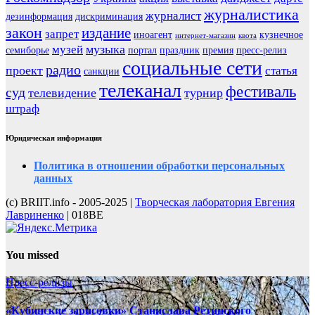
журналистика
журналист
дезинформация
дискриминация
закон
издание
запрет
иноагент
кузнечное
интернет-магазин
квота
музыка
музей
семиборье
портал
праздник
премия
пресс-релиз
социальные сети
радио
проект
статья
санкции
телеканал
фестиваль
суд
телевидение
турнир
штраф
Юридическая информация
Политика в отношении обработки персональных
данных
(с) BRIIT.info - 2005-2025 |
Творческая лаборатория Евгения
Лавриненко
| 018BE
You missed
Пресс-релизы
«Кубинские зарисовки» Станислава Ретинского