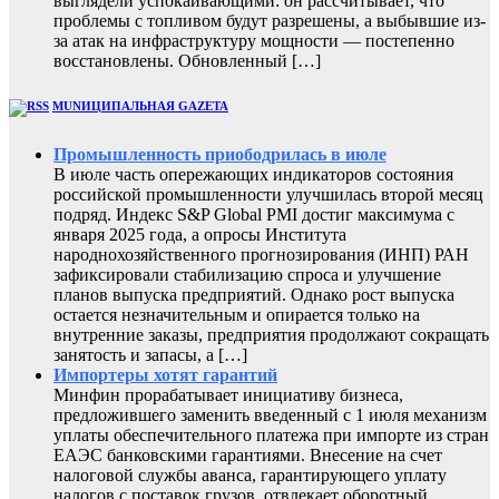
выглядели успокаивающими: он рассчитывает, что
проблемы с топливом будут разрешены, а выбывшие из-
за атак на инфраструктуру мощности — постепенно
восстановлены. Обновленный […]
MUNИЦИПАЛЬНАЯ GAZЕТА
Промышленность приободрилась в июле
В июле часть опережающих индикаторов состояния
российской промышленности улучшилась второй месяц
подряд. Индекс S&P Global PMI достиг максимума с
января 2025 года, а опросы Института
народнохозяйственного прогнозирования (ИНП) РАН
зафиксировали стабилизацию спроса и улучшение
планов выпуска предприятий. Однако рост выпуска
остается незначительным и опирается только на
внутренние заказы, предприятия продолжают сокращать
занятость и запасы, а […]
Импортеры хотят гарантий
Минфин прорабатывает инициативу бизнеса,
предложившего заменить введенный с 1 июля механизм
уплаты обеспечительного платежа при импорте из стран
ЕАЭС банковскими гарантиями. Внесение на счет
налоговой службы аванса, гарантирующего уплату
налогов с поставок грузов, отвлекает оборотный