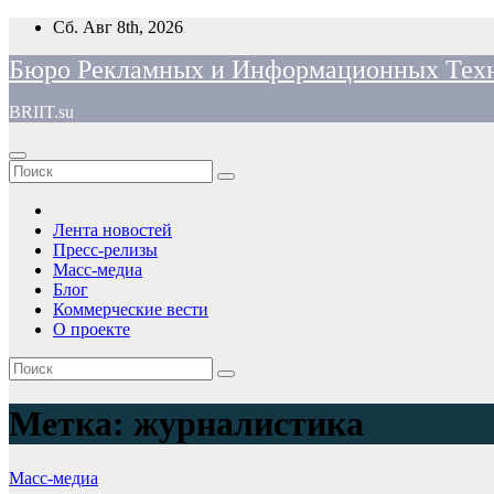
Перейти
Сб. Авг 8th, 2026
к
Бюро Рекламных и Информационных Тех
содержимому
BRIIT.su
Лента новостей
Пресс-релизы
Масс-медиа
Блог
Коммерческие вести
О проекте
Метка:
журналистика
Масс-медиа