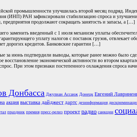
йской промышленности улучшилась второй месяц подряд. Индекс 
ия (ИНП) РАН зафиксировали стабилизацию спроса и улучшение
, предприятия продолжают сокращать занятость и запасы, а […]
его заменить введенный с 1 июля механизм уплаты обеспечите
 гарантирующего уплату налогов с поставок грузов, отвлекает о
чет дорогих кредитов. Банковские гарантии […]
е за июнь подтвердили выводы, которые ранее можно было сде
е восстановление экономической активности во втором квартале
прос. При этом признаки постепенного охлаждения спроса начи
ов Донбасса
Евгений Лавринен
Джулиан Ассанж
Донецк
дайджест
на
акция
выставка
дартс
дезинформация
дискриминаци
социа
радио
проект
тал
праздник
премия
пресс-релиз
санкции