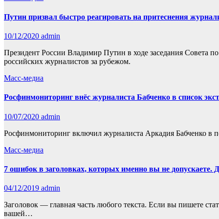
Путин призвал быстро реагировать на притеснения журнал
10/12/2020
admin
Президент России Владимир Путин в ходе заседания Совета по
российских журналистов за рубежом.
Масс-медиа
Росфинмониторинг внёс журналиста Бабченко в список экс
10/07/2020
admin
Росфинмониторинг включил журналиста Аркадия Бабченко в пер
Масс-медиа
7 ошибок в заголовках, которых именно вы не допускаете. Д
04/12/2019
admin
Заголовок — главная часть любого текста. Если вы пишете стат
вашей…