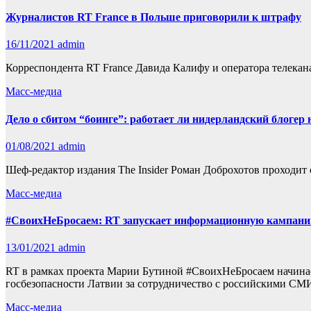
Журналистов RT France в Польше приговорили к штрафу
16/11/2021
admin
Корреспондента RT France Давида Калифу и оператора телекан
Масс-медиа
Дело о сбитом “боинге”: работает ли нидерландский блогер
01/08/2021
admin
Шеф-редактор издания The Insider Роман Доброхотов проходит 
Масс-медиа
#СвоихНеБросаем: RT запускает информационную кампани
13/01/2021
admin
RT в рамках проекта Марии Бутиной #СвоихНеБросаем начин
госбезопасности Латвии за сотрудничество с российскими СМ
Масс-медиа