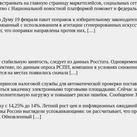
встраивать на главную страницу маркетплейсов, социальных сет
ство с Национальной новостной платформой поможет и федерал
в Думу 19 февраля пакет поправок к избирательному законодател
связанный с использованием в агитации сгенерированных искус
, что поправки направлены против них, […]
 стабильную занятость, следует из данных Росстата. Одновреме
пективе, по данным опроса РСПП, компании в условиях снижени
ся на местах появились сначала […]
сервисов налоговой службы для автоматической проверки постав
аваться заказчику электронными торговыми площадками. Сейчас 
 дополнительную нагрузку и повышает риски ошибок. Сообщение
вку с 14,25% до 14%. Летний рост цен и инфляционных ожидан
ка России выглядели успокаивающими: он рассчитывает, что пр
. Обновленный […]