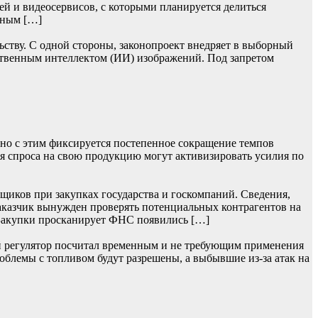
ей и видеосервисов, с которыми планируется делиться
ьным […]
ьству. С одной стороны, законопроект внедряет в выборный
ственным интеллектом (ИИ) изображений. Под запретом
нно с этим фиксируется постепенное сокращение темпов
я спроса на свою продукцию могут активизировать усилия по
щиков при закупках государства и госкомпаний. Сведения,
заказчик вынужден проверять потенциальных контрагентов на
 Закупки просканирует ФНС появились […]
ий регулятор посчитал временным и не требующим применения
облемы с топливом будут разрешены, а выбывшие из-за атак на