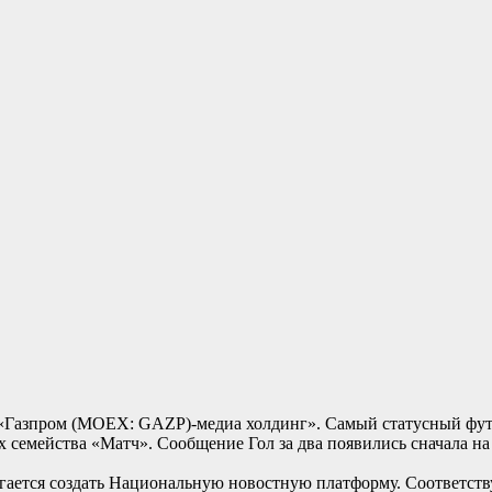
л «Газпром (MOEX: GAZP)-медиа холдинг». Самый статусный фу
ах семейства «Матч». Сообщение Гол за два появились сначала на
гается создать Национальную новостную платформу. Соответств