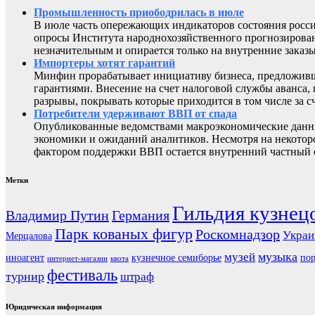
Промышленность приободрилась в июле
В июле часть опережающих индикаторов состояния росси
опросы Института народнохозяйственного прогнозирован
незначительным и опирается только на внутренние заказы
Импортеры хотят гарантий
Минфин прорабатывает инициативу бизнеса, предложивш
гарантиями. Внесение на счет налоговой службы аванса,
разрывы, покрывать которые приходится в том числе за с
Потребители удерживают ВВП от спада
Опубликованные ведомствами макроэкономические данны
экономики и ожиданий аналитиков. Несмотря на некоторо
фактором поддержки ВВП остается внутренний частный с
Метки
Гильдия кузнец
Владимир Путин
Германия
Парк кованых фигур
Роскомнадзор
Украи
Мерцалова
музыка
музей
иноагент
кузнечное семиборье
пор
интернет-магазин
квота
фестиваль
турнир
штраф
Юридическая информация