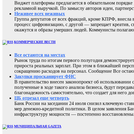
Виджет платформы предлагается в обязательном порядке 
рекламной выручкой. По замыслу авторов идеи, партнер
Неживее всех неживых
Группа депутатов от всех фракций, кроме КПРФ, внесла 
процесс цифровизацию, с другой — запрещает креатив, 
окажутся и образы умерших людей. Коммунисты полагают
КОММЕРЧЕСКИЕ ВЕСТИ
Все остаются на местах
Рынок труда по итогам первого полугодия демонстрирует
прироста реальных зарплат. При этом в ближайшей перс
сокращению расходов на персонал. Сообщение Все остают
Закупки просканирует ФНС
В правительство внесен законопроект об использовании 
полученные в ходе такого анализа бизнеса, будут перед
благонадежность самостоятельно, что создает для него
ЦБ отрезал еще четверть
Банк России на заседании 24 июля снизил ключевую ста
мер денежно-кредитной политики. В целом заявления Бан
инфраструктуру мощности — постепенно восстановлены
MUNИЦИПАЛЬНАЯ GAZЕТА