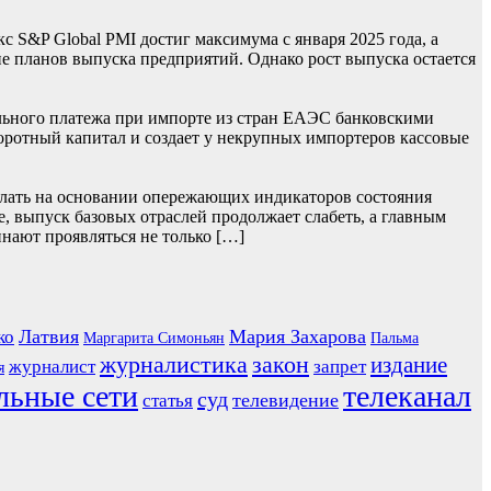
S&P Global PMI достиг максимума с января 2025 года, а
 планов выпуска предприятий. Однако рост выпуска остается
льного платежа при импорте из стран ЕАЭС банковскими
боротный капитал и создает у некрупных импортеров кассовые
лать на основании опережающих индикаторов состояния
, выпуск базовых отраслей продолжает слабеть, а главным
нают проявляться не только […]
Латвия
Мария Захарова
ко
Маргарита Симоньян
Пальма
журналистика
закон
издание
журналист
запрет
я
льные сети
телеканал
суд
телевидение
статья