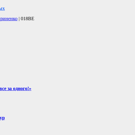
ых
вриненко
| 018BE
се за одного!»
ур