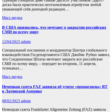
турниры собирали даже свыше двухсот участников! Дартс-
доска была практически неотъемлемым атрибутом любой
уважающей себя донецкой редакции…
Масс-медиа
В США признались, что мечтают о закрытии российских
СМИ по всему миру
12/04/2023
admin
Специальный посланник и координатор Центра глобального
взаимодействия Госдепартамента США Джеймс Рубин заявил,
что Соединенные Штаты мечтают закрыть все российские
СМИ по всему миру, – передает во вторник, 11 апреля,
телеканал…
Масс-медиа
Немецкая газета FAZ заявила об успехе «пропаганды» RT
в Латинской Америке
08/02/2023
admin
Немецкая газета Frankfurter Allgemeine Zeitung (FAZ) заявила