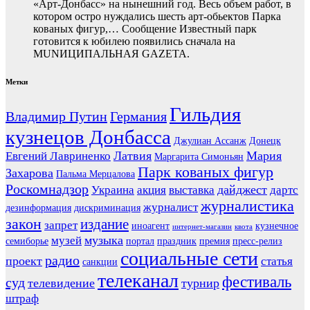
«Арт-Донбасс» на нынешний год. Весь объем работ, в
котором остро нуждались шесть арт-обьектов Парка
кованых фигур,… Сообщение Известный парк
готовится к юбилею появились сначала на
MUNИЦИПАЛЬНАЯ GAZЕТА.
Метки
Гильдия
Владимир Путин
Германия
кузнецов Донбасса
Джулиан Ассанж
Донецк
Латвия
Мария
Евгений Лавриненко
Маргарита Симоньян
Парк кованых фигур
Захарова
Пальма Мерцалова
Роскомнадзор
дайджест
Украина
акция
выставка
дартс
журналистика
журналист
дезинформация
дискриминация
закон
издание
запрет
иноагент
кузнечное
интернет-магазин
квота
музыка
музей
семиборье
портал
праздник
премия
пресс-релиз
социальные сети
радио
проект
статья
санкции
телеканал
фестиваль
суд
телевидение
турнир
штраф