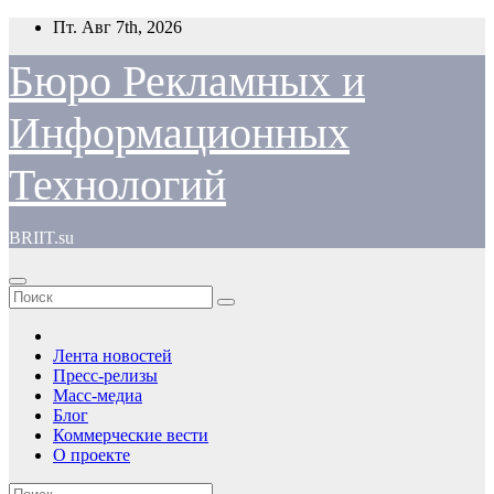
Перейти
Пт. Авг 7th, 2026
к
содержимому
Бюро Рекламных и
Информационных
Технологий
BRIIT.su
Лента новостей
Пресс-релизы
Масс-медиа
Блог
Коммерческие вести
О проекте