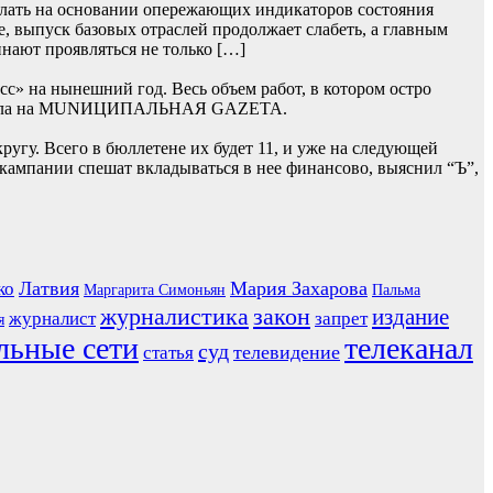
лать на основании опережающих индикаторов состояния
, выпуск базовых отраслей продолжает слабеть, а главным
нают проявляться не только […]
» на нынешний год. Весь объем работ, в котором остро
 сначала на MUNИЦИПАЛЬНАЯ GAZЕТА.
гу. Всего в бюллетене их будет 11, и уже на следующей
 кампании спешат вкладываться в нее финансово, выяснил “Ъ”,
Латвия
Мария Захарова
ко
Маргарита Симоньян
Пальма
журналистика
закон
издание
журналист
запрет
я
льные сети
телеканал
суд
телевидение
статья