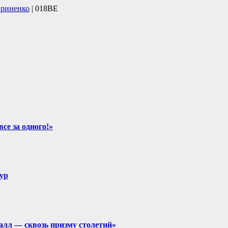
вриненко
| 018BE
се за одного!»
ур
алл — сквозь призму столетий»