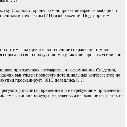
ьным […]
ьству. С одной стороны, законопроект внедряет в выборный
ственным интеллектом (ИИ) изображений. Под запретом
нно с этим фиксируется постепенное сокращение темпов
я спроса на свою продукцию могут активизировать усилия по
щиков при закупках государства и госкомпаний. Сведения,
заказчик вынужден проверять потенциальных контрагентов на
 Закупки просканирует ФНС появились […]
ий регулятор посчитал временным и не требующим применения
облемы с топливом будут разрешены, а выбывшие из-за атак на