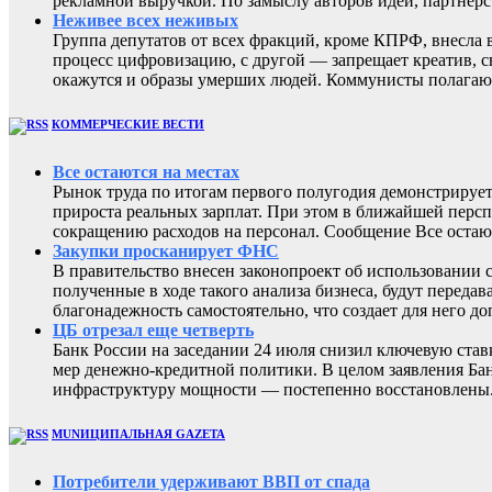
рекламной выручкой. По замыслу авторов идеи, партнер
Неживее всех неживых
Группа депутатов от всех фракций, кроме КПРФ, внесла 
процесс цифровизацию, с другой — запрещает креатив, 
окажутся и образы умерших людей. Коммунисты полагают
КОММЕРЧЕСКИЕ ВЕСТИ
Все остаются на местах
Рынок труда по итогам первого полугодия демонстрирует
прироста реальных зарплат. При этом в ближайшей перс
сокращению расходов на персонал. Сообщение Все остают
Закупки просканирует ФНС
В правительство внесен законопроект об использовании 
полученные в ходе такого анализа бизнеса, будут перед
благонадежность самостоятельно, что создает для него
ЦБ отрезал еще четверть
Банк России на заседании 24 июля снизил ключевую ста
мер денежно-кредитной политики. В целом заявления Бан
инфраструктуру мощности — постепенно восстановлены
MUNИЦИПАЛЬНАЯ GAZЕТА
Потребители удерживают ВВП от спада