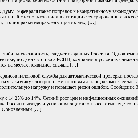
ство с Национальной новостной платформой поможет и федерал
в Думу 19 февраля пакет поправок к избирательному законодател
связанный с использованием в агитации сгенерированных искус
, что поправки направлены против них, […]
 стабильную занятость, следует из данных Росстата. Одновреме
пективе, по данным опроса РСПП, компании в условиях снижени
ся на местах появились сначала […]
сервисов налоговой службы для автоматической проверки постав
аваться заказчику электронными торговыми площадками. Сейчас 
 дополнительную нагрузку и повышает риски ошибок. Сообщение
вку с 14,25% до 14%. Летний рост цен и инфляционных ожидан
ка России выглядели успокаивающими: он рассчитывает, что пр
. Обновленный […]