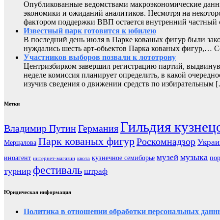
Опубликованные ведомствами макроэкономические данны
экономики и ожиданий аналитиков. Несмотря на некоторо
фактором поддержки ВВП остается внутренний частный с
Известный парк готовится к юбилею
В последний день июля в Парке кованых фигур были зак
нуждались шесть арт-обьектов Парка кованых фигур,
Участников выборов позвали к лототрону
Центризбирком завершил регистрацию партий, выдвинувш
неделе комиссия планирует определить, в какой очередно
изучив сведения о движении средств по избирательным 
Метки
Гильдия кузнец
Владимир Путин
Германия
Парк кованых фигур
Роскомнадзор
Украи
Мерцалова
музыка
музей
иноагент
кузнечное семиборье
пор
интернет-магазин
квота
фестиваль
турнир
штраф
Юридическая информация
Политика в отношении обработки персональных данн