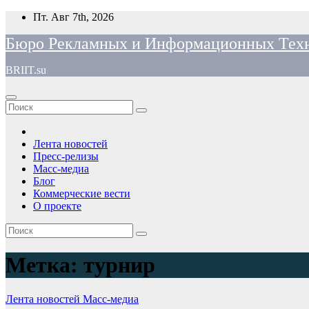
Перейти
Пт. Авг 7th, 2026
к
Бюро Рекламных и Информационных Тех
содержимому
BRIIT.su
Лента новостей
Пресс-релизы
Масс-медиа
Блог
Коммерческие вести
О проекте
Метка:
турнир
Лента новостей
Масс-медиа