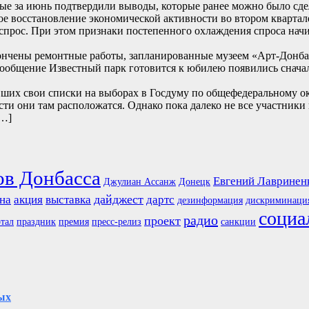
е за июнь подтвердили выводы, которые ранее можно было сде
е восстановление экономической активности во втором квартале
прос. При этом признаки постепенного охлаждения спроса начи
ончены ремонтные работы, запланированные музеем «Арт-Донбасс
… Сообщение Известный парк готовится к юбилею появились
их свои списки на выборах в Госдуму по общефедеральному окру
сти они там расположатся. Однако пока далеко не все участники
[…]
ов Донбасса
Евгений Лавринен
Джулиан Ассанж
Донецк
дайджест
на
акция
выставка
дартс
дезинформация
дискриминаци
социа
радио
проект
тал
праздник
премия
пресс-релиз
санкции
ых