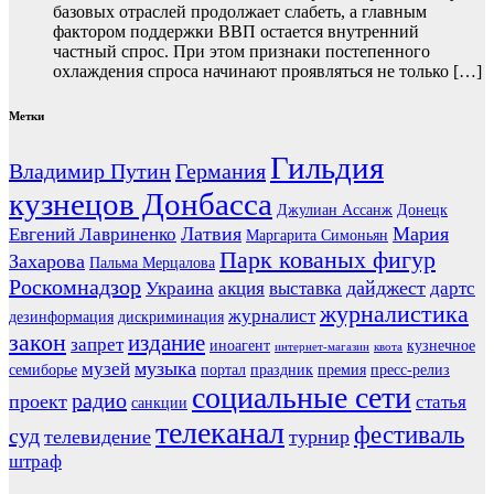
базовых отраслей продолжает слабеть, а главным
фактором поддержки ВВП остается внутренний
частный спрос. При этом признаки постепенного
охлаждения спроса начинают проявляться не только […]
Метки
Гильдия
Владимир Путин
Германия
кузнецов Донбасса
Джулиан Ассанж
Донецк
Латвия
Мария
Евгений Лавриненко
Маргарита Симоньян
Парк кованых фигур
Захарова
Пальма Мерцалова
Роскомнадзор
дайджест
Украина
акция
выставка
дартс
журналистика
журналист
дезинформация
дискриминация
закон
издание
запрет
иноагент
кузнечное
интернет-магазин
квота
музыка
музей
семиборье
портал
праздник
премия
пресс-релиз
социальные сети
радио
проект
статья
санкции
телеканал
фестиваль
суд
телевидение
турнир
штраф