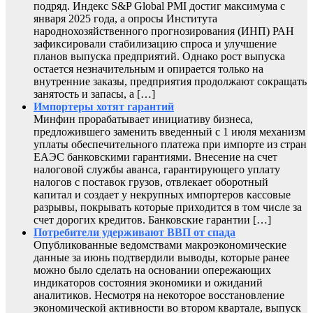
подряд. Индекс S&P Global PMI достиг максимума с
января 2025 года, а опросы Института
народнохозяйственного прогнозирования (ИНП) РАН
зафиксировали стабилизацию спроса и улучшение
планов выпуска предприятий. Однако рост выпуска
остается незначительным и опирается только на
внутренние заказы, предприятия продолжают сокращать
занятость и запасы, а […]
Импортеры хотят гарантий
Минфин прорабатывает инициативу бизнеса,
предложившего заменить введенный с 1 июля механизм
уплаты обеспечительного платежа при импорте из стран
ЕАЭС банковскими гарантиями. Внесение на счет
налоговой службы аванса, гарантирующего уплату
налогов с поставок грузов, отвлекает оборотный
капитал и создает у некрупных импортеров кассовые
разрывы, покрывать которые приходится в том числе за
счет дорогих кредитов. Банковские гарантии […]
Потребители удерживают ВВП от спада
Опубликованные ведомствами макроэкономические
данные за июнь подтвердили выводы, которые ранее
можно было сделать на основании опережающих
индикаторов состояния экономики и ожиданий
аналитиков. Несмотря на некоторое восстановление
экономической активности во втором квартале, выпуск