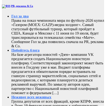
PR, реклама & Co
Гол за два
Права на показ чемпионата мира по футболу-2026 купил
«Газпром (MOEX: GAZP)-медиа холдинг». Самый
статусный футбольный турнир, который пройдет в
США, Канаде и Мексике с 11 июня по 19 июля, будет
транслироваться на телеканалах семейства «Матч».
Сообщение Гол за два появились сначала на PR, реклама
& Co.
Побойтесь блога
На базе агрегатора новостей «Дзен» компании VK
предлагается создать Национальную новостную
платформу. Соответствующий законопроект может быть
внесен в Госдуму уже в мае. Виджет платформы
предлагается в обязательном порядке встраивать на
главную страницу маркетплейсов, социальных сетей и
видеосервисов, с которыми планируется делиться
рекламной выручкой. По замыслу авторов идеи,
партнерство с Национальной новостной платформой
поможет и федеральным […]
Неживее всех неживых
Группа депутатов от всех фракций, кроме КПРФ, внесла
в Думу 19 февраля пакет поправок к избирательному