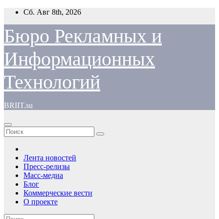
Перейти
Сб. Авг 8th, 2026
к
содержимому
Бюро Рекламных и
Информационных
Технологий
BRIIT.su
Лента новостей
Пресс-релизы
Масс-медиа
Блог
Коммерческие вести
О проекте