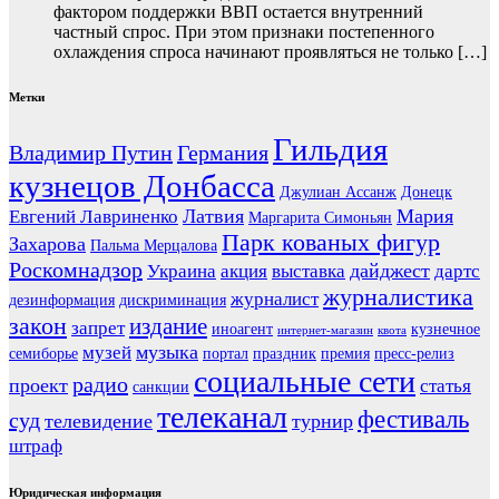
фактором поддержки ВВП остается внутренний
частный спрос. При этом признаки постепенного
охлаждения спроса начинают проявляться не только […]
Метки
Гильдия
Владимир Путин
Германия
кузнецов Донбасса
Джулиан Ассанж
Донецк
Латвия
Мария
Евгений Лавриненко
Маргарита Симоньян
Парк кованых фигур
Захарова
Пальма Мерцалова
Роскомнадзор
дайджест
Украина
акция
выставка
дартс
журналистика
журналист
дезинформация
дискриминация
закон
издание
запрет
иноагент
кузнечное
интернет-магазин
квота
музыка
музей
семиборье
портал
праздник
премия
пресс-релиз
социальные сети
радио
проект
статья
санкции
телеканал
фестиваль
суд
телевидение
турнир
штраф
Юридическая информация