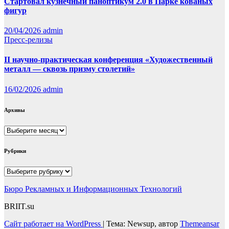
Стартовал кузнечный паноптикум 2.0 в Парке кованых
фигур
20/04/2026
admin
Пресс-релизы
II научно-практическая конференция «Художественный
металл — сквозь призму столетий»
16/02/2026
admin
Архивы
Архивы
Рубрики
Рубрики
Бюро Рекламных и Информационных Технологий
BRIIT.su
Сайт работает на WordPress
|
Тема: Newsup, автор
Themeansar