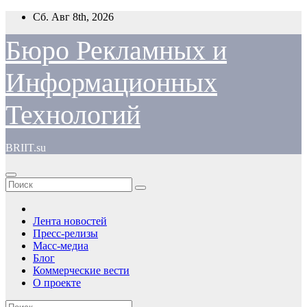
Перейти
Сб. Авг 8th, 2026
к
содержимому
Бюро Рекламных и
Информационных
Технологий
BRIIT.su
Лента новостей
Пресс-релизы
Масс-медиа
Блог
Коммерческие вести
О проекте