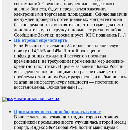
госкомпаний. Сведения, полученные в ходе такого
анализа бизнеса, будут передаваться заказчику
электронными торговыми площадками. Сейчас заказчик
вынужден проверять потенциальных контрагентов на
благонадежность самостоятельно, что создает для него
дополнительную нагрузку и повышает риски ошибок.
Сообщение Закупки просканирует ФНС появились […]
ЦБ отрезал еще четверть
Банк России на заседании 24 июля снизил ключевую
ставку с 14,25% до 14%. Летний рост цен и
инфляционных ожиданий регулятор посчитал
временным и не требующим применения мер денежно-
кредитной политики. В целом заявления Банка России
выглядели успокаивающими: он рассчитывает, что
проблемы с топливом будут разрешены, а выбывшие из-
за атак на инфраструктуру мощности — постепенно
восстановлены. Обновленный […]
MUNИЦИПАЛЬНАЯ GAZЕТА
Промышленность приободрилась в июле
В июле часть опережающих индикаторов состояния
российской промышленности улучшилась второй месяц
подряд. Индекс S&P Global PMI достиг максимума с