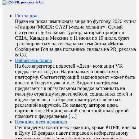
PR, реклама & Co
Гол за два
Права на показ чемпионата мира по футболу-2026 купил
«Газпром (MOEX: GAZP)-медиа холдинг». Самый
статусный футбольный турнир, который пройдет в
США, Канаде и Мексике с 11 июня по 19 июля, будет
транслироваться на телеканалах семейства «Матч».
Сообщение Гол за два появились сначала на PR, реклама
& Co.
Побойтесь блога
На базе агрегатора новостей «Дзен» компании VK
предлагается создать Национальную новостную
платформу. Соответствующий законопроект может быть
внесен в Госдуму уже в мае. Виджет платформы
предлагается в обязательном порядке встраивать на
главную страницу маркетплейсов, социальных сетей и
видеосервисов, с которыми планируется делиться
рекламной выручкой. По замыслу авторов идеи,
партнерство с Национальной новостной платформой
поможет и федеральным […]
Неживее всех неживых
Группа депутатов от всех фракций, кроме КПРФ, внесла
в Думу 19 февраля пакет поправок к избирательному
законодательству. С одной стороны, законопроект