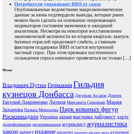
Потребители удерживают ВВП от спада
Опубликованные ведомствами макроэкономические
данные за июнь подтвердили выводы, которые ранее
можно было сделать на основании опережающих
индикаторов состояния экономики и ожиданий
аналитиков. Несмотря на некоторое восстановление
экономической активности во втором квартале, выпуск
базовых отраслей продолжает слабеть, а главным
фактором поддержки ВВП остается внутренний
частный спрос. При этом признаки постепенного
охлаждения спроса начинают проявляться не только […]
Метки
Гильдия
Владимир Путин
Германия
кузнецов Донбасса
Джулиан Ассанж
Донецк
Латвия
Мария
Евгений Лавриненко
Маргарита Симоньян
Парк кованых фигур
Захарова
Пальма Мерцалова
Роскомнадзор
дайджест
Украина
акция
выставка
дартс
журналистика
журналист
дезинформация
дискриминация
закон
издание
запрет
иноагент
кузнечное
интернет-магазин
квота