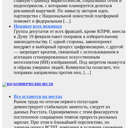
главную страницу маркетплейсов, социальных сетей и
видеосервисов, с которыми планируется делиться
рекламной выручкой. По замыслу авторов идеи,
партнерство с Национальной новостной платформой
поможет и федеральным […]
Неживее всех неживых
Группа депутатов от всех фракций, кроме КПРФ, внесла
в Думу 19 февраля пакет поправок к избирательному
законодательству. С одной стороны, законопроект
внедряет в выборный процесс цифровизацию, с другой
— запрещает креатив, связанный с использованием в
агитации сгенерированных искусственным
интеллектом (ИИ) изображений. Под запретом окажутся
и образы умерших людей. Коммунисты полагают, что
поправки направлены против них, […]
КОММЕРЧЕСКИЕ ВЕСТИ
Все остаются на местах
Рынок труда по итогам первого полугодия
демонстрирует стабильную занятость, следует из
данных Росстата. Одновременно с этим фиксируется
постепенное сокращение темпов прироста реальных
зарплат. При этом в ближайшей перспективе, по
данным опроса РСПП, компании в условиях снижения