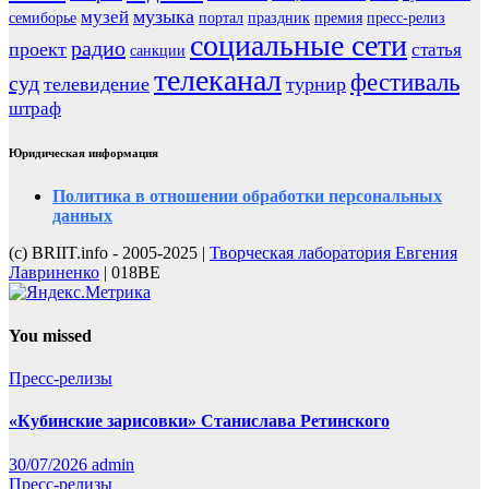
музыка
музей
семиборье
портал
праздник
премия
пресс-релиз
социальные сети
радио
проект
статья
санкции
телеканал
фестиваль
суд
телевидение
турнир
штраф
Юридическая информация
Политика в отношении обработки персональных
данных
(с) BRIIT.info - 2005-2025 |
Творческая лаборатория Евгения
Лавриненко
| 018BE
You missed
Пресс-релизы
«Кубинские зарисовки» Станислава Ретинского
30/07/2026
admin
Пресс-релизы