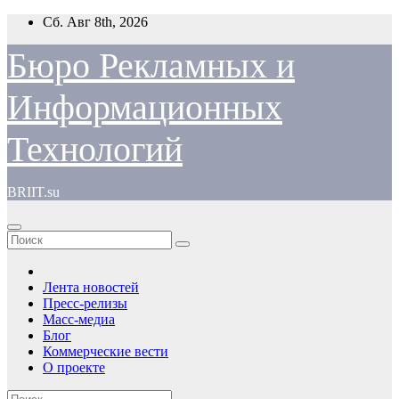
Перейти
Сб. Авг 8th, 2026
к
содержимому
Бюро Рекламных и
Информационных
Технологий
BRIIT.su
Лента новостей
Пресс-релизы
Масс-медиа
Блог
Коммерческие вести
О проекте