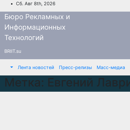
Перейти
Сб. Авг 8th, 2026
к
Бюро Рекламных и
содержимому
Информационных
Технологий
BRIIT.su
Лента новостей
Пресс-релизы
Масс-медиа
Метка:
Евгений Лавр