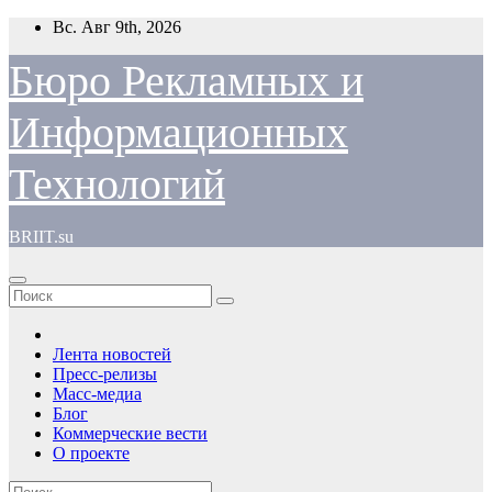
Перейти
Вс. Авг 9th, 2026
к
содержимому
Бюро Рекламных и
Информационных
Технологий
BRIIT.su
Лента новостей
Пресс-релизы
Масс-медиа
Блог
Коммерческие вести
О проекте