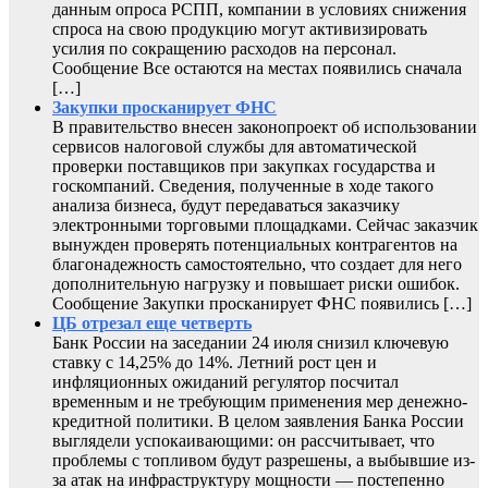
данным опроса РСПП, компании в условиях снижения
спроса на свою продукцию могут активизировать
усилия по сокращению расходов на персонал.
Сообщение Все остаются на местах появились сначала
[…]
Закупки просканирует ФНС
В правительство внесен законопроект об использовании
сервисов налоговой службы для автоматической
проверки поставщиков при закупках государства и
госкомпаний. Сведения, полученные в ходе такого
анализа бизнеса, будут передаваться заказчику
электронными торговыми площадками. Сейчас заказчик
вынужден проверять потенциальных контрагентов на
благонадежность самостоятельно, что создает для него
дополнительную нагрузку и повышает риски ошибок.
Сообщение Закупки просканирует ФНС появились […]
ЦБ отрезал еще четверть
Банк России на заседании 24 июля снизил ключевую
ставку с 14,25% до 14%. Летний рост цен и
инфляционных ожиданий регулятор посчитал
временным и не требующим применения мер денежно-
кредитной политики. В целом заявления Банка России
выглядели успокаивающими: он рассчитывает, что
проблемы с топливом будут разрешены, а выбывшие из-
за атак на инфраструктуру мощности — постепенно