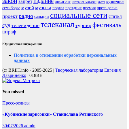
закон
издание
запрет
иноагент
кузнечное
интернет-магазин
квота
музыка
музей
семиборье
портал
праздник
премия
пресс-релиз
социальные сети
радио
проект
статья
санкции
телеканал
фестиваль
суд
телевидение
турнир
штраф
Юридическая информация
Политика в отношении обработки персональных
данных
(с) BRIIT.info - 2005-2025 |
Творческая лаборатория Евгения
Лавриненко
| 018BE
You missed
Пресс-релизы
«Кубинские зарисовки» Станислава Ретинского
30/07/2026
admin