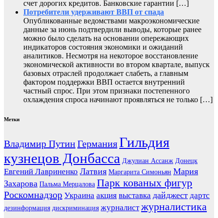
счет дорогих кредитов. Банковские гарантии […]
Потребители удерживают ВВП от спада
Опубликованные ведомствами макроэкономические
данные за июнь подтвердили выводы, которые ранее
можно было сделать на основании опережающих
индикаторов состояния экономики и ожиданий
аналитиков. Несмотря на некоторое восстановление
экономической активности во втором квартале, выпуск
базовых отраслей продолжает слабеть, а главным
фактором поддержки ВВП остается внутренний
частный спрос. При этом признаки постепенного
охлаждения спроса начинают проявляться не только […]
Метки
Гильдия
Владимир Путин
Германия
кузнецов Донбасса
Джулиан Ассанж
Донецк
Латвия
Мария
Евгений Лавриненко
Маргарита Симоньян
Парк кованых фигур
Захарова
Пальма Мерцалова
Роскомнадзор
дайджест
Украина
акция
выставка
дартс
журналистика
журналист
дезинформация
дискриминация