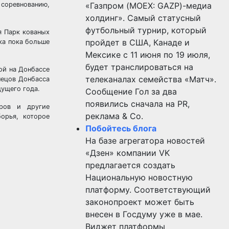
 соревнованию,
«Газпром (MOEX: GAZP)-медиа
холдинг». Самый статусный
футбольный турнир, который
я Парк кованых
пройдет в США, Канаде и
ка пока больше
Мексике с 11 июня по 19 июля,
будет транслироваться на
ой на Донбассе
телеканалах семейства «Матч».
нецов Донбасса
ущего года.
Сообщение Гол за два
появились сначала на PR,
оров и другие
реклама & Co.
орья, которое
Побойтесь блога
На базе агрегатора новостей
«Дзен» компании VK
предлагается создать
Национальную новостную
платформу. Соответствующий
законопроект может быть
внесен в Госдуму уже в мае.
Виджет платформы