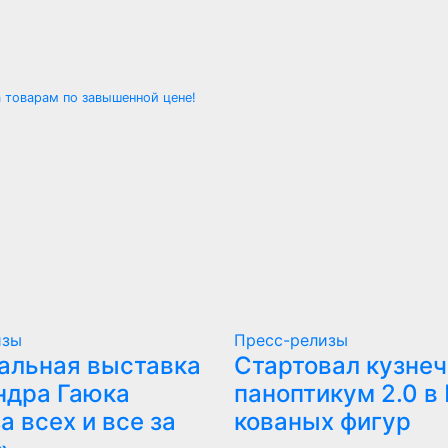
а товарам по завышенной цене!
изы
Пресс-релизы
альная выставка
Стартовал кузне
ндра Гаюка
паноптикум 2.0 в
а всех и все за
кованых фигур