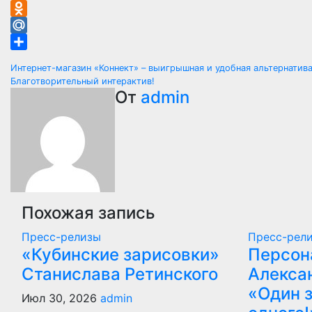
VK
Odnoklassniki
Mail.Ru
Отправить
Навигация
Интернет-магазин «Коннект» – выигрышная и удобная альтернатив
Благотворительный интерактив!
по
От
admin
записям
Похожая запись
Пресс-релизы
Пресс-рел
«Кубинские зарисовки»
Персон
Станислава Ретинского
Алекса
«Один з
Июл 30, 2026
admin