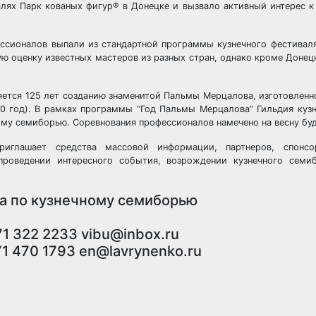
лях Парк кованых фигур® в Донецке и вызвало активный интерес к
ессионалов выпали из стандартной программы кузнечного фестивал
ю оценку известных мастеров из разных стран, однако кроме Донец
яется 125 лет созданию знаменитой Пальмы Мерцалова, изготовленн
0 год). В рамках программы “Год Пальмы Мерцалова” Гильдия куз
ому семиборью. Соревнования профессионалов намечено на весну буд
приглашает средства массовой информации, партнеров, спонс
 проведении интересного события, возрождении кузнечного семиб
а по кузнечному семиборью
1 322 2233 vibu@inbox.ru
1 470 1793 en@lavrynenko.ru