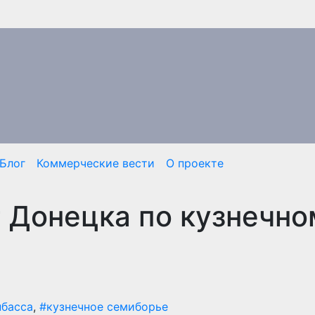
Блог
Коммерческие вести
О проекте
 Донецка по кузнечно
нбасса
,
#кузнечное семиборье