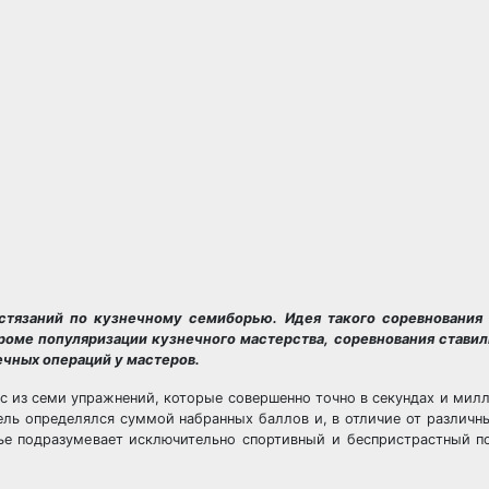
остязаний по кузнечному семиборью. Идея такого соревнования
роме популяризации кузнечного мастерства, соревнования стави
ечных операций у мастеров.
с из семи упражнений, которые совершенно точно в секундах и мил
ель определялся суммой набранных баллов и, в отличие от различны
ье подразумевает исключительно спортивный и беспристрастный п