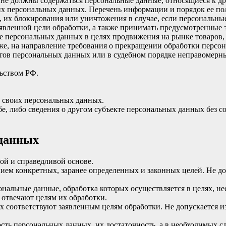
 не должны содержаться персональные данные, относящиеся к д
ких персональных данных. Перечень информации и порядок ее п
, их блокирования или уничтожения в случае, если персональн
вленной цели обработки, а также принимать предусмотренные з
е персональных данных в целях продвижения на рынке товаров, 
кже, на направление требования о прекращении обработки персо
ов персональных данных или в судебном порядке неправомерные
ьством РФ.
 своих персональных данных.
е, либо сведения о другом субъекте персональных данных без со
 данных
ой и справедливой основе.
ием конкретных, заранее определенных и законных целей. Не д
ональные данные, обработка которых осуществляется в целях, н
 отвечают целям их обработки.
х соответствуют заявленным целям обработки. Не допускается
сть персональных данных, их достаточность, а в необходимых с