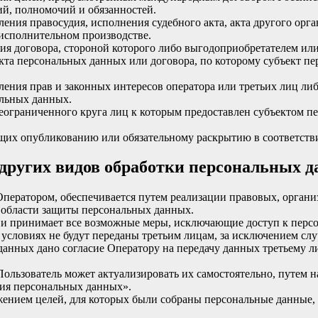
й, полномочий и обязанностей.
ления правосудия, исполнения судебного акта, акта другого ор
 исполнительном производстве.
ия договора, стороной которого либо выгодоприобретателем или
екта персональных данных или договора, по которому субъект п
ления прав и законных интересов оператора или третьих лиц ли
альных данных.
неограниченного круга лиц к которым предоставлен субъектом п
ащих опубликованию или обязательному раскрытию в соответств
и других видов обработки персональных 
Оператором, обеспечивается путем реализации правовых, орган
 области защиты персональных данных.
ых и принимает все возможные меры, исключающие доступ к пе
 условиях не будут переданы третьим лицам, за исключением сл
 данных дано согласие Оператору на передачу данных третьему 
Пользователь может актуализировать их самостоятельно, путем 
ия персональных данных».
жением целей, для которых были собраны персональные данные,