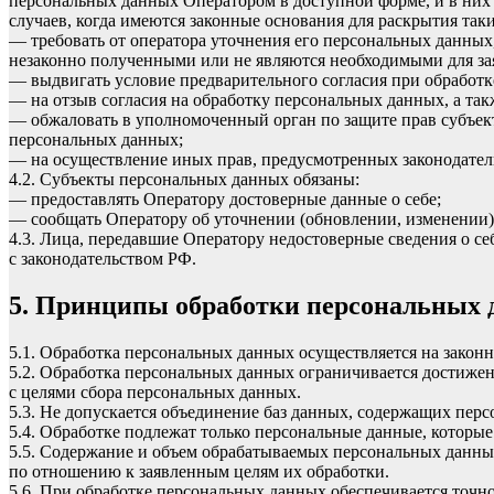
персональных данных Оператором в доступной форме, и в них
случаев, когда имеются законные основания для раскрытия та
— требовать от оператора уточнения его персональных данных
незаконно полученными или не являются необходимыми для зая
— выдвигать условие предварительного согласия при обработк
— на отзыв согласия на обработку персональных данных, а та
— обжаловать в уполномоченный орган по защите прав субъект
персональных данных;
— на осуществление иных прав, предусмотренных законодател
4.2. Субъекты персональных данных обязаны:
— предоставлять Оператору достоверные данные о себе;
— сообщать Оператору об уточнении (обновлении, изменении)
4.3. Лица, передавшие Оператору недостоверные сведения о себ
с законодательством РФ.
5. Принципы обработки персональных
5.1. Обработка персональных данных осуществляется на законн
5.2. Обработка персональных данных ограничивается достижен
с целями сбора персональных данных.
5.3. Не допускается объединение баз данных, содержащих перс
5.4. Обработке подлежат только персональные данные, которые
5.5. Содержание и объем обрабатываемых персональных данны
по отношению к заявленным целям их обработки.
5.6. При обработке персональных данных обеспечивается точно