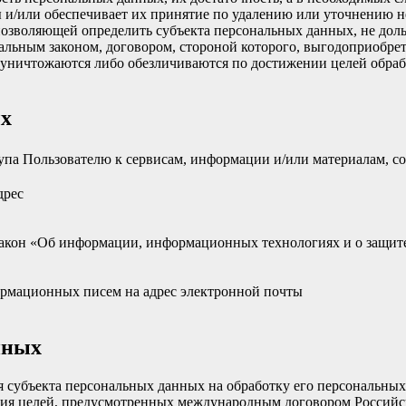
 и/или обеспечивает их принятие по удалению или уточнению 
позволяющей определить субъекта персональных данных, не доль
альным законом, договором, стороной которого, выгодоприобрет
ничтожаются либо обезличиваются по достижении целей обрабо
ых
упа Пользователю к сервисам, информации и/или материалам, с
дрес
акон «Об информации, информационных технологиях и о защите
рмационных писем на адрес электронной почты
нных
ия субъекта персональных данных на обработку его персональны
ния целей, предусмотренных международным договором Российс