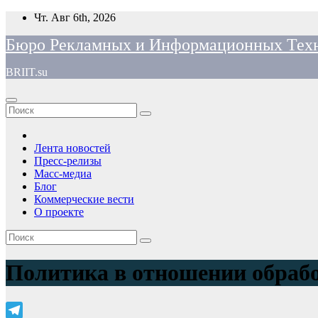
Перейти
Чт. Авг 6th, 2026
к
Бюро Рекламных и Информационных Тех
содержимому
BRIIT.su
Лента новостей
Пресс-релизы
Масс-медиа
Блог
Коммерческие вести
О проекте
Политика в отношении обраб