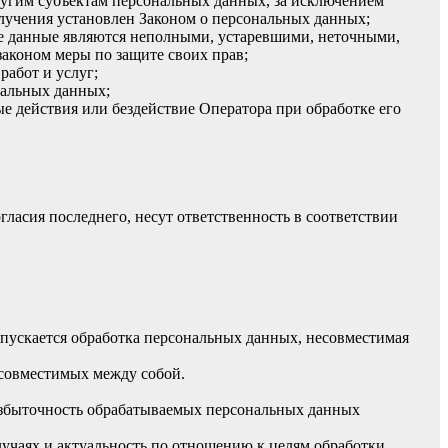
ругим субъектам персональных данных, за исключением
олучения установлен Законом о персональных данных;
ые данные являются неполными, устаревшими, неточными,
аконом меры по защите своих прав;
работ и услуг;
нальных данных;
 действия или бездействие Оператора при обработке его
гласия последнего, несут ответственность в соответствии
опускается обработка персональных данных, несовместимая
есовместимых между собой.
 избыточность обрабатываемых персональных данных
лучаях и актуальность по отношению к целям обработки