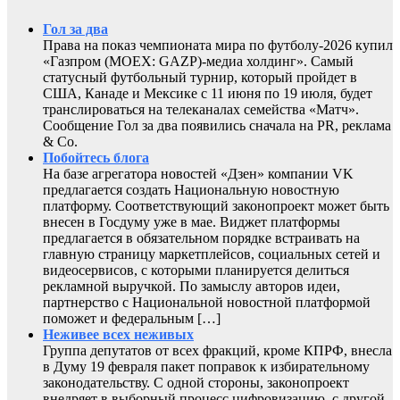
Гол за два
Права на показ чемпионата мира по футболу-2026 купил
«Газпром (MOEX: GAZP)-медиа холдинг». Самый
статусный футбольный турнир, который пройдет в
США, Канаде и Мексике с 11 июня по 19 июля, будет
транслироваться на телеканалах семейства «Матч».
Сообщение Гол за два появились сначала на PR, реклама
& Co.
Побойтесь блога
На базе агрегатора новостей «Дзен» компании VK
предлагается создать Национальную новостную
платформу. Соответствующий законопроект может быть
внесен в Госдуму уже в мае. Виджет платформы
предлагается в обязательном порядке встраивать на
главную страницу маркетплейсов, социальных сетей и
видеосервисов, с которыми планируется делиться
рекламной выручкой. По замыслу авторов идеи,
партнерство с Национальной новостной платформой
поможет и федеральным […]
Неживее всех неживых
Группа депутатов от всех фракций, кроме КПРФ, внесла
в Думу 19 февраля пакет поправок к избирательному
законодательству. С одной стороны, законопроект
внедряет в выборный процесс цифровизацию, с другой