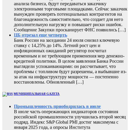
анализа бизнеса, будут передаваться заказчику
электронными торговыми площадками. Сейчас заказчик
вынужден проверять потенциальных контрагентов на
благонадежность самостоятельно, что создает для него
дополнительную нагрузку и повышает риски ошибок.
Сообщение Закупки просканирует ФНС появились […]
ЦБ отрезал еще четверть
Банк России на заседании 24 июля снизил ключевую
ставку с 14,25% до 14%. Летний рост цен и
инфляционных ожиданий регулятор посчитал
временным и не требующим применения мер денежно-
кредитной политики. В целом заявления Банка России
выглядели успокаивающими: он рассчитывает, что
проблемы с топливом будут разрешены, а выбывшие из-
за атак на инфраструктуру мощности — постепенно
восстановлены. Обновленный […]
MUNИЦИПАЛЬНАЯ GAZЕТА
Промышленность приободрилась в июле
В июле часть опережающих индикаторов состояния
российской промышленности улучшилась второй месяц
подряд. Индекс S&P Global PMI достиг максимума с
января 2025 года, а опросы Института