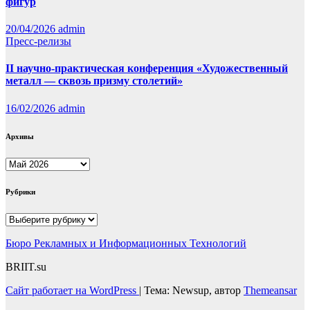
фигур
20/04/2026
admin
Пресс-релизы
II научно-практическая конференция «Художественный
металл — сквозь призму столетий»
16/02/2026
admin
Архивы
Архивы
Рубрики
Рубрики
Бюро Рекламных и Информационных Технологий
BRIIT.su
Сайт работает на WordPress
|
Тема: Newsup, автор
Themeansar