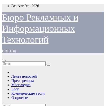
Перейти
Вс. Авг 9th, 2026
к
содержимому
Бюро Рекламных и
Информационных
Технологий
BRIIT.su
Лента новостей
Пресс-релизы
Масс-медиа
Блог
Коммерческие вести
О проекте