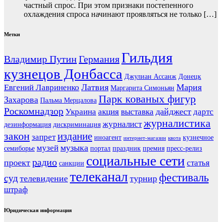
частный спрос. При этом признаки постепенного
охлаждения спроса начинают проявляться не только […]
Метки
Гильдия
Владимир Путин
Германия
кузнецов Донбасса
Джулиан Ассанж
Донецк
Латвия
Мария
Евгений Лавриненко
Маргарита Симоньян
Парк кованых фигур
Захарова
Пальма Мерцалова
Роскомнадзор
дайджест
Украина
акция
выставка
дартс
журналистика
журналист
дезинформация
дискриминация
закон
издание
запрет
иноагент
кузнечное
интернет-магазин
квота
музыка
музей
семиборье
портал
праздник
премия
пресс-релиз
социальные сети
радио
проект
статья
санкции
телеканал
фестиваль
суд
телевидение
турнир
штраф
Юридическая информация