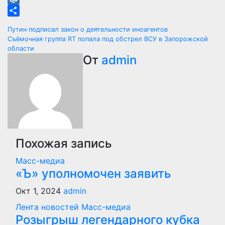
Mail.Ru
Отправить
Навигация
Путин подписал закон о деятельности иноагентов
Съёмочная группа RT попала под обстрел ВСУ в Запорожской
по
области
От
admin
записям
Похожая запись
Масс-медиа
«Ъ» уполномочен заявить
Окт 1, 2024
admin
Лента новостей
Масс-медиа
Розыгрыш легендарного кубка