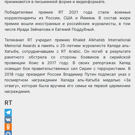
принимаются в письменной форме и видеоформате.
Победителями премии RT 2021 года стали военные
корреспонденты из России, США и Йемена. В состав жюри
премии вошли иностранные и российские журналисты, в том
числе Ирада Зейналова и Евгений Поддубный.
Телеканал RT учредил премию Khaled Alkhateb International
Memorial Awards в память о 25-летнем журналисте Халеде аль-
Хатыбе, сотрудничавшем с RT Arabic. Он погиб в результате
ракетного обстрела со стороны боевиков в сирийской
провинции Хомс в 2017 году. В своих репортажах Халед
освещал бои правительственных сил Сирии с террористами. В
2018 году президент России Владимир Путин подписал указ о
посмертном награждении Халеда аль-Хатыба медалью «За
отвагу», которая была вручена его семье на первой церемонии
награждения.
RT
Telegram
VK
Odnoklassniki