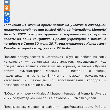
Telegram
VK
Odnoklassniki
Mail.Ru
Телеканал RT открыл приём заявок на участие в ежегодной
Отправить
международной премии Khaled Alkhateb International Memorial
Awards 2022, которая вручается журналистам за лучшие
работы из зоны конфликта. Премия учреждена в память о
погибшем в Сирии 30 июля 2017 года журналисте Халеде аль-
Хатыбе, который сотрудничал с RT Arabic.
Премия присуждается в категориях «Лучшая работа из зоны
конфликта» — репортажи журналистов, освещающих ход
специальной военной операции на Украине, а также «Лучшая
работа: гуманитарная миссия» — истории о людях,
находящихся в зоне конфликта, о помощи гражданскому
населению и беженцам, о восстановлении городов и
возвращении к мирной жизни.
Победители премии Khaled Alkhateb International Memorial Awards
2022 получат денежный приз в размере 200 тысяч рублей.
Подать заявку можно на сайте — https://award.rt.com. Работы