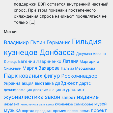
поддержки ВВП остается внутренний частный
спрос. При этом признаки постепенного
охлаждения спроса начинают проявляться не
только […]
Метки
Гильдия
Владимир Путин
Германия
кузнецов Донбасса
Джулиан Ассанж
Латвия
Евгений Лавриненко
Донецк
Маргарита
Мария Захарова
Симоньян
Пальма Мерцалова
Парк кованых фигур
Роскомнадзор
дайджест
Украина
акция
выставка
дартс
журналист
дезинформация
дискриминация
журналистика
закон
издание
запрет
музей
иноагент
кузнечное семиборье
интернет-магазин
квота
музыка
проект
портал
праздник
премия
пресс-релиз