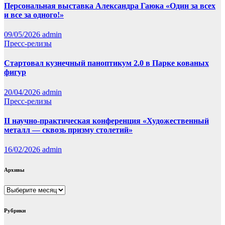
Персональная выставка Александра Гаюка «Один за всех
и все за одного!»
09/05/2026
admin
Пресс-релизы
Стартовал кузнечный паноптикум 2.0 в Парке кованых
фигур
20/04/2026
admin
Пресс-релизы
II научно-практическая конференция «Художественный
металл — сквозь призму столетий»
16/02/2026
admin
Архивы
Архивы
Рубрики