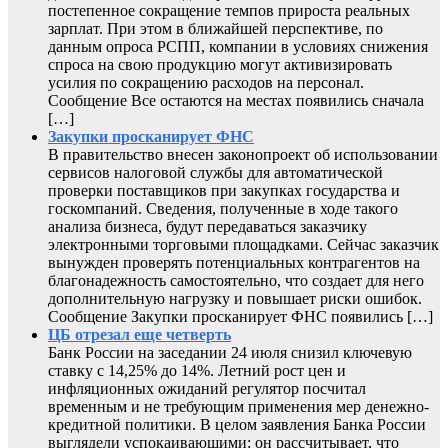
постепенное сокращение темпов прироста реальных
зарплат. При этом в ближайшей перспективе, по
данным опроса РСПП, компании в условиях снижения
спроса на свою продукцию могут активизировать
усилия по сокращению расходов на персонал.
Сообщение Все остаются на местах появились сначала
[…]
Закупки просканирует ФНС
В правительство внесен законопроект об использовании
сервисов налоговой службы для автоматической
проверки поставщиков при закупках государства и
госкомпаний. Сведения, полученные в ходе такого
анализа бизнеса, будут передаваться заказчику
электронными торговыми площадками. Сейчас заказчик
вынужден проверять потенциальных контрагентов на
благонадежность самостоятельно, что создает для него
дополнительную нагрузку и повышает риски ошибок.
Сообщение Закупки просканирует ФНС появились […]
ЦБ отрезал еще четверть
Банк России на заседании 24 июля снизил ключевую
ставку с 14,25% до 14%. Летний рост цен и
инфляционных ожиданий регулятор посчитал
временным и не требующим применения мер денежно-
кредитной политики. В целом заявления Банка России
выглядели успокаивающими: он рассчитывает, что