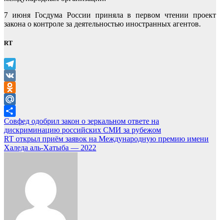
7 июня Госдума России приняла в первом чтении проект
закона о контроле за деятельностью иностранных агентов.
RT
Telegram
VK
Odnoklassniki
Mail.Ru
Навигация
Совфед одобрил закон о зеркальном ответе на
Отправить
дискриминацию российских СМИ за рубежом
по
RT открыл приём заявок на Международную премию имени
записям
Халеда аль-Хатыба — 2022