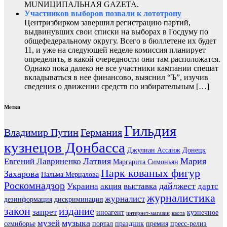
MUNИЦИПАЛЬНАЯ GAZЕТА.
Участников выборов позвали к лототрону
Центризбирком завершил регистрацию партий,
выдвинувших свои списки на выборах в Госдуму по
общефедеральному округу. Всего в бюллетене их будет
11, и уже на следующей неделе комиссия планирует
определить, в какой очередности они там расположатся.
Однако пока далеко не все участники кампании спешат
вкладываться в нее финансово, выяснил “Ъ”, изучив
сведения о движении средств по избирательным […]
Метки
Гильдия
Владимир Путин
Германия
кузнецов Донбасса
Джулиан Ассанж
Донецк
Латвия
Мария
Евгений Лавриненко
Маргарита Симоньян
Парк кованых фигур
Захарова
Пальма Мерцалова
Роскомнадзор
дайджест
Украина
акция
выставка
дартс
журналистика
журналист
дезинформация
дискриминация
закон
издание
запрет
иноагент
кузнечное
интернет-магазин
квота
музыка
музей
семиборье
портал
праздник
премия
пресс-релиз