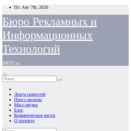
Перейти
Пт. Авг 7th, 2026
к
содержимому
Бюро Рекламных и
Информационных
Технологий
BRIIT.su
Лента новостей
Пресс-релизы
Масс-медиа
Блог
Коммерческие вести
О проекте