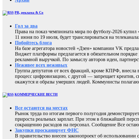
PR, реклама & Co
Гол за два
Права на показ чемпионата мира по футболу-2026 купи
11 июня по 19 июля, будет транслироваться на телеканал
Побойтесь блога
На базе агрегатора новостей «Дзен» компании VK предла
Виджет платформы предлагается в обязательном порядке 
рекламной выручкой. По замыслу авторов идеи, партнер
Неживее всех неживых
Группа депутатов от всех фракций, кроме КПРФ, внесла 
процесс цифровизацию, с другой — запрещает креатив, 
окажутся и образы умерших людей. Коммунисты полагают
КОММЕРЧЕСКИЕ ВЕСТИ
Все остаются на местах
Рынок труда по итогам первого полугодия демонстрирует
прироста реальных зарплат. При этом в ближайшей перс
сокращению расходов на персонал. Сообщение Все остают
Закупки просканирует ФНС
В правительство внесен законопроект об использовании 