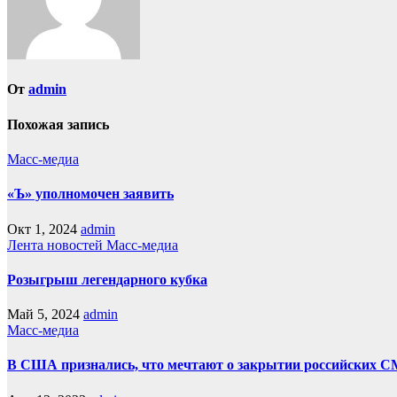
От
admin
Похожая запись
Масс-медиа
«Ъ» уполномочен заявить
Окт 1, 2024
admin
Лента новостей
Масс-медиа
Розыгрыш легендарного кубка
Май 5, 2024
admin
Масс-медиа
В США признались, что мечтают о закрытии российских С