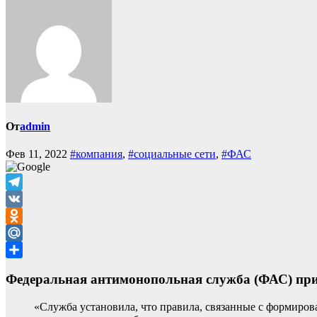
От
admin
Фев 11, 2022
#компания
,
#социальные сети
,
#ФАС
Telegram
VK
Odnoklassniki
Mail.Ru
Отправить
Федеральная антимонопольная служба (ФАС) при
«Служба установила, что правила, связанные с формиров