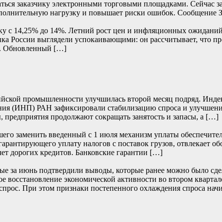
аваться заказчику электронными торговыми площадками. Сейчас 
 дополнительную нагрузку и повышает риски ошибок. Сообщение
вку с 14,25% до 14%. Летний рост цен и инфляционных ожидан
ка России выглядели успокаивающими: он рассчитывает, что пр
. Обновленный […]
йской промышленности улучшилась второй месяц подряд. Индекс 
ия (ИНП) РАН зафиксировали стабилизацию спроса и улучшение
, предприятия продолжают сокращать занятость и запасы, а […]
его заменить введенный с 1 июля механизм уплаты обеспечите
 гарантирующего уплату налогов с поставок грузов, отвлекает о
чет дорогих кредитов. Банковские гарантии […]
е за июнь подтвердили выводы, которые ранее можно было сде
е восстановление экономической активности во втором квартале
прос. При этом признаки постепенного охлаждения спроса начи