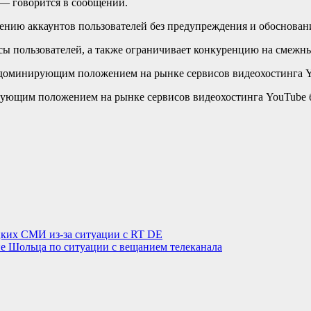
— говорится в сообщении.
лению аккаунтов пользователей без предупреждения и обоснован
сы пользователей, а также ограничивает конкуренцию на смежн
и доминирующим положением на рынке сервисов видеохостинга Y
рующим положением на рынке сервисов видеохостинга YouTube б
цких СМИ из-за ситуации с RT DE
ие Шольца по ситуации с вещанием телеканала