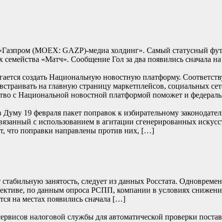
л «Газпром (MOEX: GAZP)-медиа холдинг». Самый статусный фу
ах семейства «Матч». Сообщение Гол за два появились сначала на
гается создать Национальную новостную платформу. Соответств
встраивать на главную страницу маркетплейсов, социальных сет
ство с Национальной новостной платформой поможет и федерал
в Думу 19 февраля пакет поправок к избирательному законодател
связанный с использованием в агитации сгенерированных искус
, что поправки направлены против них, […]
 стабильную занятость, следует из данных Росстата. Одновреме
пективе, по данным опроса РСПП, компании в условиях снижени
ся на местах появились сначала […]
сервисов налоговой службы для автоматической проверки постав