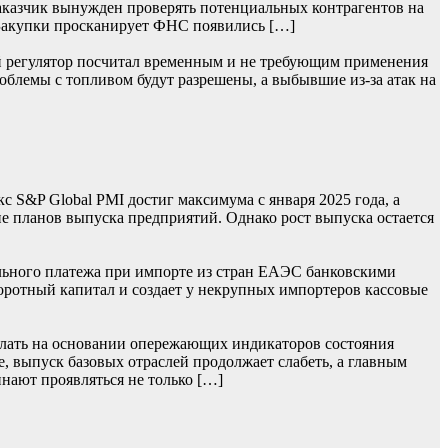
заказчик вынужден проверять потенциальных контрагентов на
 Закупки просканирует ФНС появились […]
ий регулятор посчитал временным и не требующим применения
облемы с топливом будут разрешены, а выбывшие из-за атак на
S&P Global PMI достиг максимума с января 2025 года, а
 планов выпуска предприятий. Однако рост выпуска остается
льного платежа при импорте из стран ЕАЭС банковскими
боротный капитал и создает у некрупных импортеров кассовые
лать на основании опережающих индикаторов состояния
, выпуск базовых отраслей продолжает слабеть, а главным
нают проявляться не только […]