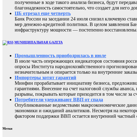
полученные в ходе такого анализа бизнеса, будут перед
благонадежность самостоятельно, что создает для него
ЦБ отрезал еще четверть
Банк России на заседании 24 июля снизил ключевую ста
мер денежно-кредитной политики. В целом заявления Бан
инфраструктуру мощности — постепенно восстановлены
MUNИЦИПАЛЬНАЯ GAZЕТА
Промышленность приободрилась в июле
В июле часть опережающих индикаторов состояния росси
опросы Института народнохозяйственного прогнозирован
незначительным и опирается только на внутренние заказы
Импортеры хотят гарантий
Минфин прорабатывает инициативу бизнеса, предложивш
гарантиями. Внесение на счет налоговой службы аванса,
разрывы, покрывать которые приходится в том числе за с
Потребители удерживают ВВП от спада
Опубликованные ведомствами макроэкономические данны
экономики и ожиданий аналитиков. Несмотря на некоторо
фактором поддержки ВВП остается внутренний частный с
Метки