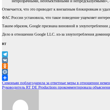
непрозрачными, необъективными и непредсказуемыми», 
Отмечается, что это приводит к внезапным блокировкам и уда
ФАС России установила, что такое поведение ущемляет интере
Таким образом, Google признана виновной в злоупотреблени
Дело в отношении Google LLC. из-за злоупотребления домини
RT
Telegram
VK
Odnoklassniki
Mail.Ru
Навигация
Симоньян поблагодарила за ответные меры в отношении неме
Отправить
Руководитель RT DE Productions прокомментировала объяснен
по
записям