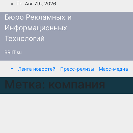
Перейти
Пт. Авг 7th, 2026
к
Бюро Рекламных и
содержимому
Информационных
Технологий
BRIIT.su
Лента новостей
Пресс-релизы
Масс-медиа
Метка:
компания