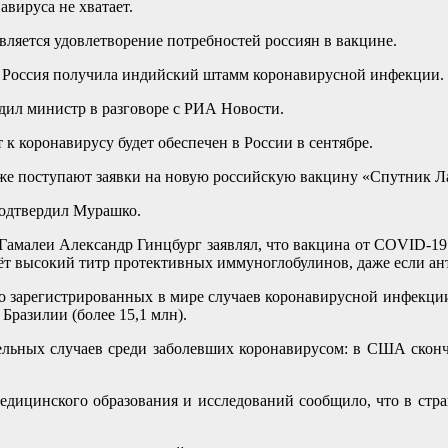
авируса не хватает.
ляется удовлетворение потребностей россиян в вакцине.
 Россия получила индийский штамм коронавирусной инфекции.
дил министр в разговоре с РИА Новости.
к коронавирусу будет обеспечен в России в сентябре.
 уже поступают заявки на новую российскую вакцину «Спутник Л
подтвердил Мурашко.
амалеи Александр Гинцбург заявлял, что вакцина от COVID-19
аёт высокий титр протективных иммуноглобулинов, даже если ан
о зарегистрированных в мире случаев коронавирусной инфекци
Бразилии (более 15,1 млн).
ельных случаев среди заболевших коронавирусом: в США скончал
медицинского образования и исследований сообщило, что в стр