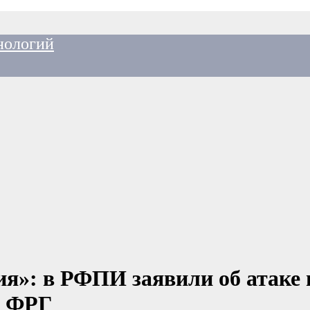
нологий
я»: в РФПИ заявили об атаке 
х ФРГ