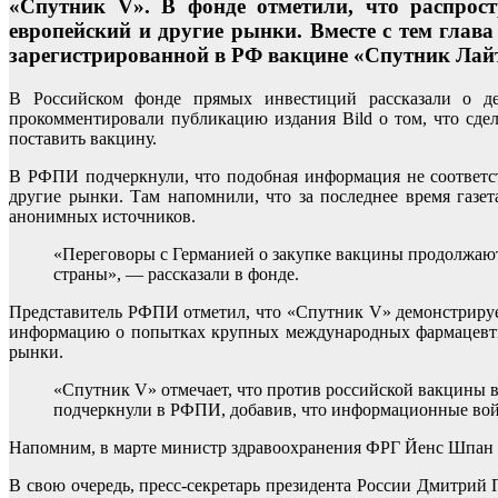
«Спутник V». В фонде отметили, что распрос
европейский и другие рынки. Вместе с тем гла
зарегистрированной в РФ вакцине «Спутник Лай
В Российском фонде прямых инвестиций рассказали о д
прокомментировали публикацию издания Bild о том, что сде
поставить вакцину.
В РФПИ подчеркнули, что подобная информация не соответст
другие рынки. Там напомнили, что за последнее время газе
анонимных источников.
«Переговоры с Германией о закупке вакцины продолжаютс
страны», — рассказали в фонде.
Представитель РФПИ отметил, что «Спутник V» демонстрируе
информацию о попытках крупных международных фармацевтич
рынки.
«Спутник V» отмечает, что против российской вакцины 
подчеркнули в РФПИ, добавив, что информационные вой
Напомним, в марте министр здравоохранения ФРГ Йенс Шпан в
В свою очередь, пресс-секретарь президента России Дмитрий 