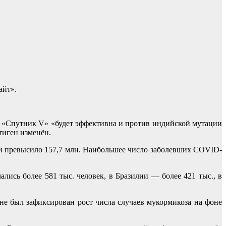
айт».
 «Спутник V» «будет эффективна и против индийской мутации
тиген изменён.
и превысило 157,7 млн. Наибольшее число заболевших COVID-
ись более 581 тыс. человек, в Бразилии — более 421 тыс., в
ане был зафиксирован рост числа случаев мукормикоза на фоне