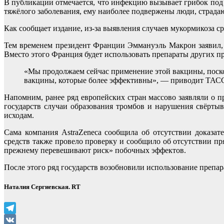
В публикации отмечается, что инфекцию вызывает грибок под 
тяжёлого заболевания, ему наиболее подвержены люди, страда
Как сообщает издание, из-за выявления случаев мукормикоза с
Тем временем президент Франции Эммануэль Макрон заявил, 
Вместо этого Франция будет использовать препараты других п
«Мы продолжаем сейчас применение этой вакцины, поскол
вакцины, которые более эффективны», — приводит ТАСС
Напомним, ранее ряд европейских стран массово заявляли о 
государств случаи образования тромбов и нарушения свёрт
исходам.
Сама компания AstraZeneca сообщила об отсутствии доказат
средств также провело проверку и сообщило об отсутствии пр
прежнему перевешивают риск» побочных эффектов.
После этого ряд государств возобновили использование препара
Наталия Сергиевская. RT
Telegram