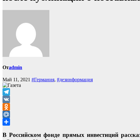
От
admin
Май 11, 2021
#Германия
,
#дезинформация
Telegram
VK
Odnoklassniki
Mail.Ru
Отправить
В Российском фонде прямых инвестиций расска