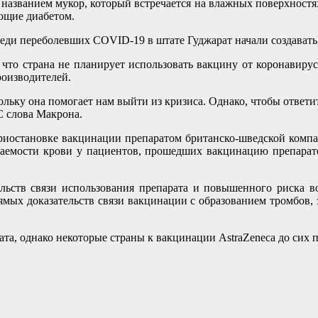
названием мукор, который встречается на влажных поверхностях.
ющие диабетом.
реди переболевших COVID-19 в штате Гуджарат начали создавать
что страна не планирует использовать вакцину от коронавирус
роизводителей.
ьку она помогает нам выйти из кризиса. Однако, чтобы ответи
 слова Макрона.
приостановке вакцинации препаратом британско-шведской комп
ываемости крови у пациентов, прошедших вакцинацию препарат
ельств связи использования препарата и повышенного риска в
ямых доказательств связи вакцинации с образованием тромбов, 
та, однако некоторые страны к вакцинации AstraZeneca до сих п