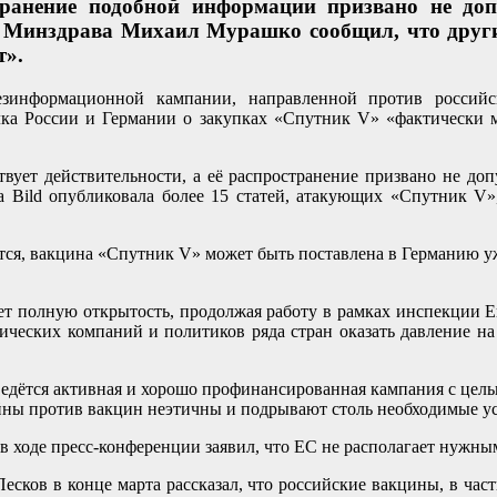
транение подобной информации призвано не до
ва Минздрава Михаил Мурашко сообщил, что друг
т».
езинформационной кампании, направленной против россий
лка России и Германии о закупках «Спутник V» «фактически ме
вует действительности, а её распространение призвано не до
та Bild опубликовала более 15 статей, атакующих «Спутник 
я, вакцина «Спутник V» может быть поставлена в Германию уже
т полную открытость, продолжая работу в рамках инспекции Е
еских компаний и политиков ряда стран оказать давление на
ведётся активная и хорошо профинансированная кампания с цель
ны против вакцин неэтичны и подрывают столь необходимые ус
 ходе пресс-конференции заявил, что ЕС не располагает нужны
Песков в конце марта рассказал, что российские вакцины, в ча