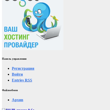
Панель управления
Регистрация
Войти
Entries
RSS
Файлообмен
Архив
PR, реклама & Co