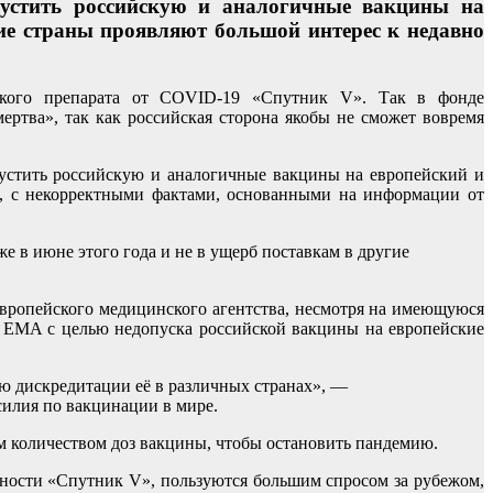
пустить российскую и аналогичные вакцины на
ие страны проявляют большой интерес к недавно
ского препарата от COVID-19 «Спутник V». Так в фонде
ртва», так как российская сторона якобы не сможет вовремя
пустить российскую и аналогичные вакцины на европейский и
V», с некорректными фактами, основанными на информации от
 в июне этого года и не в ущерб поставкам в другие
вропейского медицинского агентства, несмотря на имеющуюся
 EMA с целью недопуска российской вакцины на европейские
ю дискредитации её в различных странах», —
илия по вакцинации в мире.
м количеством доз вакцины, чтобы остановить пандемию.
стности «Спутник V», пользуются большим спросом за рубежом,