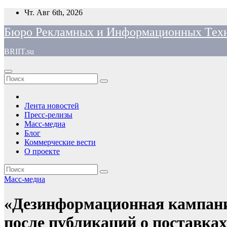
Перейти
Чт. Авг 6th, 2026
к
Бюро Рекламных и Информационных Тех
содержимому
BRIIT.su
Лента новостей
Пресс-релизы
Масс-медиа
Блог
Коммерческие вести
О проекте
Масс-медиа
«Дезинформационная кампани
после публикаций о поставка