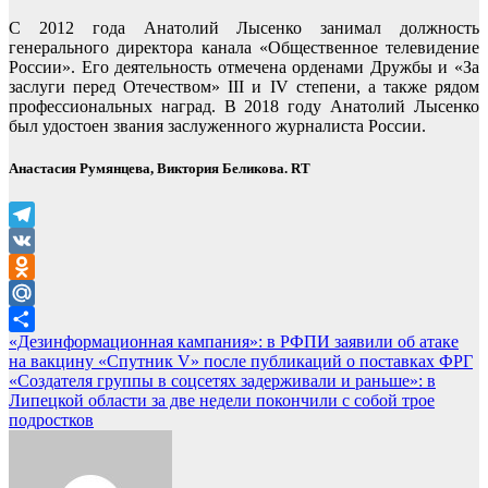
С 2012 года Анатолий Лысенко занимал должность
генерального директора канала «Общественное телевидение
России». Его деятельность отмечена орденами Дружбы и «За
заслуги перед Отечеством» III и IV степени, а также рядом
профессиональных наград. В 2018 году Анатолий Лысенко
был удостоен звания заслуженного журналиста России.
Анастасия Румянцева, Виктория Беликова. RT
Telegram
VK
Odnoklassniki
Mail.Ru
Навигация
«Дезинформационная кампания»: в РФПИ заявили об атаке
Отправить
на вакцину «Спутник V» после публикаций о поставках ФРГ
по
«Создателя группы в соцсетях задерживали и раньше»: в
записям
Липецкой области за две недели покончили с собой трое
подростков