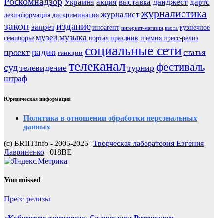
Роскомнадзор
дайджест
Украина
акция
выставка
дартс
журналистика
журналист
дезинформация
дискриминация
закон
издание
запрет
иноагент
кузнечное
интернет-магазин
квота
музыка
музей
семиборье
портал
праздник
премия
пресс-релиз
социальные сети
радио
проект
статья
санкции
телеканал
фестиваль
суд
телевидение
турнир
штраф
Юридическая информация
Политика в отношении обработки персональных
данных
(с) BRIIT.info - 2005-2025 |
Творческая лаборатория Евгения
Лавриненко
| 018BE
You missed
Пресс-релизы
«Кубинские зарисовки» Станислава Ретинского