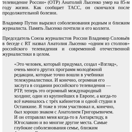
телевидение России» (ОТР) Анатолий Лысенко умер на 85-м
году жизни. Как сообщает ТАСС, он скончался после
продолжительной болезни.
Владимир Путин выразил соболезнования родным и близким
журналиста. Память Лысенко почтили и его коллеги.
Председатель Союза журналистов России Владимир Соловьёв
в беседе с RT назвал Анатолия Лысенко «одним из столпов»
российского телевидения и современной отечественной
журналистики в целом.
«Это человек, который придумал, создал «Взгляд»,
очень много других программ молодёжной
редакции, которые точно вошли в учебники
тележурналистики. И конечно, огромная его
заслуга в создании российского телевидения —
РТР, теперь это огромный международный
холдинг, один из крупнейших в Европе, а когда-то
всё начиналось с трёх кабинетов и одной студии в
Останкине. Я тоже в этом участвовал и, конечно,
был хорошо знаком с Анатолием Григорьевичем.
И он отправлял меня когда-то в Антарктиду, в
Югославию и во многие другие места. Самые
глубокие соболезнования семье, близким