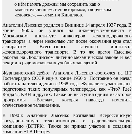
о нём память должны мы сохранить как о
замечательнейшем, неповторимом, творческом
человеке», — отметил Кириллов.
Анатолий Лысенко родился в Виннице 14 апреля 1937 года. В
конце 1950-х он учился на инженера-экономиста в
Московском институте инженеров железнодорожного
транспорта, а через несколько лет после окончания вуза стал
аспирантом Всесоюзного заочного института
железнодорожного транспорта. В то же время Лысенко
работал на Люблинском литейно-механическом заводе и вёл
лекции в ряде московских учебных заведений.
Журналистский дебют Анатолия Лысенко состоялся на ЦТ
Гостелерадио СССР ещё в конце 1950-х. Постоянно он начал
работать на телевидении с 1968 года. Журналист участвовал в
подготовке таких популярных телепередач, как «Что? Где?
Когда?», КВН и других. Также он выступил одним из авторов
программы «Взгляд», которая навсегда изменила
отечественное телевидение.
В 1990-х Анатолий Лысенко возглавлял Всероссийскую
государственную телевизионную и радиовещательную
компанию (ВГТРК). Также он принял участие в создании
компании «ТВ Центр».