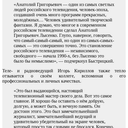
«Анатолий Григорьевич — один из самых светлых
людей российского телевидения, человек-эпоха,
создавший очень много программ прекрасных,
молодёжных… Человек удивительной творческой
фантазии. Я думаю, что многое в современном
российском телевидении сделал Анатолий
Григорьевич Лысенко. Глупо, наверное, говорить,
что самый-самый-самый, но один из самых-самых-
самых — это совершенно точно. Это становление
российского телевидения — независимого,
свободного — начала 1990-х, без Лысенко это
было бы немыслимо», — подчеркнул Быстрицкий.
Теле- и радиоведущий Игорь Кириллов также тепло
отзывается о своём коллеге, вспоминая о его
профессиональных и личных качествах.
«Это был выдающийся, настоящий
телевизионный мастер своего дела. Вот это самое
главное. И хорошо бы оставить о нём добрую,
долгую, а может быть, и вечную память. Он
достоин этого. Это был замечательнейший
журналист, замечательнейший ведущий и
удивительно убедительный на экране человек,
который просто так словами не бросался. Конечно,