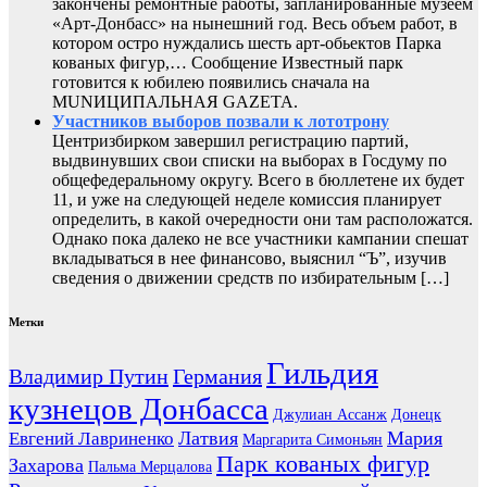
закончены ремонтные работы, запланированные музеем
«Арт-Донбасс» на нынешний год. Весь объем работ, в
котором остро нуждались шесть арт-обьектов Парка
кованых фигур,… Сообщение Известный парк
готовится к юбилею появились сначала на
MUNИЦИПАЛЬНАЯ GAZЕТА.
Участников выборов позвали к лототрону
Центризбирком завершил регистрацию партий,
выдвинувших свои списки на выборах в Госдуму по
общефедеральному округу. Всего в бюллетене их будет
11, и уже на следующей неделе комиссия планирует
определить, в какой очередности они там расположатся.
Однако пока далеко не все участники кампании спешат
вкладываться в нее финансово, выяснил “Ъ”, изучив
сведения о движении средств по избирательным […]
Метки
Гильдия
Владимир Путин
Германия
кузнецов Донбасса
Джулиан Ассанж
Донецк
Латвия
Мария
Евгений Лавриненко
Маргарита Симоньян
Парк кованых фигур
Захарова
Пальма Мерцалова