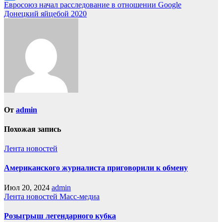
Навигация
Евросоюз начал расследование в отношении Google
Отправить
Донецкий яйцебой 2020
по
записям
От
admin
Похожая запись
Лента новостей
Американского журналиста приговорили к обмену
Июл 20, 2024
admin
Лента новостей
Масс-медиа
Розыгрыш легендарного кубка