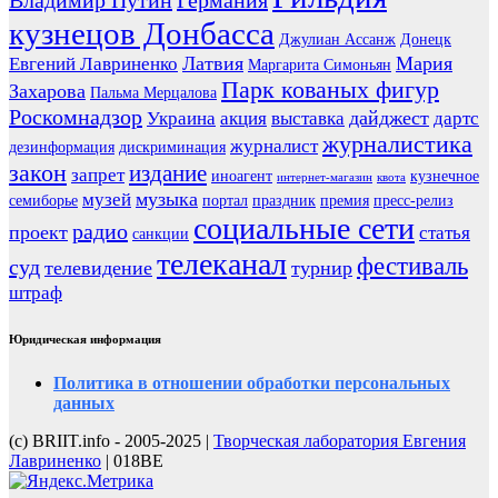
кузнецов Донбасса
Джулиан Ассанж
Донецк
Латвия
Мария
Евгений Лавриненко
Маргарита Симоньян
Парк кованых фигур
Захарова
Пальма Мерцалова
Роскомнадзор
дайджест
Украина
акция
выставка
дартс
журналистика
журналист
дезинформация
дискриминация
закон
издание
запрет
иноагент
кузнечное
интернет-магазин
квота
музыка
музей
семиборье
портал
праздник
премия
пресс-релиз
социальные сети
радио
проект
статья
санкции
телеканал
фестиваль
суд
телевидение
турнир
штраф
Юридическая информация
Политика в отношении обработки персональных
данных
(с) BRIIT.info - 2005-2025 |
Творческая лаборатория Евгения
Лавриненко
| 018BE