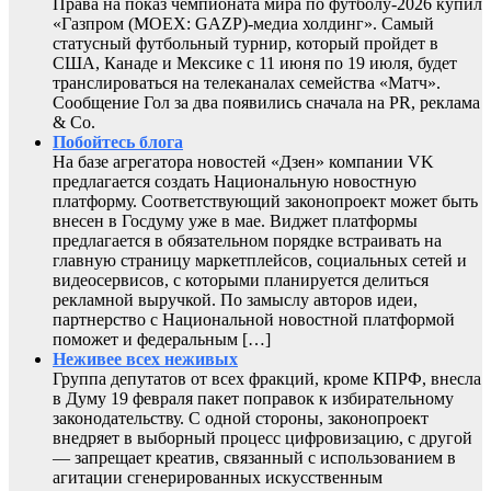
Права на показ чемпионата мира по футболу-2026 купил
«Газпром (MOEX: GAZP)-медиа холдинг». Самый
статусный футбольный турнир, который пройдет в
США, Канаде и Мексике с 11 июня по 19 июля, будет
транслироваться на телеканалах семейства «Матч».
Сообщение Гол за два появились сначала на PR, реклама
& Co.
Побойтесь блога
На базе агрегатора новостей «Дзен» компании VK
предлагается создать Национальную новостную
платформу. Соответствующий законопроект может быть
внесен в Госдуму уже в мае. Виджет платформы
предлагается в обязательном порядке встраивать на
главную страницу маркетплейсов, социальных сетей и
видеосервисов, с которыми планируется делиться
рекламной выручкой. По замыслу авторов идеи,
партнерство с Национальной новостной платформой
поможет и федеральным […]
Неживее всех неживых
Группа депутатов от всех фракций, кроме КПРФ, внесла
в Думу 19 февраля пакет поправок к избирательному
законодательству. С одной стороны, законопроект
внедряет в выборный процесс цифровизацию, с другой
— запрещает креатив, связанный с использованием в
агитации сгенерированных искусственным