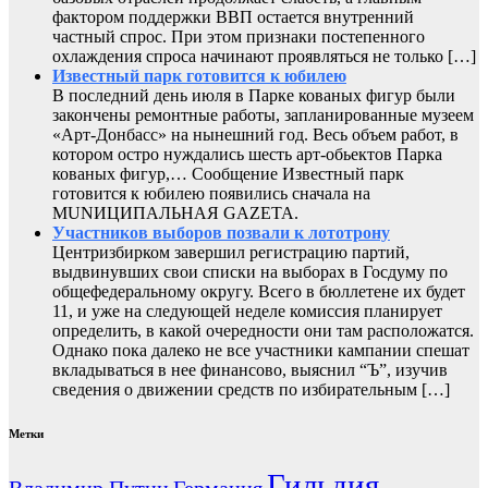
фактором поддержки ВВП остается внутренний
частный спрос. При этом признаки постепенного
охлаждения спроса начинают проявляться не только […]
Известный парк готовится к юбилею
В последний день июля в Парке кованых фигур были
закончены ремонтные работы, запланированные музеем
«Арт-Донбасс» на нынешний год. Весь объем работ, в
котором остро нуждались шесть арт-обьектов Парка
кованых фигур,… Сообщение Известный парк
готовится к юбилею появились сначала на
MUNИЦИПАЛЬНАЯ GAZЕТА.
Участников выборов позвали к лототрону
Центризбирком завершил регистрацию партий,
выдвинувших свои списки на выборах в Госдуму по
общефедеральному округу. Всего в бюллетене их будет
11, и уже на следующей неделе комиссия планирует
определить, в какой очередности они там расположатся.
Однако пока далеко не все участники кампании спешат
вкладываться в нее финансово, выяснил “Ъ”, изучив
сведения о движении средств по избирательным […]
Метки
Гильдия
Владимир Путин
Германия