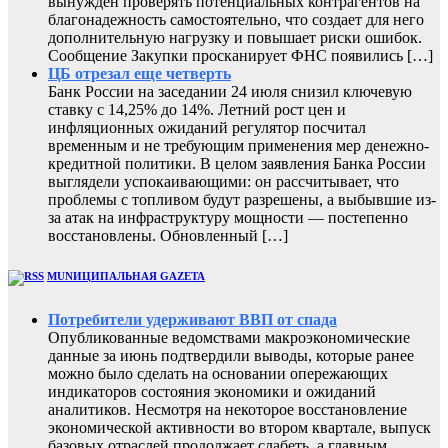
вынужден проверять потенциальных контрагентов на
благонадежность самостоятельно, что создает для него
дополнительную нагрузку и повышает риски ошибок.
Сообщение Закупки просканирует ФНС появились […]
ЦБ отрезал еще четверть
Банк России на заседании 24 июля снизил ключевую
ставку с 14,25% до 14%. Летний рост цен и
инфляционных ожиданий регулятор посчитал
временным и не требующим применения мер денежно-
кредитной политики. В целом заявления Банка России
выглядели успокаивающими: он рассчитывает, что
проблемы с топливом будут разрешены, а выбывшие из-
за атак на инфраструктуру мощности — постепенно
восстановлены. Обновленный […]
MUNИЦИПАЛЬНАЯ GAZЕТА
Потребители удерживают ВВП от спада
Опубликованные ведомствами макроэкономические
данные за июнь подтвердили выводы, которые ранее
можно было сделать на основании опережающих
индикаторов состояния экономики и ожиданий
аналитиков. Несмотря на некоторое восстановление
экономической активности во втором квартале, выпуск
базовых отраслей продолжает слабеть, а главным