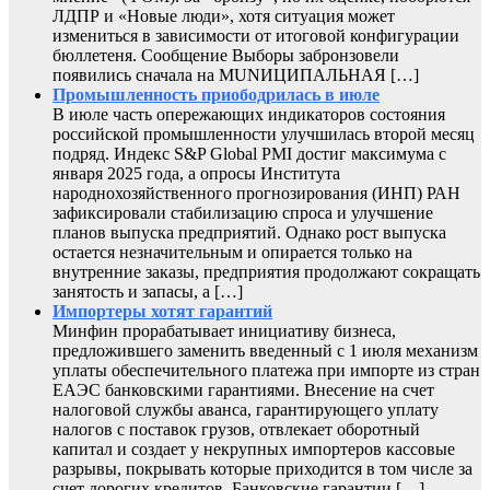
ЛДПР и «Новые люди», хотя ситуация может
измениться в зависимости от итоговой конфигурации
бюллетеня. Сообщение Выборы забронзовели
появились сначала на MUNИЦИПАЛЬНАЯ […]
Промышленность приободрилась в июле
В июле часть опережающих индикаторов состояния
российской промышленности улучшилась второй месяц
подряд. Индекс S&P Global PMI достиг максимума с
января 2025 года, а опросы Института
народнохозяйственного прогнозирования (ИНП) РАН
зафиксировали стабилизацию спроса и улучшение
планов выпуска предприятий. Однако рост выпуска
остается незначительным и опирается только на
внутренние заказы, предприятия продолжают сокращать
занятость и запасы, а […]
Импортеры хотят гарантий
Минфин прорабатывает инициативу бизнеса,
предложившего заменить введенный с 1 июля механизм
уплаты обеспечительного платежа при импорте из стран
ЕАЭС банковскими гарантиями. Внесение на счет
налоговой службы аванса, гарантирующего уплату
налогов с поставок грузов, отвлекает оборотный
капитал и создает у некрупных импортеров кассовые
разрывы, покрывать которые приходится в том числе за
счет дорогих кредитов. Банковские гарантии […]