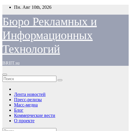
Перейти
Пн. Авг 10th, 2026
к
содержимому
Бюро Рекламных и
Информационных
Технологий
BRIIT.su
Лента новостей
Пресс-релизы
Масс-медиа
Блог
Коммерческие вести
О проекте