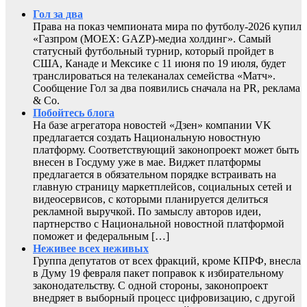
Гол за два
Права на показ чемпионата мира по футболу-2026 купил
«Газпром (MOEX: GAZP)-медиа холдинг». Самый
статусный футбольный турнир, который пройдет в
США, Канаде и Мексике с 11 июня по 19 июля, будет
транслироваться на телеканалах семейства «Матч».
Сообщение Гол за два появились сначала на PR, реклама
& Co.
Побойтесь блога
На базе агрегатора новостей «Дзен» компании VK
предлагается создать Национальную новостную
платформу. Соответствующий законопроект может быть
внесен в Госдуму уже в мае. Виджет платформы
предлагается в обязательном порядке встраивать на
главную страницу маркетплейсов, социальных сетей и
видеосервисов, с которыми планируется делиться
рекламной выручкой. По замыслу авторов идеи,
партнерство с Национальной новостной платформой
поможет и федеральным […]
Неживее всех неживых
Группа депутатов от всех фракций, кроме КПРФ, внесла
в Думу 19 февраля пакет поправок к избирательному
законодательству. С одной стороны, законопроект
внедряет в выборный процесс цифровизацию, с другой