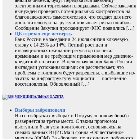
анализа бизнеса, будут передаваться заказчику
электронными торговыми площадками. Сейчас заказчик
вынужден проверять потенциальных контрагентов на
благонадежность самостоятельно, что создает для него
дополнительную нагрузку и повышает риски ошибок.
Сообщение Закупки просканирует ФНС появились […]
ЦБ отрезал еще четверть
Банк России на заседании 24 июля снизил ключевую
ставку с 14,25% до 14%. Летний рост цен и
инфляционных ожиданий регулятор посчитал
временным и не требующим применения мер денежно-
кредитной политики. В целом заявления Банка России
выглядели успокаивающими: он рассчитывает, что
проблемы с топливом будут разрешены, а выбывшие из-
за атак на инфраструктуру мощности — постепенно
восстановлены. Обновленный […]
MUNИЦИПАЛЬНАЯ GAZЕТА
Выборы забронзовели
На сентябрьских выборах в Госдуму основная борьба
развернется за третье место. С таким прогнозом
выступили 6 августа политологи, основываясь на
свежих данных ВЦИОМа и фонда «Общественное
мнение» (ФОМ). За «бронзу», по их оценке, поборются