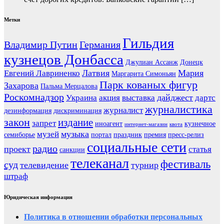
Метки
Гильдия
Владимир Путин
Германия
кузнецов Донбасса
Джулиан Ассанж
Донецк
Латвия
Мария
Евгений Лавриненко
Маргарита Симоньян
Парк кованых фигур
Захарова
Пальма Мерцалова
Роскомнадзор
дайджест
Украина
акция
выставка
дартс
журналистика
журналист
дезинформация
дискриминация
закон
издание
запрет
иноагент
кузнечное
интернет-магазин
квота
музыка
музей
семиборье
портал
праздник
премия
пресс-релиз
социальные сети
радио
проект
статья
санкции
телеканал
фестиваль
суд
телевидение
турнир
штраф
Юридическая информация
Политика в отношении обработки персональных