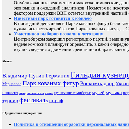
Опубликованные ведомствами макроэкономические данны
экономики и ожиданий аналитиков. Несмотря на некоторо
фактором поддержки ВВП остается внутренний частный с
Известный парк готовится к юбилею
В последний день июля в Парке кованых фигур были зак
нуждались шесть арт-обьектов Парка кованых фигур,
Участников выборов позвали к лототрону
Центризбирком завершил регистрацию партий, выдвинувш
неделе комиссия планирует определить, в какой очередно
изучив сведения о движении средств по избирательным 
Метки
Гильдия кузнец
Владимир Путин
Германия
Парк кованых фигур
Роскомнадзор
Украи
Мерцалова
музыка
музей
иноагент
кузнечное семиборье
пор
интернет-магазин
квота
фестиваль
турнир
штраф
Юридическая информация
Политика в отношении обработки персональных данн