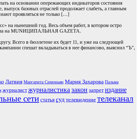
лать на основании опережающих индикаторов состояния
, выпуск базовых отраслей продолжает слабеть, а главным
нают проявляться не только […]
» на нынешний год. Весь объем работ, в котором остро
 сначала на MUNИЦИПАЛЬНАЯ GAZЕТА.
гу. Всего в бюллетене их будет 11, и уже на следующей
 кампании спешат вкладываться в нее финансово, выяснил “Ъ”,
Латвия
Мария Захарова
ко
Маргарита Симоньян
Пальма
журналистика
закон
издание
журналист
запрет
я
льные сети
телеканал
суд
телевидение
статья