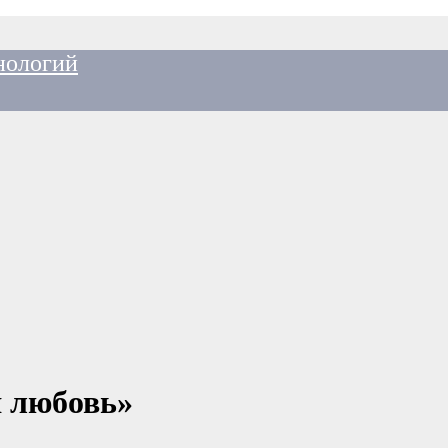
нологий
 любовь»