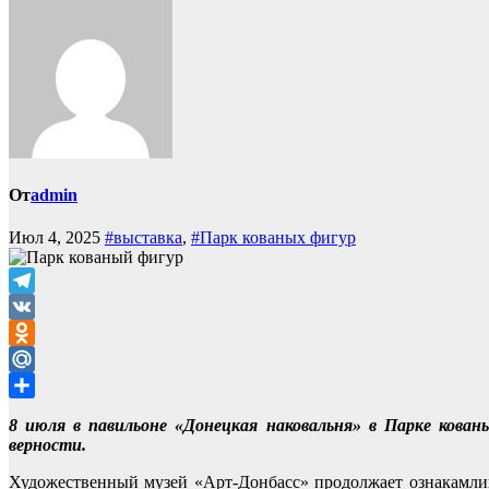
От
admin
Июл 4, 2025
#выставка
,
#Парк кованых фигур
Telegram
VK
Odnoklassniki
Mail.Ru
Отправить
8 июля в павильоне «Донецкая наковальня» в Парке кова
верности.
Художественный музей «Арт-Донбасс» продолжает ознакамлив