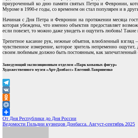
приуроченный ко дню памяти святых Петра и Февронии, кото
Муроме в 1990-е годы, со временем он стал популярен и в дру
Начиная с Дня Петра и Февронии на протяжении месяца гост
которая убеждена, что именно объектив предоставляет возмож
если повезет, то можно даже увидеть и ощутить любовь! Такие
Трепетное касание рук, нежные объятия, влюбленный взгляд 
чувственное измерение, которое зритель непременно ощутит
своим любимым должно быть постоянным, как запечатленный 
Заведующий экспозиционным отделом «Парк кованых фигур»
Художественного музея «Арт-Донбасс» Евгений Лавриненко
Telegram
VK
Odnoklassniki
Mail.Ru
Навигация
От Дня Республики до Дня России
Отправить
Ведомости Гильдии кузнецов Донбасса. Август-сентябрь 2025
по
записям