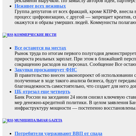
рекламной выручкой. По замыслу авторов идеи, партнер
Неживее всех неживых
Группа депутатов от всех фракций, кроме КПРФ, внесла 
процесс цифровизацию, с другой — запрещает креатив, 
окажутся и образы умерших людей. Коммунисты полагают
КОММЕРЧЕСКИЕ ВЕСТИ
Все остаются на местах
Рынок труда по итогам первого полугодия демонстрирует
прироста реальных зарплат. При этом в ближайшей перс
сокращению расходов на персонал. Сообщение Все остают
Закупки просканирует ФНС
В правительство внесен законопроект об использовании 
полученные в ходе такого анализа бизнеса, будут перед
благонадежность самостоятельно, что создает для него
ЦБ отрезал еще четверть
Банк России на заседании 24 июля снизил ключевую ста
мер денежно-кредитной политики. В целом заявления Бан
инфраструктуру мощности — постепенно восстановлены
MUNИЦИПАЛЬНАЯ GAZЕТА
Потребители удерживают ВВП от спада