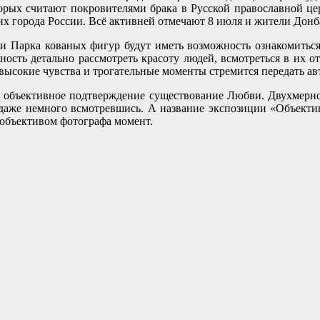
рых считают покровителями брака в Русской православной цер
гих города России. Всё активней отмечают 8 июля и жители Донб
и Парка кованых фигур будут иметь возможность ознакомитьс
ность детально рассмотреть красоту людей, всмотреться в их 
 высокие чувства и трогательные моменты стремится передать а
в
– объективное подтверждение существование Любви. Двухмерное
, даже немного всмотревшись. А название экспозиции «Объекти
объективом фотографа момент.