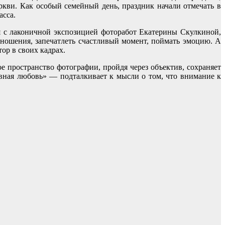
кви. Как особый семейный день, праздник начали отмечать в
асса.
я с лаконичной экспозицией фоторабот Екатерины Скулкиной,
отношения, запечатлеть счастливый момент, поймать эмоцию.
А
тор в своих кадрах.
 пространство фотографии, пройдя через объектив, сохраняет
вная любовь» — подталкивает к мысли о том, что внимание к