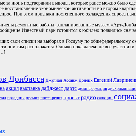
е за июнь подтвердили выводы, которые ранее можно было сде
е восстановление экономической активности во втором квартале
прос. При этом признаки постепенного охлаждения спроса начи
ончены ремонтные работы, запланированные музеем «Арт-Донбасс
… Сообщение Известный парк готовится к юбилею появились
их свои списки на выборах в Госдуму по общефедеральному окру
сти они там расположатся. Однако пока далеко не все участники
[…]
ов Донбасса
Евгений Лавринен
Джулиан Ассанж
Донецк
дайджест
на
акция
выставка
дартс
дезинформация
дискриминаци
социа
радио
проект
тал
праздник
премия
пресс-релиз
санкции
ых