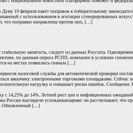
ство с Национальной новостной платформой поможет и федерал
в Думу 19 февраля пакет поправок к избирательному законодател
связанный с использованием в агитации сгенерированных искус
, что поправки направлены против них, […]
 стабильную занятость, следует из данных Росстата. Одновреме
пективе, по данным опроса РСПП, компании в условиях снижени
ся на местах появились сначала […]
сервисов налоговой службы для автоматической проверки постав
аваться заказчику электронными торговыми площадками. Сейчас 
 дополнительную нагрузку и повышает риски ошибок. Сообщение
вку с 14,25% до 14%. Летний рост цен и инфляционных ожидан
ка России выглядели успокаивающими: он рассчитывает, что пр
. Обновленный […]