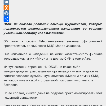
Telegram
VK
Odnoklassniki
Mail.Ru
ОБСЕ не оказала реальной помощи журналистам, которые
Отправить
подвергаются целенаправленным нападениям со стороны
участников беспорядков в Казахстане.
Об этом в своём Telegram-канале заявила официальный
представитель российского МИД Мария Захарова.
Она напомнила о нападении на офис казахстанского филиала
телерадиокомпании «Мир» и на другие СМИ в Алма-Ате.
«И тут самое интересное. Ни ОБСЕ, ни какая-либо
международная правозащитная организация — никто даже не
поинтересовался судьбой журналистов «Мира» и других СМИ,
не говоря уже о какой-то реальной помощи», — отметила
Захарова.
По её словам, «никто даже не подумал прокомментировать этот
пещерный вандализм».
Ранее телеканал «Хабар 24» заявил, что протестующие во время