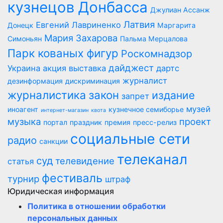
кузнецов Донбасса
Джулиан Ассанж
Латвия
Евгений Лавриненко
Донецк
Маргарита
Мария Захарова
Симоньян
Пальма Мерцалова
Парк кованых фигур
Роскомнадзор
дайджест
Украина
акция
выставка
дартс
журналист
дезинформация
дискриминация
журналистика
закон
издание
запрет
музей
иноагент
кузнечное семиборье
интернет-магазин
квота
музыка
проект
портал
праздник
премия
пресс-релиз
социальные сети
радио
санкции
телеканал
суд
телевидение
статья
фестиваль
турнир
штраф
Юридическая информация
Политика в отношении обработки
персональных данных