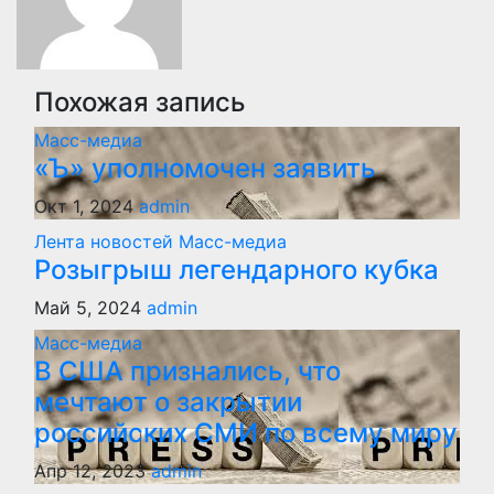
Похожая запись
Масс-медиа
«Ъ» уполномочен заявить
Окт 1, 2024
admin
Лента новостей
Масс-медиа
Розыгрыш легендарного кубка
Май 5, 2024
admin
Масс-медиа
В США признались, что
мечтают о закрытии
российских СМИ по всему миру
Апр 12, 2023
admin