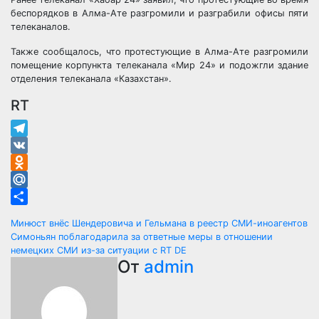
беспорядков в Алма-Ате разгромили и разграбили офисы пяти
телеканалов.
Также сообщалось, что протестующие в Алма-Ате разгромили
помещение корпункта телеканала «Мир 24» и подожгли здание
отделения телеканала «Казахстан».
RT
Telegram
VK
Odnoklassniki
Mail.Ru
Отправить
Навигация
Минюст внёс Шендеровича и Гельмана в реестр СМИ-иноагентов
Симоньян поблагодарила за ответные меры в отношении
по
немецких СМИ из-за ситуации с RT DE
От
admin
записям