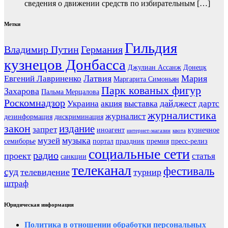
сведения о движении средств по избирательным […]
Метки
Гильдия
Владимир Путин
Германия
кузнецов Донбасса
Джулиан Ассанж
Донецк
Латвия
Мария
Евгений Лавриненко
Маргарита Симоньян
Парк кованых фигур
Захарова
Пальма Мерцалова
Роскомнадзор
дайджест
Украина
акция
выставка
дартс
журналистика
журналист
дезинформация
дискриминация
закон
издание
запрет
иноагент
кузнечное
интернет-магазин
квота
музыка
музей
семиборье
портал
праздник
премия
пресс-релиз
социальные сети
радио
проект
статья
санкции
телеканал
фестиваль
суд
телевидение
турнир
штраф
Юридическая информация
Политика в отношении обработки персональных