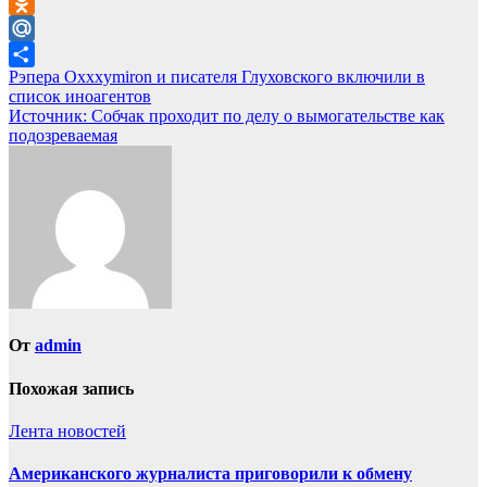
VK
Odnoklassniki
Mail.Ru
Навигация
Рэпера Oxxxymiron и писателя Глуховского включили в
Отправить
список иноагентов
по
Источник: Собчак проходит по делу о вымогательстве как
записям
подозреваемая
От
admin
Похожая запись
Лента новостей
Американского журналиста приговорили к обмену