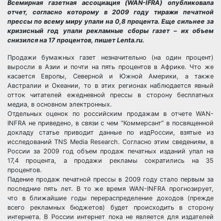
Всемирная газетная ассоциация (WAN-IFRA) опубликовала
Отправить
отчет, согласно которому в 2009 году тиражи печатной
прессы по всему миру упали на 0,8 процента. Еще сильнее за
кризисный год упали рекламные сборы газет – их объем
снизился на 17 процентов, пишет Lenta.ru.
Продажи бумажных газет незначительно (на один процент)
выросли в Азии и почти на пять процентов в Африке. Что же
касается Европы, Северной и Южной Америки, а также
Австралии и Океании, то в этих регионах наблюдается явный
отток читателей ежедневной прессы в сторону бесплатных
медиа, в основном электронных.
Отдельных оценок по российским продажам в отчете WAN-
INFRA не приведено, в связи с чем “Коммерсант” в посвященной
докладу статье приводит данные по издРоссии, взятые из
исследований TNS Media Research. Согласно этим сведениям, в
России за 2009 год объем продаж печатных изданий упал на
17,4 процента, а продажи рекламы сократились на 35
процентов.
Падение продаж печатной прессы в 2009 году стало первым за
последние пять лет. В то же время WAN-INFRA прогнозирует,
что в ближайшие годы перераспределение доходов (прежде
всего рекламных бюджетов) будет происходить в сторону
интернета. В России интернет пока не является для издателей