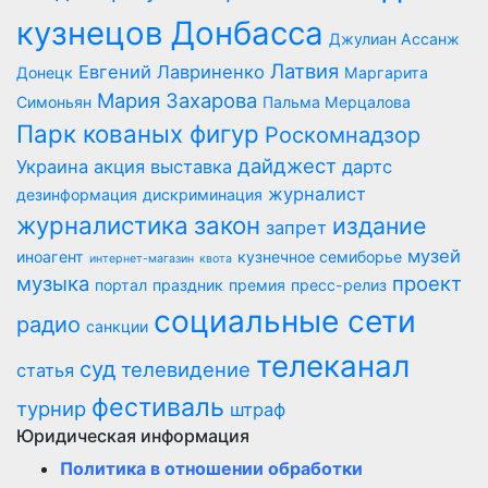
кузнецов Донбасса
Джулиан Ассанж
Латвия
Евгений Лавриненко
Донецк
Маргарита
Мария Захарова
Симоньян
Пальма Мерцалова
Парк кованых фигур
Роскомнадзор
дайджест
Украина
акция
выставка
дартс
журналист
дезинформация
дискриминация
журналистика
закон
издание
запрет
музей
иноагент
кузнечное семиборье
интернет-магазин
квота
музыка
проект
портал
праздник
премия
пресс-релиз
социальные сети
радио
санкции
телеканал
суд
телевидение
статья
фестиваль
турнир
штраф
Юридическая информация
Политика в отношении обработки