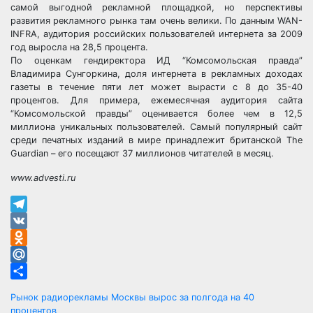
самой выгодной рекламной площадкой, но перспективы
развития рекламного рынка там очень велики. По данным WAN-
INFRA, аудитория российских пользователей интернета за 2009
год выросла на 28,5 процента.
По оценкам гендиректора ИД “Комсомольская правда”
Владимира Сунгоркина, доля интернета в рекламных доходах
газеты в течение пяти лет может вырасти с 8 до 35-40
процентов. Для примера, ежемесячная аудитория сайта
“Комсомольской правды” оценивается более чем в 12,5
миллиона уникальных пользователей. Самый популярный сайт
среди печатных изданий в мире принадлежит британской The
Guardian – его посещают 37 миллионов читателей в месяц.
www.advesti.ru
Telegram
VK
Odnoklassniki
Mail.Ru
Отправить
Навигация
Рынок радиорекламы Москвы вырос за полгода на 40
процентов