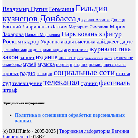
Гильдия
Владимир Путин
Германия
кузнецов Донбасса
Джулиан Ассанж
Донецк
Латвия
Мария
Евгений Лавриненко
Маргарита Симоньян
Парк кованых фигур
Захарова
Пальма Мерцалова
Роскомнадзор
дайджест
Украина
акция
выставка
дартс
журналистика
журналист
дезинформация
дискриминация
закон
издание
запрет
иноагент
кузнечное
интернет-магазин
квота
музыка
музей
семиборье
портал
праздник
премия
пресс-релиз
социальные сети
радио
проект
статья
санкции
телеканал
фестиваль
суд
телевидение
турнир
штраф
Юридическая информация
Политика в отношении обработки персональных
данных
(с) BRIIT.info - 2005-2025 |
Творческая лаборатория Евгения
Лавриненко
| 018BE