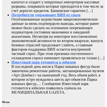
капитал и создает у некрупных импортеров кассовые
разрывы, покрывать которые приходится в том числе за
счет дорогих кредитов. Банковские гарантии […]
Потребители удерживают ВВП от спада
Опубликованные ведомствами макроэкономические
данные за июнь подтвердили выводы, которые ранее
можно было сделать на основании опережающих
индикаторов состояния экономики и ожиданий
аналитиков. Несмотря на некоторое восстановление
экономической активности во втором квартале, выпуск
базовых отраслей продолжает слабеть, а главным
фактором поддержки ВВП остается внутренний
частный спрос. При этом признаки постепенного
охлаждения спроса начинают проявляться не только […]
Известный парк готовится к юбилею
В последний день июля в Парке кованых фигур были
закончены ремонтные работы, запланированные музеем
«Арт-Донбасс» на нынешний год. Весь объем работ, в
котором остро нуждались шесть арт-обьектов Парка
кованых фигур,… Сообщение Известный парк
готовится к юбилею появились сначала на
MUNИЦИПАЛЬНАЯ GAZЕТА.
Метки