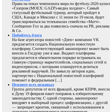
Права на показ чемпионата мира по футболу-2026 купил
«Газпром (MOEX: GAZP)-медиа холдинг». Самый
статусный футбольный турнир, который пройдет в
США, Канаде и Мексике с 11 июня по 19 июля, будет
транслироваться на телеканалах семейства «Матч».
Сообщение Гол за два появились сначала на PR, реклама
& Co.
Побойтесь блога
На базе агрегатора новостей «Дзен» компании VK
предлагается создать Национальную новостную
платформу. Соответствующий законопроект может быть
внесен в Госдуму уже в мае. Виджет платформы
предлагается в обязательном порядке встраивать на
главную страницу маркетплейсов, социальных сетей и
видеосервисов, с которыми планируется делиться
рекламной выручкой. По замыслу авторов идеи,
партнерство с Национальной новостной платформой
поможет и федеральным […]
Неживее всех неживых
Группа депутатов от всех фракций, кроме КПРФ, внесла
в Думу 19 февраля пакет поправок к избирательному
законодательству. С одной стороны, законопроект
внедряет в выборный процесс цифровизацию, с другой
— запрещает креатив, связанный с использованием в
агитации сгенерированных искусственным