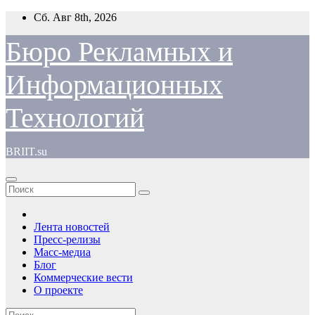
Перейти
Сб. Авг 8th, 2026
к
содержимому
Бюро Рекламных и
Информационных
Технологий
BRIIT.su
Лента новостей
Пресс-релизы
Масс-медиа
Блог
Коммерческие вести
О проекте