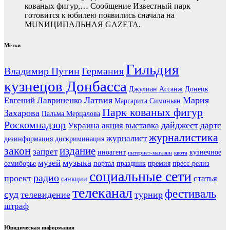
кованых фигур,… Сообщение Известный парк
готовится к юбилею появились сначала на
MUNИЦИПАЛЬНАЯ GAZЕТА.
Метки
Гильдия
Владимир Путин
Германия
кузнецов Донбасса
Джулиан Ассанж
Донецк
Латвия
Мария
Евгений Лавриненко
Маргарита Симоньян
Парк кованых фигур
Захарова
Пальма Мерцалова
Роскомнадзор
дайджест
Украина
акция
выставка
дартс
журналистика
журналист
дезинформация
дискриминация
закон
издание
запрет
иноагент
кузнечное
интернет-магазин
квота
музыка
музей
семиборье
портал
праздник
премия
пресс-релиз
социальные сети
радио
проект
статья
санкции
телеканал
фестиваль
суд
телевидение
турнир
штраф
Юридическая информация