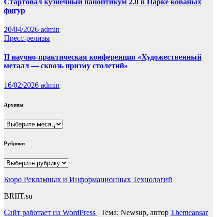
Стартовал кузнечный паноптикум 2.0 в Парке кованых
фигур
20/04/2026
admin
Пресс-релизы
II научно-практическая конференция «Художественный
металл — сквозь призму столетий»
16/02/2026
admin
Архивы
Архивы
Рубрики
Рубрики
Бюро Рекламных и Информационных Технологий
BRIIT.su
Сайт работает на WordPress
|
Тема: Newsup, автор
Themeansar