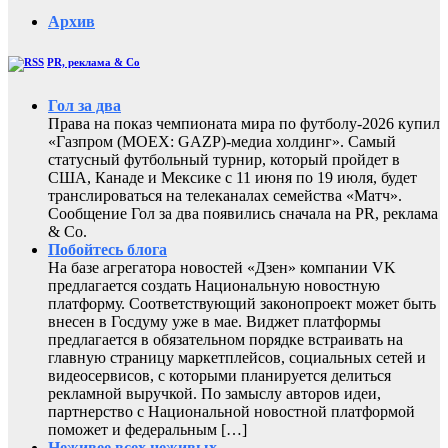
Архив
PR, реклама & Co
Гол за два
Права на показ чемпионата мира по футболу-2026 купил
«Газпром (MOEX: GAZP)-медиа холдинг». Самый
статусный футбольный турнир, который пройдет в
США, Канаде и Мексике с 11 июня по 19 июля, будет
транслироваться на телеканалах семейства «Матч».
Сообщение Гол за два появились сначала на PR, реклама
& Co.
Побойтесь блога
На базе агрегатора новостей «Дзен» компании VK
предлагается создать Национальную новостную
платформу. Соответствующий законопроект может быть
внесен в Госдуму уже в мае. Виджет платформы
предлагается в обязательном порядке встраивать на
главную страницу маркетплейсов, социальных сетей и
видеосервисов, с которыми планируется делиться
рекламной выручкой. По замыслу авторов идеи,
партнерство с Национальной новостной платформой
поможет и федеральным […]
Неживее всех неживых