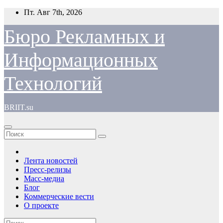
Перейти
Пт. Авг 7th, 2026
к
содержимому
Бюро Рекламных и
Информационных
Технологий
BRIIT.su
Лента новостей
Пресс-релизы
Масс-медиа
Блог
Коммерческие вести
О проекте