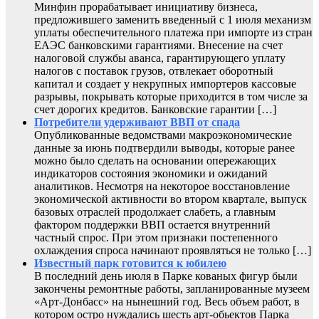
Минфин прорабатывает инициативу бизнеса,
предложившего заменить введенный с 1 июля механизм
уплаты обеспечительного платежа при импорте из стран
ЕАЭС банковскими гарантиями. Внесение на счет
налоговой службы аванса, гарантирующего уплату
налогов с поставок грузов, отвлекает оборотный
капитал и создает у некрупных импортеров кассовые
разрывы, покрывать которые приходится в том числе за
счет дорогих кредитов. Банковские гарантии […]
Потребители удерживают ВВП от спада
Опубликованные ведомствами макроэкономические
данные за июнь подтвердили выводы, которые ранее
можно было сделать на основании опережающих
индикаторов состояния экономики и ожиданий
аналитиков. Несмотря на некоторое восстановление
экономической активности во втором квартале, выпуск
базовых отраслей продолжает слабеть, а главным
фактором поддержки ВВП остается внутренний
частный спрос. При этом признаки постепенного
охлаждения спроса начинают проявляться не только […]
Известный парк готовится к юбилею
В последний день июля в Парке кованых фигур были
закончены ремонтные работы, запланированные музеем
«Арт-Донбасс» на нынешний год. Весь объем работ, в
котором остро нуждались шесть арт-обьектов Парка