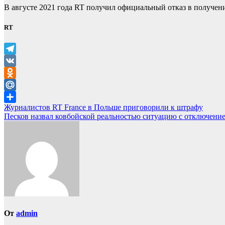
В августе 2021 года RT получил официальный отказ в получен
RT
Telegram
VK
Odnoklassniki
Mail.Ru
Навигация
Журналистов RT France в Польше приговорили к штрафу
Отправить
Песков назвал ковбойской реальностью ситуацию с отключени
по
записям
От
admin