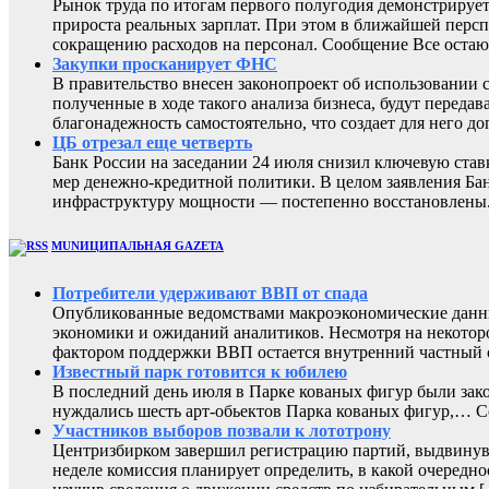
Рынок труда по итогам первого полугодия демонстрирует
прироста реальных зарплат. При этом в ближайшей перс
сокращению расходов на персонал. Сообщение Все остают
Закупки просканирует ФНС
В правительство внесен законопроект об использовании 
полученные в ходе такого анализа бизнеса, будут перед
благонадежность самостоятельно, что создает для него
ЦБ отрезал еще четверть
Банк России на заседании 24 июля снизил ключевую ста
мер денежно-кредитной политики. В целом заявления Бан
инфраструктуру мощности — постепенно восстановлены
MUNИЦИПАЛЬНАЯ GAZЕТА
Потребители удерживают ВВП от спада
Опубликованные ведомствами макроэкономические данны
экономики и ожиданий аналитиков. Несмотря на некоторо
фактором поддержки ВВП остается внутренний частный с
Известный парк готовится к юбилею
В последний день июля в Парке кованых фигур были зак
нуждались шесть арт-обьектов Парка кованых фигур,
Участников выборов позвали к лототрону
Центризбирком завершил регистрацию партий, выдвинувш
неделе комиссия планирует определить, в какой очередно