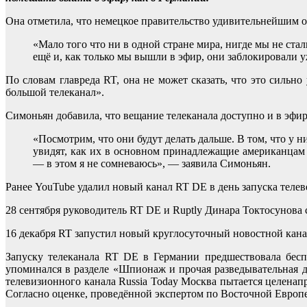
Она отметила, что немецкое правительство удивительнейшим об
«Мало того что ни в одной стране мира, нигде мы не ста
ещё и, как только мы вышли в эфир, они заблокировали 
По словам главреда RT, она не может сказать, что это сильн
большой телеканал».
Симоньян добавила, что вещание телеканала доступно и в эфире
«Посмотрим, что они будут делать дальше. В том, что у н
увидят, как их в основном принадлежащие американцам
— в этом я не сомневаюсь», — заявила Симоньян.
Ранее YouTube удалил новый канал RT DE в день запуска теле
28 сентября руководитель RT DE и Ruptly Динара Токтосунова 
16 декабря RT запустил новый круглосуточный новостной кана
Запуску телеканала RT DE в Германии предшествовала бесп
упоминался в разделе «Шпионаж и прочая разведывательная 
телевизионного канала Russia Today Москва пытается целенап
Согласно оценке, проведённой экспертом по Восточной Европе