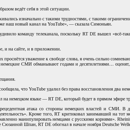
разом ведёт себя в этой ситуации.
лкивались изначально с такими трудностями, с такими ограничен
уже наш новый канал на YouTube», — сказала Симоньян.
о удивило команду телеканала, поскольку RT DE вышел «всё-та
, и на сайте, и в приложении.
их проснётся уважение к свободе слова, я очень сильно сомневаю
 немецкие СМИ обманывают годами и десятилетиями… оценят, 
вещания.
сообщила, что YouTube удалил без права восстановления два нем
л на немецком языке — RT DE, который будет в прямом эфире т
рецедентная атака со стороны немецких властей и СМИ. В д
деятельность». Кроме того, RT критиковал занимавший на тот 
равленно манипулировать немцами с русскими корнями». Rheinis
 Сюзанной Шпан, RT DE обогнал в начале ноября Deutsche Welle