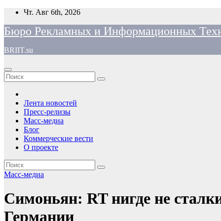
Перейти
Чт. Авг 6th, 2026
к
Бюро Рекламных и Информационных Тех
содержимому
BRIIT.su
Лента новостей
Пресс-релизы
Масс-медиа
Блог
Коммерческие вести
О проекте
Масс-медиа
Симоньян: RT нигде не сталк
Германии