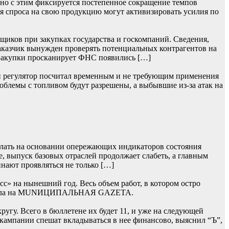
нно с этим фиксируется постепенное сокращение темпов
я спроса на свою продукцию могут активизировать усилия по
щиков при закупках государства и госкомпаний. Сведения,
заказчик вынужден проверять потенциальных контрагентов на
 Закупки просканирует ФНС появились […]
ий регулятор посчитал временным и не требующим применения
облемы с топливом будут разрешены, а выбывшие из-за атак на
лать на основании опережающих индикаторов состояния
, выпуск базовых отраслей продолжает слабеть, а главным
нают проявляться не только […]
» на нынешний год. Весь объем работ, в котором остро
 сначала на MUNИЦИПАЛЬНАЯ GAZЕТА.
гу. Всего в бюллетене их будет 11, и уже на следующей
 кампании спешат вкладываться в нее финансово, выяснил “Ъ”,