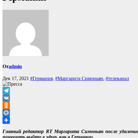
От
admin
Дек 17, 2021
#Германия
,
#Маргарита Симоньян
,
#телеканал
Telegram
VK
Odnoklassniki
Mail.Ru
Отправить
Главный редактор RT Маргарита Симоньян после удаления
помешать выйти в эфир, как в Германии.