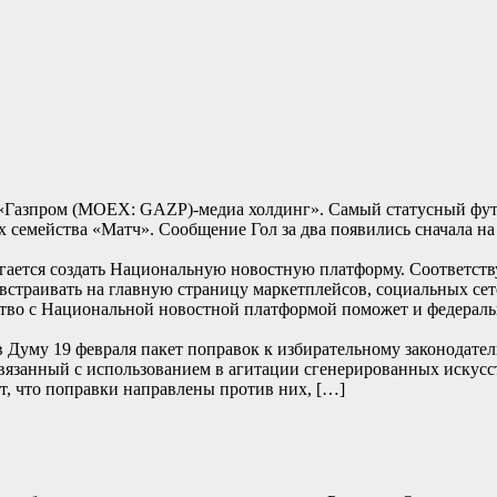
л «Газпром (MOEX: GAZP)-медиа холдинг». Самый статусный фу
ах семейства «Матч». Сообщение Гол за два появились сначала на
гается создать Национальную новостную платформу. Соответств
встраивать на главную страницу маркетплейсов, социальных сет
ство с Национальной новостной платформой поможет и федерал
в Думу 19 февраля пакет поправок к избирательному законодател
связанный с использованием в агитации сгенерированных искус
, что поправки направлены против них, […]