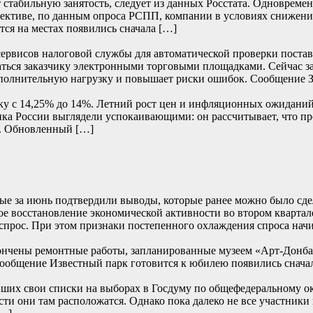
 стабильную занятость, следует из данных Росстата. Одновреме
пективе, по данным опроса РСПП, компании в условиях снижени
ся на местах появились сначала […]
сервисов налоговой службы для автоматической проверки постав
аваться заказчику электронными торговыми площадками. Сейчас 
 дополнительную нагрузку и повышает риски ошибок. Сообщение
вку с 14,25% до 14%. Летний рост цен и инфляционных ожидан
ка России выглядели успокаивающими: он рассчитывает, что пр
. Обновленный […]
е за июнь подтвердили выводы, которые ранее можно было сде
е восстановление экономической активности во втором квартале
прос. При этом признаки постепенного охлаждения спроса начи
ончены ремонтные работы, запланированные музеем «Арт-Донбасс
… Сообщение Известный парк готовится к юбилею появились
их свои списки на выборах в Госдуму по общефедеральному окру
сти они там расположатся. Однако пока далеко не все участники