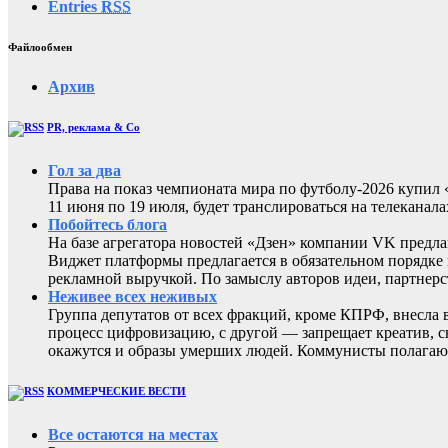
Entries
RSS
Файлообмен
Архив
PR, реклама & Co
Гол за два
Права на показ чемпионата мира по футболу-2026 купи
11 июня по 19 июля, будет транслироваться на телеканал
Побойтесь блога
На базе агрегатора новостей «Дзен» компании VK предла
Виджет платформы предлагается в обязательном порядке 
рекламной выручкой. По замыслу авторов идеи, партнер
Неживее всех неживых
Группа депутатов от всех фракций, кроме КПРФ, внесла 
процесс цифровизацию, с другой — запрещает креатив, 
окажутся и образы умерших людей. Коммунисты полагают
КОММЕРЧЕСКИЕ ВЕСТИ
Все остаются на местах