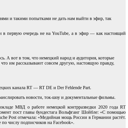
иями и такими попытками не дать нам выйти в эфир, так
ки в первую очередь не на YouTube, а в эфир — как настоящий
сь. А вот в том, что немецкий народ и аудитория, которые
что им рассказывают совсем другую, настоящую правду,
ецких канала RT — RT DE и Der Fehlende Part.
ранслировать новости, ток-шоу и документальные фильмы.
окладе МВД о работе немецкой контрразведки 2020 года RT
момент пост главы бундестага Вольфганг Шойбле: «С помощью
che Post отмечала: «Медийная мощь России в Германии растёт.
 по числу подписчиков на Facebook».