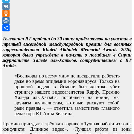
Telegram
VK
Odnoklassniki
Mail.Ru
Отправить
Телеканал RT продлил до 30 июня приём заявок на участие в
третьей ежегодной международной премии для военных
корреспондентов Khaled Alkhateb Memorial Awards 2020,
которая была учреждена в память о погибшем в Сирии
журналисте Халеде аль-Хатыбе, сотрудничавшем с RT
Arabic.
«Военкоры по всему миру не прекратили работать
даже во время эпидемии коронавируса. Только на
прошлой неделе в Йемене был жестоко убит
стрингер нашего видеоагентства Ruptly. Премию
Халеда аль-Хатыба, погибшего на войне, мы
вручаем журналистам, которые рискуют собой
ради правды», — отметила заместитель главного
редактора RT Анна Белкина.
Премию присудят в трёх категориях: «Лучшая работа из зоны
конфликта: Длинное видео», «Лучшая работа из зоны