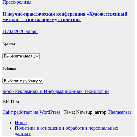
Пресс-релизы
II научно-практическая конференция «Художественный
металл — сквозь призму столетий»
16/02/2026
admin
Архивы
Архивы
Рубрики
Рубрики
Бюро Рекламных и Информационных Технологий
BRIIT.su
Сайт работает на WordPress
|
Тема: Newsup, автор
Themeansar
Home
Политика в отношении обработки персональных
данных