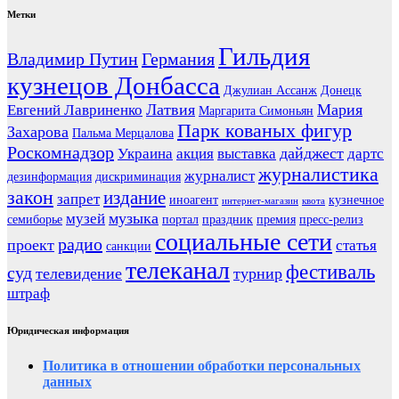
Метки
Гильдия
Владимир Путин
Германия
кузнецов Донбасса
Джулиан Ассанж
Донецк
Латвия
Мария
Евгений Лавриненко
Маргарита Симоньян
Парк кованых фигур
Захарова
Пальма Мерцалова
Роскомнадзор
дайджест
Украина
акция
выставка
дартс
журналистика
журналист
дезинформация
дискриминация
закон
издание
запрет
иноагент
кузнечное
интернет-магазин
квота
музыка
музей
семиборье
портал
праздник
премия
пресс-релиз
социальные сети
радио
проект
статья
санкции
телеканал
фестиваль
суд
телевидение
турнир
штраф
Юридическая информация
Политика в отношении обработки персональных
данных