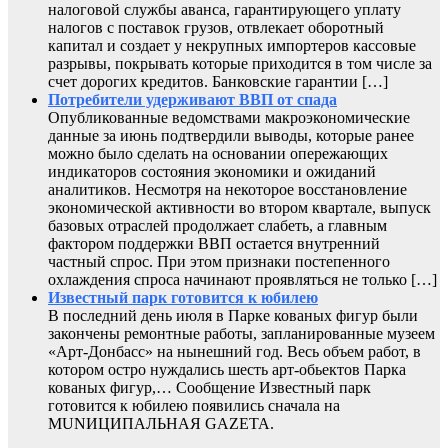
налоговой службы аванса, гарантирующего уплату
налогов с поставок грузов, отвлекает оборотный
капитал и создает у некрупных импортеров кассовые
разрывы, покрывать которые приходится в том числе за
счет дорогих кредитов. Банковские гарантии […]
Потребители удерживают ВВП от спада
Опубликованные ведомствами макроэкономические
данные за июнь подтвердили выводы, которые ранее
можно было сделать на основании опережающих
индикаторов состояния экономики и ожиданий
аналитиков. Несмотря на некоторое восстановление
экономической активности во втором квартале, выпуск
базовых отраслей продолжает слабеть, а главным
фактором поддержки ВВП остается внутренний
частный спрос. При этом признаки постепенного
охлаждения спроса начинают проявляться не только […]
Известный парк готовится к юбилею
В последний день июля в Парке кованых фигур были
закончены ремонтные работы, запланированные музеем
«Арт-Донбасс» на нынешний год. Весь объем работ, в
котором остро нуждались шесть арт-обьектов Парка
кованых фигур,… Сообщение Известный парк
готовится к юбилею появились сначала на
MUNИЦИПАЛЬНАЯ GAZЕТА.