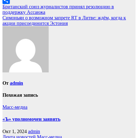
Mail.Ru
Навигация
Британский союз журналистов принял резолюцию в
Отправить
поддержку Ассанжа
по
Симоньян о возможном запрете RT в Литве: ждём, когда к
записям
акции присоединится Эстония
От
admin
Похожая запись
Масс-медиа
«Ъ» уполномочен заявить
Окт 1, 2024
admin
Лента новостей
Масс-медиа