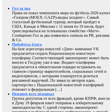
Гол за два
Права на показ чемпионата мира по футболу-2026 купил
«Газпром (MOEX: GAZP)-медиа холдинг». Самый
статусный футбольный турнир, который пройдет в
США, Канаде и Мексике с 11 июня по 19 июля, будет
транслироваться на телеканалах семейства «Матч».
Сообщение Гол за два появились сначала на PR, реклама
& Co.
Побойтесь блога
На базе агрегатора новостей «Дзен» компании VK
предлагается создать Национальную новостную
платформу. Соответствующий законопроект может быть
внесен в Госдуму уже в мае. Виджет платформы
предлагается в обязательном порядке встраивать на
главную страницу маркетплейсов, социальных сетей и
видеосервисов, с которыми планируется делиться
рекламной выручкой. По замыслу авторов идеи,
партнерство с Национальной новостной платформой
поможет и федеральным […]
Неживее всех неживых
Группа депутатов от всех фракций, кроме КПРФ, внесла
в Думу 19 февраля пакет поправок к избирательному
законодательству. С одной стороны, законопроект
внедряет в выборный процесс цифровизацию, с другой