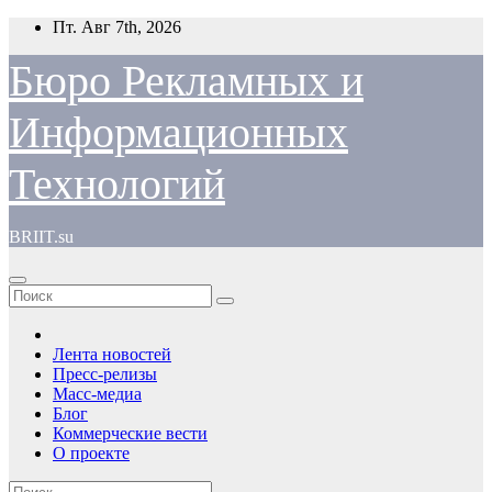
Перейти
Пт. Авг 7th, 2026
к
содержимому
Бюро Рекламных и
Информационных
Технологий
BRIIT.su
Лента новостей
Пресс-релизы
Масс-медиа
Блог
Коммерческие вести
О проекте