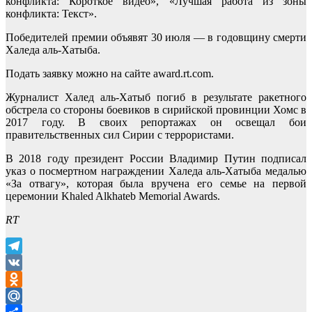
конфликта: Короткое видео», «Лучшая работа из зоны
конфликта: Текст».
Победителей премии объявят 30 июля — в годовщину смерти
Халеда аль-Хатыба.
Подать заявку можно на сайте award.rt.com.
Журналист Халед аль-Хатыб погиб в результате ракетного
обстрела со стороны боевиков в сирийской провинции Хомс в
2017 году. В своих репортажах он освещал бои
правительственных сил Сирии с террористами.
В 2018 году президент России Владимир Путин подписал
указ о посмертном награждении Халеда аль-Хатыба медалью
«За отвагу», которая была вручена его семье на первой
церемонии Khaled Alkhateb Memorial Awards.
RT
Telegram
VK
Odnoklassniki