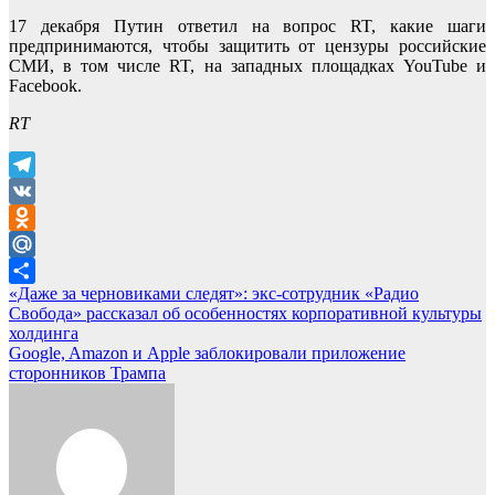
17 декабря Путин ответил на вопрос RT, какие шаги
предпринимаются, чтобы защитить от цензуры российские
СМИ, в том числе RT, на западных площадках YouTube и
Facebook.
RT
Telegram
VK
Odnoklassniki
Mail.Ru
Навигация
«Даже за черновиками следят»: экс-сотрудник «Радио
Отправить
Свобода» рассказал об особенностях корпоративной культуры
по
холдинга
записям
Google, Amazon и Apple заблокировали приложение
сторонников Трампа