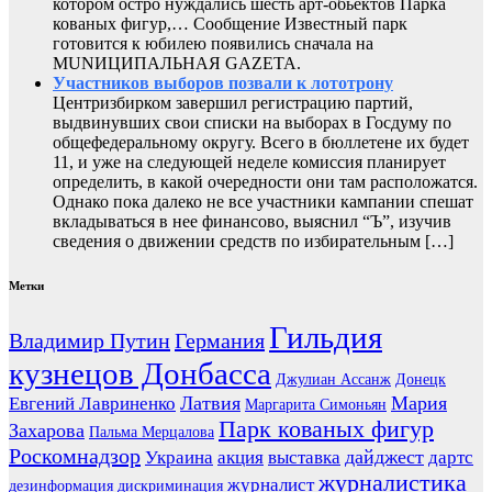
котором остро нуждались шесть арт-обьектов Парка
кованых фигур,… Сообщение Известный парк
готовится к юбилею появились сначала на
MUNИЦИПАЛЬНАЯ GAZЕТА.
Участников выборов позвали к лототрону
Центризбирком завершил регистрацию партий,
выдвинувших свои списки на выборах в Госдуму по
общефедеральному округу. Всего в бюллетене их будет
11, и уже на следующей неделе комиссия планирует
определить, в какой очередности они там расположатся.
Однако пока далеко не все участники кампании спешат
вкладываться в нее финансово, выяснил “Ъ”, изучив
сведения о движении средств по избирательным […]
Метки
Гильдия
Владимир Путин
Германия
кузнецов Донбасса
Джулиан Ассанж
Донецк
Латвия
Мария
Евгений Лавриненко
Маргарита Симоньян
Парк кованых фигур
Захарова
Пальма Мерцалова
Роскомнадзор
дайджест
Украина
акция
выставка
дартс
журналистика
журналист
дезинформация
дискриминация