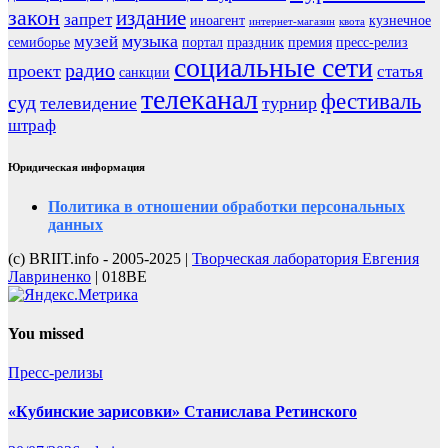
закон
издание
запрет
иноагент
кузнечное
интернет-магазин
квота
музыка
музей
семиборье
портал
праздник
премия
пресс-релиз
социальные сети
радио
проект
статья
санкции
телеканал
фестиваль
суд
телевидение
турнир
штраф
Юридическая информация
Политика в отношении обработки персональных
данных
(с) BRIIT.info - 2005-2025 |
Творческая лаборатория Евгения
Лавриненко
| 018BE
You missed
Пресс-релизы
«Кубинские зарисовки» Станислава Ретинского