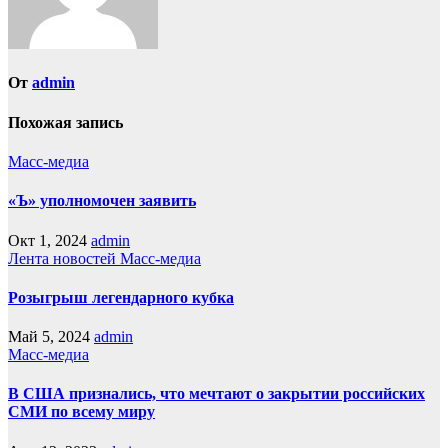
От
admin
Похожая запись
Масс-медиа
«Ъ» уполномочен заявить
Окт 1, 2024
admin
Лента новостей
Масс-медиа
Розыгрыш легендарного кубка
Май 5, 2024
admin
Масс-медиа
В США признались, что мечтают о закрытии российских
СМИ по всему миру