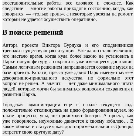
восстановительные работы все сложнее и сложнее. Как
следствие — многие работы приходят к состоянию, когда, как
говорится, — «только тронь», а некоторые увезены на ремонт,
который не удается осуществить оперативно.
В поиске решений
Автора проекта Виктора Бурдука и его сподвижников
тревожит существующая ситуация. Уже давно стало очевидно,
что настало время, когда куда более важно не установить в
Парке новую фигуру, а сохранить уже имеющееся достояние.
Самым логичным решением напрашивается создание музея на
базе проекта. Кстати, пресса уже давно Парк именует музеем
декоративно-прикладного искусства, но формально этот
вопрос не решен. А значит — нет даже минимального штата
людей, которые могли бы заниматься вопросами сохранения и
развития Парка.
Городская администрация еще в начале текущего года
положительно откликнулась на идею формирования музея, но
такие процессы, увы, не происходят быстро. А проект, как
уже говорилось, неумолимо движется к своему юбилею… В
каком облике и статусе яркая достопримечательность Донецка
встретит свою круглую дату?