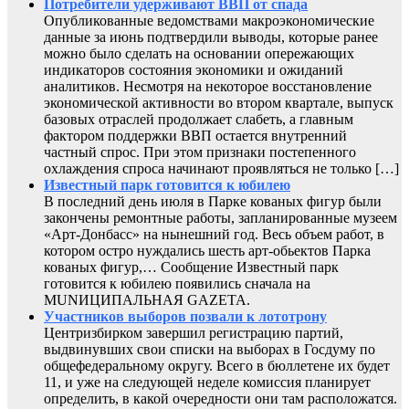
Потребители удерживают ВВП от спада
Опубликованные ведомствами макроэкономические
данные за июнь подтвердили выводы, которые ранее
можно было сделать на основании опережающих
индикаторов состояния экономики и ожиданий
аналитиков. Несмотря на некоторое восстановление
экономической активности во втором квартале, выпуск
базовых отраслей продолжает слабеть, а главным
фактором поддержки ВВП остается внутренний
частный спрос. При этом признаки постепенного
охлаждения спроса начинают проявляться не только […]
Известный парк готовится к юбилею
В последний день июля в Парке кованых фигур были
закончены ремонтные работы, запланированные музеем
«Арт-Донбасс» на нынешний год. Весь объем работ, в
котором остро нуждались шесть арт-обьектов Парка
кованых фигур,… Сообщение Известный парк
готовится к юбилею появились сначала на
MUNИЦИПАЛЬНАЯ GAZЕТА.
Участников выборов позвали к лототрону
Центризбирком завершил регистрацию партий,
выдвинувших свои списки на выборах в Госдуму по
общефедеральному округу. Всего в бюллетене их будет
11, и уже на следующей неделе комиссия планирует
определить, в какой очередности они там расположатся.