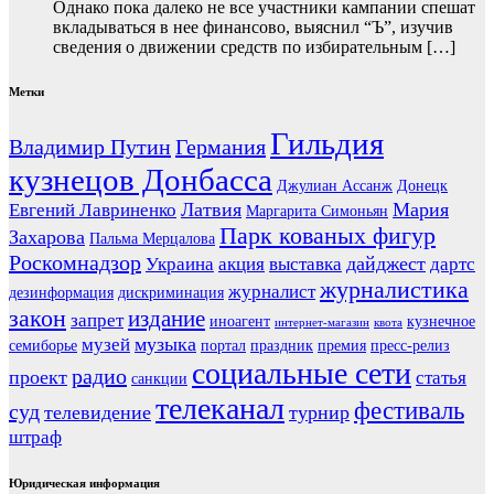
Однако пока далеко не все участники кампании спешат
вкладываться в нее финансово, выяснил “Ъ”, изучив
сведения о движении средств по избирательным […]
Метки
Гильдия
Владимир Путин
Германия
кузнецов Донбасса
Джулиан Ассанж
Донецк
Латвия
Мария
Евгений Лавриненко
Маргарита Симоньян
Парк кованых фигур
Захарова
Пальма Мерцалова
Роскомнадзор
дайджест
Украина
акция
выставка
дартс
журналистика
журналист
дезинформация
дискриминация
закон
издание
запрет
иноагент
кузнечное
интернет-магазин
квота
музыка
музей
семиборье
портал
праздник
премия
пресс-релиз
социальные сети
радио
проект
статья
санкции
телеканал
фестиваль
суд
телевидение
турнир
штраф
Юридическая информация