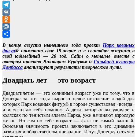
Telegram
VK
Odnoklassniki
Mail.Ru
Отправить
В конце августа нынешнего года проект
Парк кованых
фигур
® отметит свое 19-летие и с сентября вступит в
свой юбилейный — 20 год. Сайт о металле вместе с
автором проекта Виктором Бурдуком и
Гильдией кузнецов
Донбасса
анализируют результаты творческого пути.
Двадцать лет — это возраст
Двадцатилетие — это солидный возраст уже по тому, что в
Донецке за эти годы выросло целое поколение людей для
которых Парк кованых фигур® в городе существовал «всегда»
или «сколько себя помню». А дети, которых выгуливали в
колясках по тенистым аллеям Парка, уже начинают взрослую
жизнь. Но сам по себе возраст — факт не самый важный.
Основная значимость проекта заключается в его динамике
развития и общественном признании. И тут Донецку есть чем