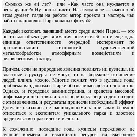
«Сколько же ей лет?» или «Как часто она нуждается в
реставрации?» Ну, почти никто. На самом деле — именно об
этом думает, глядя на работы автор проекта и мастера, чьи
работы наполняют Парк кованых фигур®.
Каждый экспонат, занявший место среди аллей Парка, — это
не только объект для внимания посетителей, но и еще одна
единица ответственности, очередной эксперимент по
противостоянию технологий художественной
металлообработки атмосферным воздействиям и
человеческому фактору.
Причем, если на природные явления повлиять ни кузнецы, ни
властные структуры не могут, то на бережное отношение
людей влиять можно. Многие помнят, что в нулевые годы
проблема вандализма в Парке обозначилась достаточно остро.
Однако, и городская администрация, и средства массовой
информации не оставили в тот период кузнецов один на один
с этим явлением, и результаты принесли необходимый эффект.
Дончане оказались не равнодушными к призывам бережно
относиться к экспонатам уникального парка и злостное
вредительство практически исчезло.
К сожалению, последние годы кузнецы переживают не
лучшие времена и изыскивать ресурсы на ежегодные