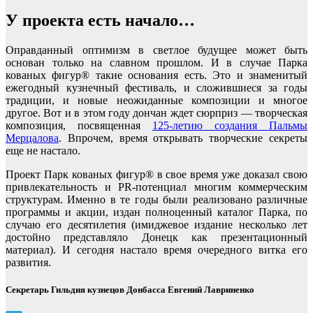
У проекта есть начало…
Оправданный оптимизм в светлое будущее может быть
основан только на славном прошлом. И в случае Парка
кованых фигур® такие основания есть. Это и знаменитый
ежегодный кузнечный фестиваль, и сложившиеся за годы
традиции, и новые неожиданные композиции и многое
другое. Вот и в этом году дончан ждет сюрприз — творческая
композиция, посвященная
125-летию создания Пальмы
Мерцалова
. Впрочем, время открывать творческие секреты
еще не настало.
Проект Парк кованых фигур® в свое время уже доказал свою
привлекательность и PR-потенциал многим коммерческим
структурам. Именно в те годы были реализовано различные
программы и акции, издан полноценный каталог Парка, по
случаю его десятилетия (имиджевое издание несколько лет
достойно представляло Донецк как презентационный
материал). И сегодня настало время очередного витка его
развития.
Секретарь Гильдия кузнецов Донбасса Евгений Лавриненко