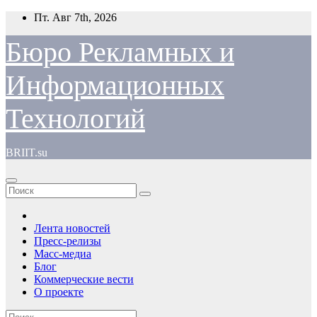
Перейти
Пт. Авг 7th, 2026
к
содержимому
Бюро Рекламных и
Информационных
Технологий
BRIIT.su
Лента новостей
Пресс-релизы
Масс-медиа
Блог
Коммерческие вести
О проекте