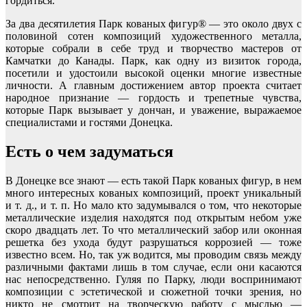
гордиться.
За два десятилетия Парк кованых фигур® — это около двух с
половиной сотен композиций художественного металла,
которые собрали в себе труд и творчество мастеров от
Камчатки до Канады. Парк, как одну из визиток города,
посетили и удостоили высокой оценки многие известные
личности. А главным достижением автор проекта считает
народное признание — гордость и трепетные чувства,
которые Парк вызывает у дончан, и уважение, выражаемое
специалистами и гостями Донецка.
Есть о чем задуматься
В Донецке все знают — есть такой Парк кованых фигур, в нем
много интересных кованых композиций, проект уникальный
и т. д., и т. п. Но мало кто задумывался о том, что некоторые
металлические изделия находятся под открытым небом уже
скоро двадцать лет. То что металлический забор или оконная
решетка без ухода будут разрушаться коррозией — тоже
известно всем. Но, так уж водится, мы проводим связь между
различными фактами лишь в том случае, если они касаются
нас непосредственно. Гуляя по Парку, люди воспринимают
композиции с эстетической и сюжетной точки зрения, но
никто не смотрит на творческую работу с мыслью —