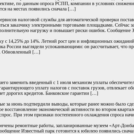
пективе, по данным опроса РСПП, компании в условиях снижени
ся на местах появились сначала […]
сервисов налоговой службы для автоматической проверки постав
аваться заказчику электронными торговыми площадками. Сейчас 
 дополнительную нагрузку и повышает риски ошибок. Сообщение
вку с 14,25% до 14%. Летний рост цен и инфляционных ожидан
ка России выглядели успокаивающими: он рассчитывает, что пр
. Обновленный […]
его заменить введенный с 1 июля механизм уплаты обеспечите
 гарантирующего уплату налогов с поставок грузов, отвлекает о
чет дорогих кредитов. Банковские гарантии […]
е за июнь подтвердили выводы, которые ранее можно было сде
е восстановление экономической активности во втором квартале
прос. При этом признаки постепенного охлаждения спроса начи
ончены ремонтные работы, запланированные музеем «Арт-Донбасс
… Сообщение Известный парк готовится к юбилею появились