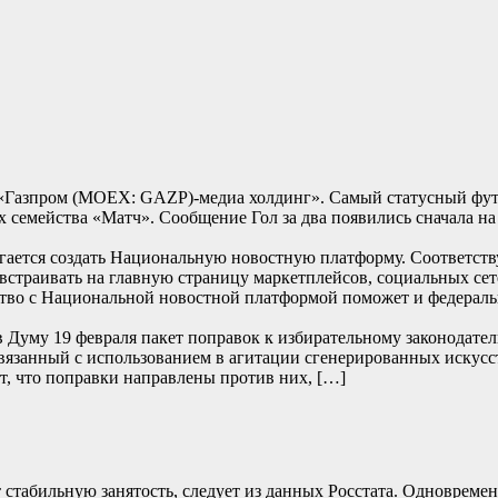
л «Газпром (MOEX: GAZP)-медиа холдинг». Самый статусный фу
ах семейства «Матч». Сообщение Гол за два появились сначала на
гается создать Национальную новостную платформу. Соответств
встраивать на главную страницу маркетплейсов, социальных сет
ство с Национальной новостной платформой поможет и федерал
в Думу 19 февраля пакет поправок к избирательному законодател
связанный с использованием в агитации сгенерированных искус
, что поправки направлены против них, […]
 стабильную занятость, следует из данных Росстата. Одновреме