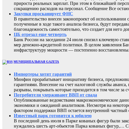
прироста реальных зарплат. При этом в ближайшей перс
сокращению расходов на персонал. Сообщение Все остают
Закупки просканирует ФНС
В правительство внесен законопроект об использовании 
полученные в ходе такого анализа бизнеса, будут перед
благонадежность самостоятельно, что создает для него
ЦБ отрезал еще четверть
Банк России на заседании 24 июля снизил ключевую ста
мер денежно-кредитной политики. В целом заявления Бан
инфраструктуру мощности — постепенно восстановлены
MUNИЦИПАЛЬНАЯ GAZЕТА
Импортеры хотят гарантий
Минфин прорабатывает инициативу бизнеса, предложивш
гарантиями. Внесение на счет налоговой службы аванса,
разрывы, покрывать которые приходится в том числе за с
Потребители удерживают ВВП от спада
Опубликованные ведомствами макроэкономические данны
экономики и ожиданий аналитиков. Несмотря на некоторо
фактором поддержки ВВП остается внутренний частный с
Известный парк готовится к юбилею
В последний день июля в Парке кованых фигур были зак
нуждались шесть арт-обьектов Парка кованых фигур,