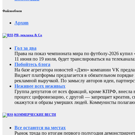
Файлообмен
Архив
PR, реклама & Co
Гол за два
Права на показ чемпионата мира по футболу-2026 купи
11 июня по 19 июля, будет транслироваться на телеканал
Побойтесь блога
На базе агрегатора новостей «Дзен» компании VK предла
Виджет платформы предлагается в обязательном порядке 
рекламной выручкой. По замыслу авторов идеи, партнер
Неживее всех неживых
Группа депутатов от всех фракций, кроме КПРФ, внесла 
процесс цифровизацию, с другой — запрещает креатив, 
окажутся и образы умерших людей. Коммунисты полагают
КОММЕРЧЕСКИЕ ВЕСТИ
Все остаются на местах
Рынок труда по итогам первого полугодия демонстрирует