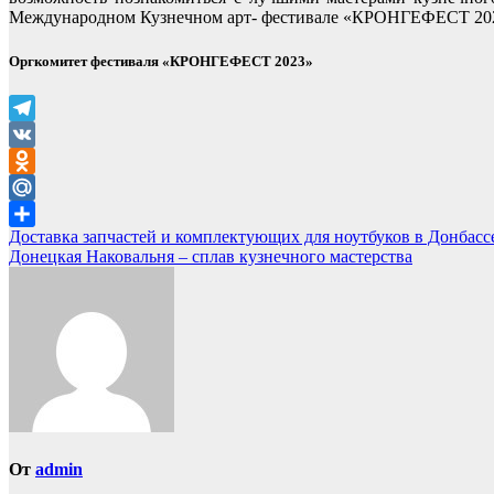
Международном Кузнечном арт- фестивале «КРОНГЕФЕСТ 20
Оргкомитет фестиваля «КРОНГЕФЕСТ 2023»
Telegram
VK
Odnoklassniki
Mail.Ru
Навигация
Доставка запчастей и комплектующих для ноутбуков в Донбасс
Отправить
Донецкая Наковальня – cплав кузнечного мастерства
по
записям
От
admin