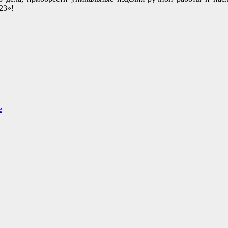
23»!
е