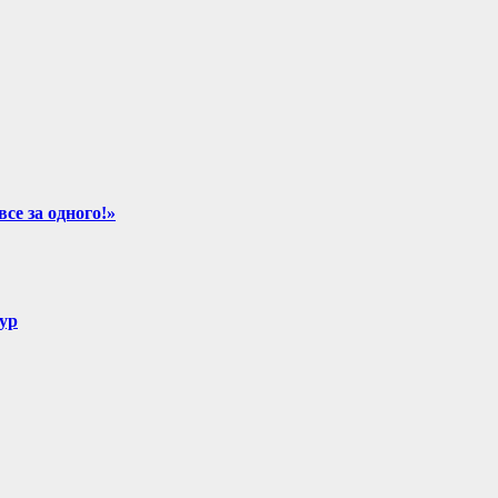
се за одного!»
ур