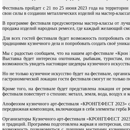
Фестиваль пройдет с 21 по 25 июня 2023 года на территории
свои силы в создании металлических изделий на мастер-класса
В программе фестиваля предусмотрены мастер-классы от лучш
продажа изделий народных ремесел, где каждый желающий смож
Для всех гостей фестиваля будет возможность попробовать с
традициями кузнечного дела и попробовать создать своё уника
Мы с радостью сообщаем, что на нашем арт-фестивале «Крон 
Выставка будет интересна охотникам, рыбакам, туристам, 
возможность увидеть настоящие шедевры кузнечного искусства
Но не только кузнечное искусство будет на фестивале, органи
гастрономической локации гости фестиваля смогут не только п
Кроме того, на фестивале будет представлена локация от р
фестиваля повествует о стихиях: металл, земля, вода, воздух и
Апофеозом кузнечного арт-фестиваля «КРОНГЕФЕСТ 2023» с
передвижная композиция, включающая в себя элементы герба
Организаторы Кузнечного арт-фестиваля «КРОНГЕФЕСТ 2023» 
и традиций. Программа подготовлена жаркая и интересная, спо
возможность познакомиться с лучшими мастерами кузнечного