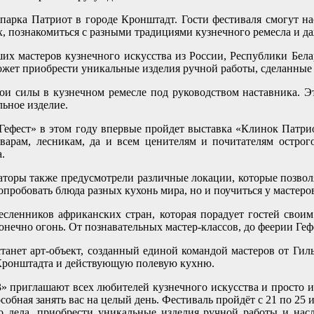
 парка Патриот в городе Кронштадт. Гости фестиваля смогут 
х, познакомиться с разными традициями кузнечного ремесла и да
их мастеров кузнечного искусства из России, Республики Белар
ет приобрести уникальные изделия ручной работы, сделанные м
вои силы в кузнечном ремесле под руководством наставника. 
льное изделие.
Гефест» в этом году впервые пройдет выставка «Клинок Патри
поварам, лесникам, да и всем ценителям и почитателям остро
.
заторы также предусмотрели различные локации, которые позвол
опробовать блюда разных кухонь мира, но и поучиться у мастеро
емесленников африканских стран, которая порадует гостей сво
 конечно огонь. От познавательных мастер-классов, до феерии Геф
танет арт-объект, созданный единой командой мастеров от 
 Кронштадта и действующую полевую кухню.
приглашают всех любителей кузнечного искусства и просто и
собная занять вас на целый день. Фестиваль пройдёт с 21 по 25 
 дела, приобрести уникальные изделия ручной работы и насл