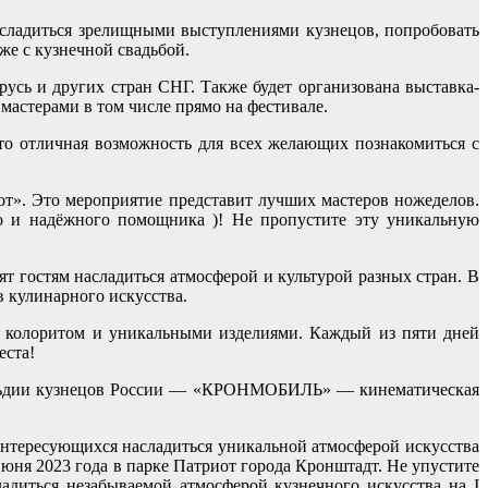
насладиться зрелищными выступлениями кузнецов, попробовать
же с кузнечной свадьбой.
усь и других стран СНГ. Также будет организована выставка-
астерами в том числе прямо на фестивале.
Это отличная возможность для всех желающих познакомиться с
от». Это мероприятие представит лучших мастеров ножеделов.
го и надёжного помощника )! Не пропустите эту уникальную
ят гостям насладиться атмосферой и культурой разных стран. В
в кулинарного искусства.
им колоритом и уникальными изделиями. Каждый из пяти дней
еста!
Гильдии кузнецов России — «КРОНМОБИЛЬ» — кинематическая
нтересующихся насладиться уникальной атмосферой искусства
июня 2023 года в парке Патриот города Кронштадт. Не упустите
адиться незабываемой атмосферой кузнечного искусства на I