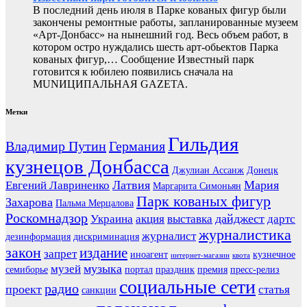
В последний день июля в Парке кованых фигур были
закончены ремонтные работы, запланированные музеем
«Арт-Донбасс» на нынешний год. Весь объем работ, в
котором остро нуждались шесть арт-обьектов Парка
кованых фигур,… Сообщение Известный парк
готовится к юбилею появились сначала на
MUNИЦИПАЛЬНАЯ GAZЕТА.
Метки
Гильдия
Владимир Путин
Германия
кузнецов Донбасса
Джулиан Ассанж
Донецк
Латвия
Мария
Евгений Лавриненко
Маргарита Симоньян
Парк кованых фигур
Захарова
Пальма Мерцалова
Роскомнадзор
дайджест
Украина
акция
выставка
дартс
журналистика
журналист
дезинформация
дискриминация
закон
издание
запрет
иноагент
кузнечное
интернет-магазин
квота
музыка
музей
семиборье
портал
праздник
премия
пресс-релиз
социальные сети
радио
проект
статья
санкции