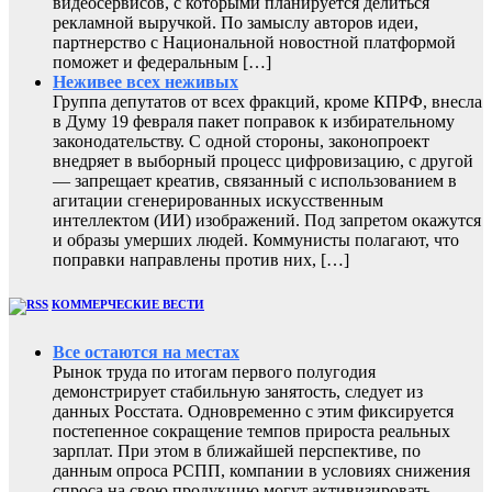
видеосервисов, с которыми планируется делиться
рекламной выручкой. По замыслу авторов идеи,
партнерство с Национальной новостной платформой
поможет и федеральным […]
Неживее всех неживых
Группа депутатов от всех фракций, кроме КПРФ, внесла
в Думу 19 февраля пакет поправок к избирательному
законодательству. С одной стороны, законопроект
внедряет в выборный процесс цифровизацию, с другой
— запрещает креатив, связанный с использованием в
агитации сгенерированных искусственным
интеллектом (ИИ) изображений. Под запретом окажутся
и образы умерших людей. Коммунисты полагают, что
поправки направлены против них, […]
КОММЕРЧЕСКИЕ ВЕСТИ
Все остаются на местах
Рынок труда по итогам первого полугодия
демонстрирует стабильную занятость, следует из
данных Росстата. Одновременно с этим фиксируется
постепенное сокращение темпов прироста реальных
зарплат. При этом в ближайшей перспективе, по
данным опроса РСПП, компании в условиях снижения
спроса на свою продукцию могут активизировать