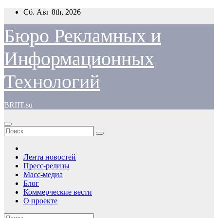
Перейти
Сб. Авг 8th, 2026
к
содержимому
Бюро Рекламных и
Информационных
Технологий
BRIIT.su
Лента новостей
Пресс-релизы
Масс-медиа
Блог
Коммерческие вести
О проекте