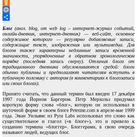
VK
Odnoklassniki
Mail.Ru
Отправить
Блог
(англ. blog, от web log – интернет-журнал событий,
онлайн-дневник, интернет-дневник) — веб-сайт, основное
содержимое которого — регулярно добавляемые записи,
содержащие текст, изображения или мультимедиа. Для
блогов также характерны недлинные записи вре́менной
значимости, упорядоченные в обратном хронологическом
порядке (последняя запись сверху). Отличия блога от
традиционного дневника обусловливаются средой: блоги
обычно публичны и предполагают читателям вступить в
публичную полемику с автором (в комментариях к блогозаписи
или своих блогах).
Принято считать, что данный термин был введен 17 декабря
1997 года Йорном Баргером. Петр Мерхольз придумал
короткую форму слова «блог», которую он использовал в
шуточной форме в своем блоге Peterme.com в апреле-мае 1999
года. Эван Уильямс из Pyra Labs использовал это слово как
существительное и глагол («в блоге»), это и привело к
созданию термина «блоггер». Блоггерами, в свою очередь
называют людей, ведущих блог.