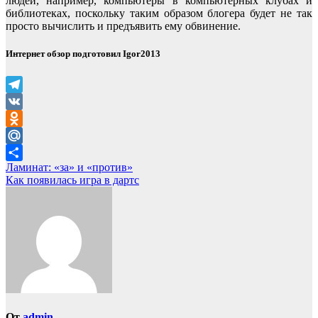
людей, например, компьютеры в компьютерных клубах и
библиотеках, поскольку таким образом блогера будет не так
просто вычислить и предъявить ему обвинение.
Интернет обзор подготовил Igor2013
Telegram
VK
Odnoklassniki
Mail.Ru
Навигация
Ламинат: «за» и «против»
Отправить
Как появилась игра в дартс
по
записям
От
admin