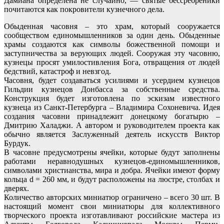
Дамиана определена не случайно, — святые бессребреники
почитаются как покровители кузнечного дела.
Обыденная часовня – это храм, который сооружается
сообществом единомышленников за один день. Обыденные
храмы создаются как символы божественной помощи и
заступничества за верующих людей. Сооружая эту часовню,
кузнецы просят умилостивления Бога, отвращения от людей
бедствий, катастроф и невзгод.
Часовня, будет создаваться усилиями и усердием кузнецов
Гильдии кузнецов Донбасса за собственные средства.
Конструкция будет изготовлена по эскизам известного
кузнеца из Санкт-Петербурга – Владимира Сохоневича. Идея
создания часовни принадлежит донецкому богатырю –
Дмитрию Халаджи. А автором и руководителем проекта как
обычно является Заслуженный деятель искусств Виктор
Бурдук.
В часовне предусмотрены ячейки, которые будут заполнены
работами неравнодушных кузнецов-единомышленников,
символами христианства, мира и добра. Ячейки имеют форму
кольца d = 260 мм, и будут расположены на люстре, столбах и
дверях.
Количество авторских миниатюр ограничено – всего 30 шт. В
настоящий момент свои миниатюры для коллективного
творческого проекта изготавливают российские мастера из