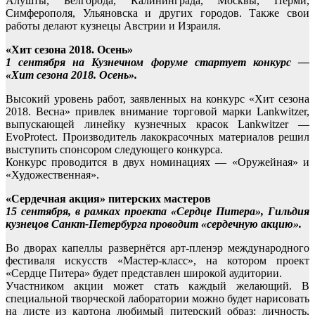
Алушты, Белгорода, Калининграда, Москвы, Перми,
Симферополя, Ульяновска и других городов. Также свои
работы делают кузнецы Австрии и Израиля.
«Хит сезона 2018. Осень»
1 сентября на Кузнечном форуме стартует конкурс —
«Хит сезона 2018. Осень».
Высокий уровень работ, заявленных на конкурс «Хит сезона
2018. Весна» привлек внимание торговой марки Lankwitzer,
выпускающей линейку кузнечных красок Lankwitzer —
EvoProtect. Производитель лакокрасочных материалов решил
выступить спонсором следующего конкурса.
Конкурс проводится в двух номинациях — «Оружейная» и
«Художественная».
«Сердечная акция» питерских мастеров
15 сентября, в рамках проекта «Сердце Питера», Гильдия
кузнецов Санкт-Петербурга проводит «сердечную акцию».
Во дворах капеллы развернётся арт-пленэр международного
фестиваля искусств «Мастер-класс», на котором проект
«Сердце Питера» будет представлен широкой аудитории.
Участником акции может стать каждый желающий. В
специальной творческой лаборатории можно будет нарисовать
на листе из картона любимый питерский образ: личность,