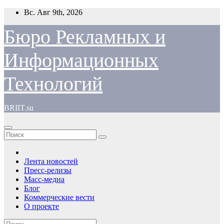
Перейти
Вс. Авг 9th, 2026
к
содержимому
Бюро Рекламных и
Информационных
Технологий
BRIIT.su
Лента новостей
Пресс-релизы
Масс-медиа
Блог
Коммерческие вести
О проекте