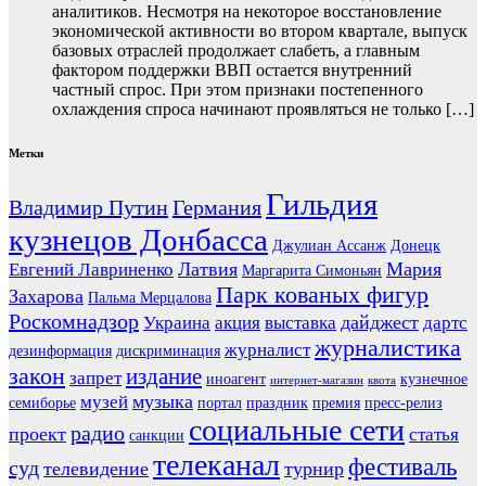
аналитиков. Несмотря на некоторое восстановление
экономической активности во втором квартале, выпуск
базовых отраслей продолжает слабеть, а главным
фактором поддержки ВВП остается внутренний
частный спрос. При этом признаки постепенного
охлаждения спроса начинают проявляться не только […]
Метки
Гильдия
Владимир Путин
Германия
кузнецов Донбасса
Джулиан Ассанж
Донецк
Латвия
Мария
Евгений Лавриненко
Маргарита Симоньян
Парк кованых фигур
Захарова
Пальма Мерцалова
Роскомнадзор
дайджест
Украина
акция
выставка
дартс
журналистика
журналист
дезинформация
дискриминация
закон
издание
запрет
иноагент
кузнечное
интернет-магазин
квота
музыка
музей
семиборье
портал
праздник
премия
пресс-релиз
социальные сети
радио
проект
статья
санкции
телеканал
фестиваль
суд
телевидение
турнир