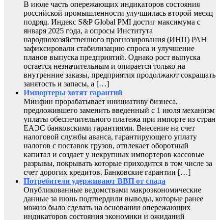
В июле часть опережающих индикаторов состояния
российской промышленности улучшилась второй месяц
подряд. Индекс S&P Global PMI достиг максимума с
января 2025 года, а опросы Института
народнохозяйственного прогнозирования (ИНП) РАН
зафиксировали стабилизацию спроса и улучшение
планов выпуска предприятий. Однако рост выпуска
остается незначительным и опирается только на
внутренние заказы, предприятия продолжают сокращать
занятость и запасы, а […]
Импортеры хотят гарантий
Минфин прорабатывает инициативу бизнеса,
предложившего заменить введенный с 1 июля механизм
уплаты обеспечительного платежа при импорте из стран
ЕАЭС банковскими гарантиями. Внесение на счет
налоговой службы аванса, гарантирующего уплату
налогов с поставок грузов, отвлекает оборотный
капитал и создает у некрупных импортеров кассовые
разрывы, покрывать которые приходится в том числе за
счет дорогих кредитов. Банковские гарантии […]
Потребители удерживают ВВП от спада
Опубликованные ведомствами макроэкономические
данные за июнь подтвердили выводы, которые ранее
можно было сделать на основании опережающих
индикаторов состояния экономики и ожиданий