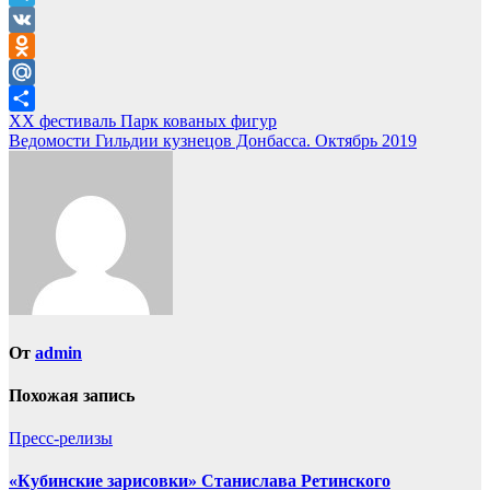
Telegram
VK
Odnoklassniki
Mail.Ru
Навигация
XX фестиваль Парк кованых фигур
Отправить
Ведомости Гильдии кузнецов Донбасса. Октябрь 2019
по
записям
От
admin
Похожая запись
Пресс-релизы
«Кубинские зарисовки» Станислава Ретинского