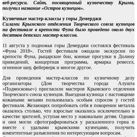
веб-ресурса. Сайт, посвященный кузнечеству Крыма,
получил название «Остров кузнецов».
Кузнечные мастер-классы у горы Демерджи
Силами Крымского отделения Творческого союза кузнецов
на фестивале в крепости Фуна было проведено около двух
десятков детских мастер-классов.
11 августа у подножья горы Демерджи состоялся фестиваль
«Фуна 2018». Гостей фестиваля ожидали экскурсии по
крепости Фуна, рыцарские бои, конные прогулки в Долину
приведений, концертная программа, ярмарка ремесел,
огненное шоу, фейерверк и многое другое.
Для проведения мастер-классов по кузнечному делу
организаторы (Дом творчества города Алушта
«Подмосковье») пригласили мастеров Крымского отделения
Творческого союза кузнецов. Выездная кузница с настоящими
кожаными мехами пользовалась особым спросом у гостей
фестиваля. Желающих попробовать себя в покорении металла
оказалось столько, что взрослые оказались исключительно в
качестве зрителей, уступая место у наковальни детям. Однако
и они могли сфотографироваться у раскаленного горна и
вместе с удалыми крымскими кузнецами, получить
компетентные разъяснения по интересующим вопросам.