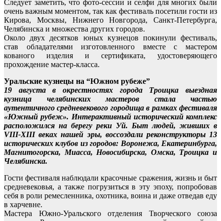
Следует заметить, что фото-сессии и селфи для многих были
очень важным моментом, так как фестиваль посетили гости из
Кирова, Москвы, Нижнего Новгорода, Санкт-Петербурга,
Челябинска и множества других городов.
Около двух десятков юных кузнецов покинули фестиваль,
став обладателями изготовленного вместе с мастером
кованого изделия и сертификата, удостоверяющего
прохождение мастер-класса.
Уральские кузнецы на “Южном рубеже”
19 августа в окрестностях города Троицка выездная
кузница челябинских мастеров стала частью
аутентичного средневекового городища в рамках фестиваля
«Южный рубеж». Интерактивный исторический комплекс
расположился на берегу реки Уй. Быт людей, живших в
VIII-XIII веках нашей эры, воссоздали реконструкторы 13
исторических клубов из городов: Воронежа, Екатеринбурга,
Магнитогорска, Миасса, Новосибирска, Омска, Троицка и
Челябинска.
Гости фестиваля наблюдали красочные сражения, жизнь и быт
средневековья, а также погрузиться в эту эпоху, попробовав
себя в роли ремесленника, охотника, воина и даже отведав еду
в харчевне.
Мастера Южно-Уральского отделения Творческого союза