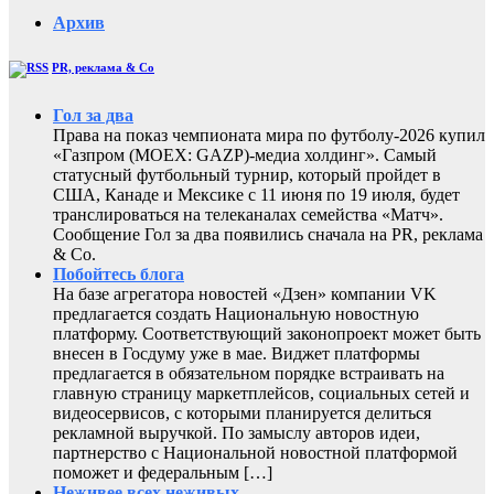
Архив
PR, реклама & Co
Гол за два
Права на показ чемпионата мира по футболу-2026 купил
«Газпром (MOEX: GAZP)-медиа холдинг». Самый
статусный футбольный турнир, который пройдет в
США, Канаде и Мексике с 11 июня по 19 июля, будет
транслироваться на телеканалах семейства «Матч».
Сообщение Гол за два появились сначала на PR, реклама
& Co.
Побойтесь блога
На базе агрегатора новостей «Дзен» компании VK
предлагается создать Национальную новостную
платформу. Соответствующий законопроект может быть
внесен в Госдуму уже в мае. Виджет платформы
предлагается в обязательном порядке встраивать на
главную страницу маркетплейсов, социальных сетей и
видеосервисов, с которыми планируется делиться
рекламной выручкой. По замыслу авторов идеи,
партнерство с Национальной новостной платформой
поможет и федеральным […]
Неживее всех неживых