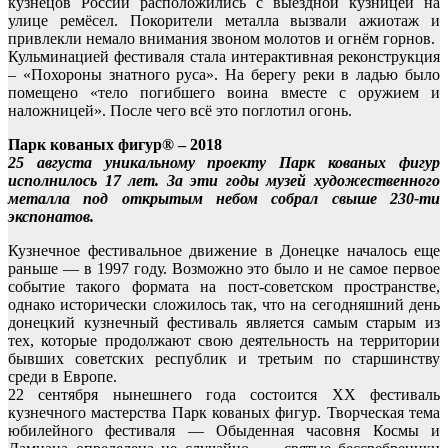
кузнецов России расположились с выездной кузницей на
улице ремёсел. Покорители металла вызвали ажиотаж и
привлекли немало внимания звоном молотов и огнём горнов.
Кульминацией фестиваля стала интерактивная реконструкция
– «Похороны знатного руса». На берегу реки в ладью было
помещено «тело погибшего воина вместе с оружием и
наложницей». После чего всё это поглотил огонь.
Парк кованых фигур® – 2018
25 августа уникальному проекту Парк кованых фигур
исполнилось 17 лет. За эти годы музей художественного
металла под открытым небом собрал свыше 230-ти
экспонатов.
Кузнечное фестивальное движение в Донецке началось еще
раньше — в 1997 году. Возможно это было и не самое первое
событие такого формата на пост-советском пространстве,
однако исторически сложилось так, что на сегодняшний день
донецкий кузнечный фестиваль является самым старым из
тех, которые продолжают свою деятельность на территории
бывших советских республик и третьим по старшинству
среди в Европе.
22 сентября нынешнего года состоится XX фестиваль
кузнечного мастерства Парк кованых фигур. Творческая тема
юбилейного фестиваля — Обыденная часовня Космы и