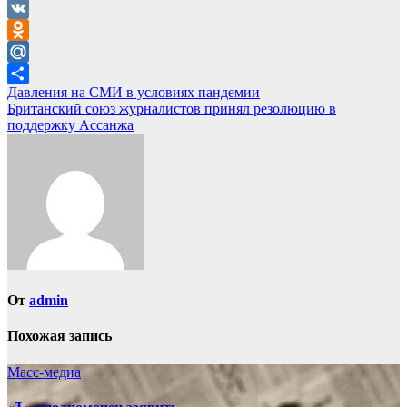
Telegram
VK
Odnoklassniki
Mail.Ru
Навигация
Давления на СМИ в условиях пандемии
Отправить
Британский союз журналистов принял резолюцию в
по
поддержку Ассанжа
записям
От
admin
Похожая запись
Масс-медиа