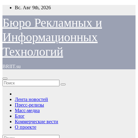
Перейти
Вс. Авг 9th, 2026
к
содержимому
Бюро Рекламных и
Информационных
Технологий
BRIIT.su
Лента новостей
Пресс-релизы
Масс-медиа
Блог
Коммерческие вести
О проекте