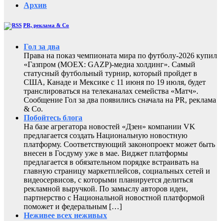
Архив
PR, реклама & Co
Гол за два
Права на показ чемпионата мира по футболу-2026 купил
«Газпром (MOEX: GAZP)-медиа холдинг». Самый
статусный футбольный турнир, который пройдет в
США, Канаде и Мексике с 11 июня по 19 июля, будет
транслироваться на телеканалах семейства «Матч».
Сообщение Гол за два появились сначала на PR, реклама
& Co.
Побойтесь блога
На базе агрегатора новостей «Дзен» компании VK
предлагается создать Национальную новостную
платформу. Соответствующий законопроект может быть
внесен в Госдуму уже в мае. Виджет платформы
предлагается в обязательном порядке встраивать на
главную страницу маркетплейсов, социальных сетей и
видеосервисов, с которыми планируется делиться
рекламной выручкой. По замыслу авторов идеи,
партнерство с Национальной новостной платформой
поможет и федеральным […]
Неживее всех неживых