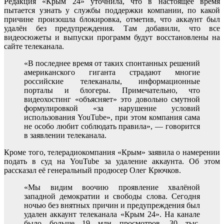
Редакция «Крым 24» уточнила, что в настоящее время
пытается узнать у службы поддержки компании, по какой
причине произошла блокировка, отметив, что аккаунт был
удалён без предупреждения. Там добавили, что все
видеосюжеты и выпуски программ будут восстановлены на
сайте телеканала.
«В последнее время от таких спонтанных решений
американского гиганта страдают многие
российские телеканалы, информационные
порталы и блогеры. Примечательно, что
видеохостинг «объясняет» это довольно смутной
формулировкой «за нарушение условий
использования YouTube», при этом компания сама
не особо любит соблюдать правила», — говорится
в заявлении телеканала.
Кроме того, телерадиокомпания «Крым» заявила о намерении
подать в суд на YouTube за удаление аккаунта. Об этом
рассказал её генеральный продюсер Олег Крючков.
«Мы видим воочию проявление хвалёной
западной демократии и свободы слова. Сегодня
ночью без внятных причин и предупреждения был
удален аккаунт телеканала «Крым 24». На канале
было больше 19 млн просмотров, 30 тыс.