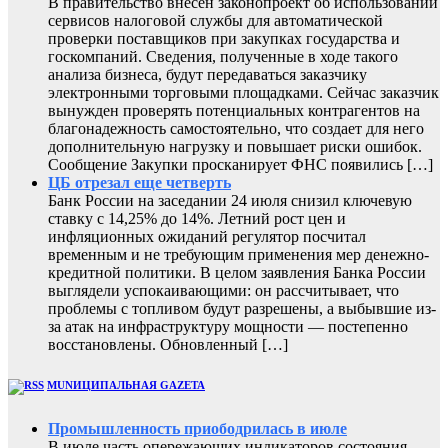
В правительство внесен законопроект об использовании
сервисов налоговой службы для автоматической
проверки поставщиков при закупках государства и
госкомпаний. Сведения, полученные в ходе такого
анализа бизнеса, будут передаваться заказчику
электронными торговыми площадками. Сейчас заказчик
вынужден проверять потенциальных контрагентов на
благонадежность самостоятельно, что создает для него
дополнительную нагрузку и повышает риски ошибок.
Сообщение Закупки просканирует ФНС появились […]
ЦБ отрезал еще четверть
Банк России на заседании 24 июля снизил ключевую
ставку с 14,25% до 14%. Летний рост цен и
инфляционных ожиданий регулятор посчитал
временным и не требующим применения мер денежно-
кредитной политики. В целом заявления Банка России
выглядели успокаивающими: он рассчитывает, что
проблемы с топливом будут разрешены, а выбывшие из-
за атак на инфраструктуру мощности — постепенно
восстановлены. Обновленный […]
MUNИЦИПАЛЬНАЯ GAZЕТА
Промышленность приободрилась в июле
В июле часть опережающих индикаторов состояния