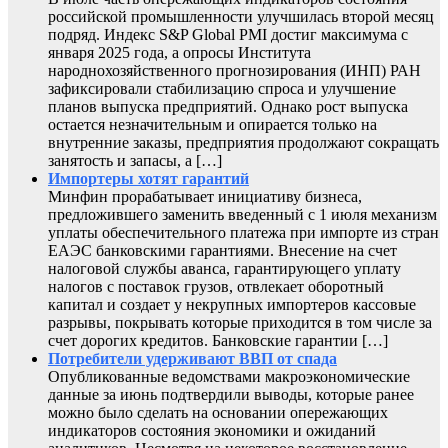
российской промышленности улучшилась второй месяц
подряд. Индекс S&P Global PMI достиг максимума с
января 2025 года, а опросы Института
народнохозяйственного прогнозирования (ИНП) РАН
зафиксировали стабилизацию спроса и улучшение
планов выпуска предприятий. Однако рост выпуска
остается незначительным и опирается только на
внутренние заказы, предприятия продолжают сокращать
занятость и запасы, а […]
Импортеры хотят гарантий
Минфин прорабатывает инициативу бизнеса,
предложившего заменить введенный с 1 июля механизм
уплаты обеспечительного платежа при импорте из стран
ЕАЭС банковскими гарантиями. Внесение на счет
налоговой службы аванса, гарантирующего уплату
налогов с поставок грузов, отвлекает оборотный
капитал и создает у некрупных импортеров кассовые
разрывы, покрывать которые приходится в том числе за
счет дорогих кредитов. Банковские гарантии […]
Потребители удерживают ВВП от спада
Опубликованные ведомствами макроэкономические
данные за июнь подтвердили выводы, которые ранее
можно было сделать на основании опережающих
индикаторов состояния экономики и ожиданий