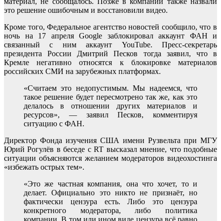
материал, не сообщалось. Позже в компании также назвали
это решение ошибочным и восстановили видео.
Кроме того, Федеральное агентство новостей сообщило, что в
ночь на 17 апреля Google заблокировал аккаунт ФАН и
связанный с ним аккаунт YouTube. Пресс-секретарь
президента России Дмитрий Песков тогда заявил, что в
Кремле негативно относятся к блокировке материалов
российских СМИ на зарубежных платформах.
«Считаем это недопустимым. Мы надеемся, что
такое решение будет пересмотрено так же, как это
делалось в отношении других материалов и
ресурсов», — заявил Песков, комментируя
ситуацию с ФАН.
Директор Фонда изучения США имени Рузвельта при МГУ
Юрий Рогулёв в беседе с RT высказал мнение, что подобные
ситуации объясняются желанием модераторов видеохостинга
«избежать острых тем».
«Это же частная компания, она что хочет, то и
делает. Официально это никто не признаёт, но
фактически цензура есть. Либо это цензура
конкретного модератора, либо политика
компании. В том или ином виде цензура всё равно