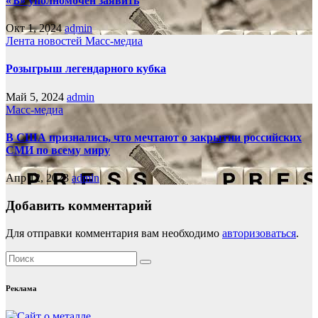
«Ъ» уполномочен заявить
Окт 1, 2024
admin
Лента новостей
Масс-медиа
Розыгрыш легендарного кубка
Май 5, 2024
admin
Масс-медиа
В США признались, что мечтают о закрытии российских
СМИ по всему миру
Апр 12, 2023
admin
Добавить комментарий
Для отправки комментария вам необходимо
авторизоваться
.
Реклама