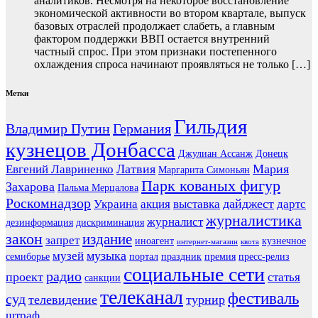
аналитиков. Несмотря на некоторое восстановление
экономической активности во втором квартале, выпуск
базовых отраслей продолжает слабеть, а главным
фактором поддержки ВВП остается внутренний
частный спрос. При этом признаки постепенного
охлаждения спроса начинают проявляться не только […]
Метки
Гильдия
Владимир Путин
Германия
кузнецов Донбасса
Джулиан Ассанж
Донецк
Латвия
Мария
Евгений Лавриненко
Маргарита Симоньян
Парк кованых фигур
Захарова
Пальма Мерцалова
Роскомнадзор
дайджест
Украина
акция
выставка
дартс
журналистика
журналист
дезинформация
дискриминация
закон
издание
запрет
иноагент
кузнечное
интернет-магазин
квота
музыка
музей
семиборье
портал
праздник
премия
пресс-релиз
социальные сети
радио
проект
статья
санкции
телеканал
фестиваль
суд
телевидение
турнир
штраф