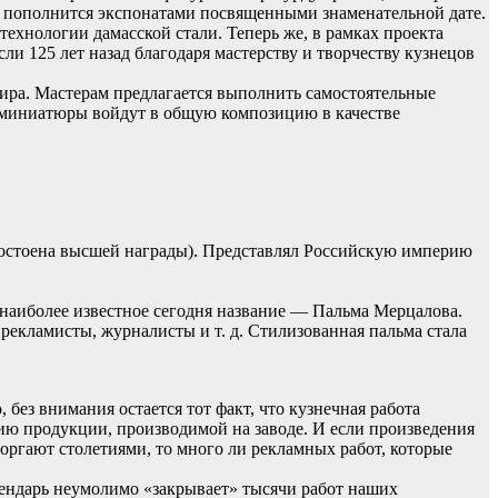
ен пополнится экспонатами посвященными знаменательной дате.
ехнологии дамасской стали. Теперь же, в рамках проекта
и 125 лет назад благодаря мастерству и творчеству кузнецов
мира. Мастерам предлагается выполнить самостоятельные
е миниатюры войдут в общую композицию в качестве
достоена высшей награды). Представлял Российскую империю
о наиболее известное сегодня название — Пальма Мерцалова.
рекламисты, журналисты и т. д. Стилизованная пальма стала
ез внимания остается тот факт, что кузнечная работа
нию продукции, производимой на заводе. И если произведения
торгают столетиями, то много ли рекламных работ, которые
лендарь неумолимо «закрывает» тысячи работ наших