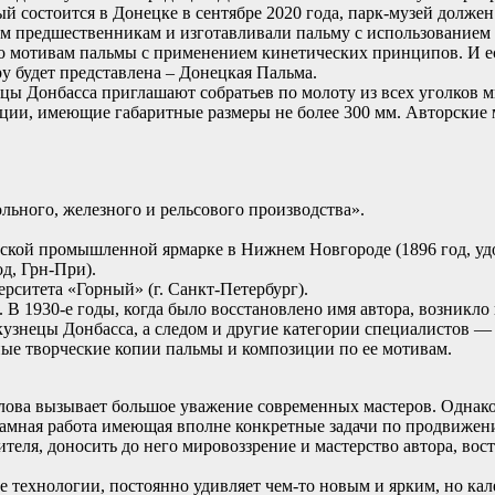
ый состоится в Донецке в сентябре 2020 года, парк-музей долж
м предшественникам и изготавливали пальму с использованием т
о мотивам пальмы с применением кинетических принципов. И есл
у будет представлена – Донецкая Пальма.
цы Донбасса приглашают собратьев по молоту из всех уголков 
ации, имеющие габаритные размеры не более 300 мм. Авторски
ьного, железного и рельсового производства».
ийской промышленной ярмарке в Нижнем Новгороде (1896 год, у
д, Грн-При).
рситета «Горный» (г. Санкт-Петербург).
. В 1930-е годы, когда было восстановлено имя автора, возникл
кузнецы Донбасса, а следом и другие категории специалистов — 
ные творческие копии пальмы и композиции по ее мотивам.
ва вызывает большое уважение современных мастеров. Однако, б
екламная работа имеющая вполне конкретные задачи по продвиже
теля, доносить до него мировоззрение и мастерство автора, вос
 технологии, постоянно удивляет чем-то новым и ярким, но ка