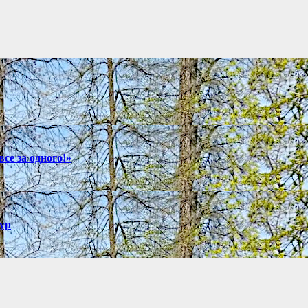
се за одного!»
ур