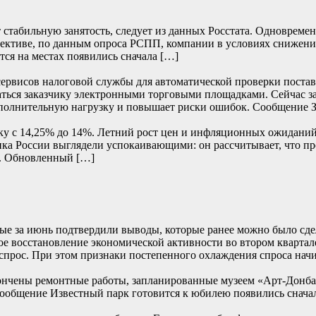
 стабильную занятость, следует из данных Росстата. Одновреме
пективе, по данным опроса РСПП, компании в условиях снижени
ся на местах появились сначала […]
сервисов налоговой службы для автоматической проверки постав
аваться заказчику электронными торговыми площадками. Сейчас 
 дополнительную нагрузку и повышает риски ошибок. Сообщение
вку с 14,25% до 14%. Летний рост цен и инфляционных ожидан
ка России выглядели успокаивающими: он рассчитывает, что пр
. Обновленный […]
е за июнь подтвердили выводы, которые ранее можно было сде
е восстановление экономической активности во втором квартале
прос. При этом признаки постепенного охлаждения спроса начи
ончены ремонтные работы, запланированные музеем «Арт-Донбасс
… Сообщение Известный парк готовится к юбилею появились