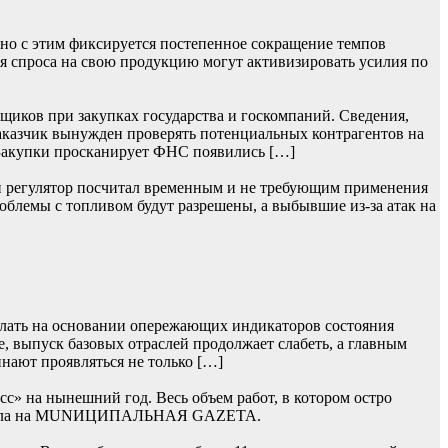
нно с этим фиксируется постепенное сокращение темпов
я спроса на свою продукцию могут активизировать усилия по
щиков при закупках государства и госкомпаний. Сведения,
заказчик вынужден проверять потенциальных контрагентов на
 Закупки просканирует ФНС появились […]
ий регулятор посчитал временным и не требующим применения
облемы с топливом будут разрешены, а выбывшие из-за атак на
лать на основании опережающих индикаторов состояния
, выпуск базовых отраслей продолжает слабеть, а главным
нают проявляться не только […]
» на нынешний год. Весь объем работ, в котором остро
 сначала на MUNИЦИПАЛЬНАЯ GAZЕТА.