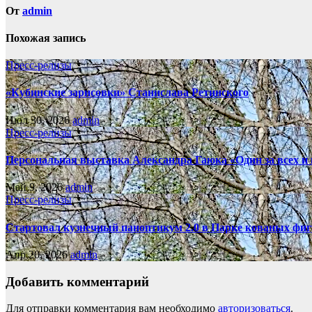
От
admin
Похожая запись
Пресс-релизы
«Кубинские зарисовки» Станислава Ретинского
Июл 30, 2026
admin
Пресс-релизы
Персональная выставка Александра Гаюка «Один за всех и в
Май 9, 2026
admin
Пресс-релизы
Стартовал кузнечный паноптикум 2.0 в Парке кованых фиг
Апр 20, 2026
admin
Добавить комментарий
Для отправки комментария вам необходимо
авторизоваться
.