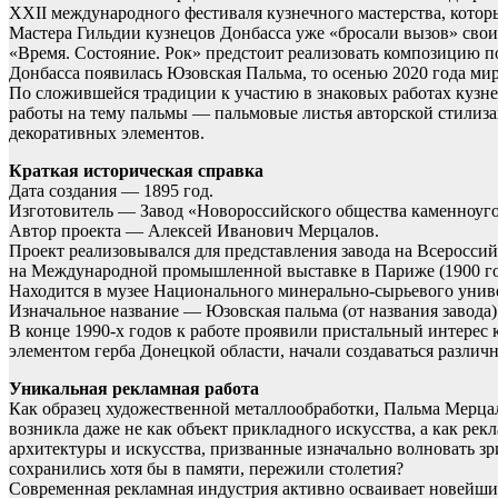
XXII международного фестиваля кузнечного мастерства, котор
Мастера Гильдии кузнецов Донбасса уже «бросали вызов» свои
«Время. Состояние. Рок» предстоит реализовать композицию п
Донбасса появилась Юзовская Пальма, то осенью 2020 года мир
По сложившейся традиции к участию в знаковых работах кузне
работы на тему пальмы — пальмовые листья авторской стилиз
декоративных элементов.
Краткая историческая справка
Дата создания — 1895 год.
Изготовитель — Завод «Новороссийского общества каменноугол
Автор проекта — Алексей Иванович Мерцалов.
Проект реализовывался для представления завода на Всеросс
на Международной промышленной выставке в Париже (1900 го
Находится в музее Национального минерально-сырьевого униве
Изначальное название — Юзовская пальма (от названия завода)
В конце 1990-х годов к работе проявили пристальный интерес 
элементом герба Донецкой области, начали создаваться различ
Уникальная рекламная работа
Как образец художественной металлообработки, Пальма Мерцало
возникла даже не как объект прикладного искусства, а как р
архитектуры и искусства, призванные изначально волновать зри
сохранились хотя бы в памяти, пережили столетия?
Современная рекламная индустрия активно осваивает новейшие