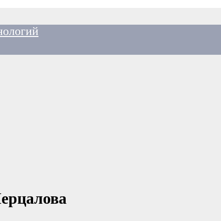
нологий
Мерцалова