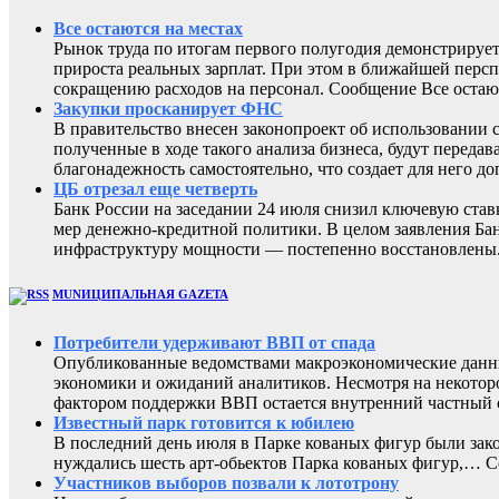
Все остаются на местах
Рынок труда по итогам первого полугодия демонстрирует
прироста реальных зарплат. При этом в ближайшей перс
сокращению расходов на персонал. Сообщение Все остают
Закупки просканирует ФНС
В правительство внесен законопроект об использовании 
полученные в ходе такого анализа бизнеса, будут перед
благонадежность самостоятельно, что создает для него
ЦБ отрезал еще четверть
Банк России на заседании 24 июля снизил ключевую ста
мер денежно-кредитной политики. В целом заявления Бан
инфраструктуру мощности — постепенно восстановлены
MUNИЦИПАЛЬНАЯ GAZЕТА
Потребители удерживают ВВП от спада
Опубликованные ведомствами макроэкономические данны
экономики и ожиданий аналитиков. Несмотря на некоторо
фактором поддержки ВВП остается внутренний частный с
Известный парк готовится к юбилею
В последний день июля в Парке кованых фигур были зак
нуждались шесть арт-обьектов Парка кованых фигур,
Участников выборов позвали к лототрону