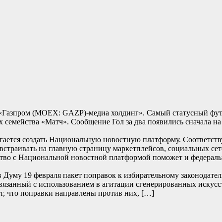
л «Газпром (MOEX: GAZP)-медиа холдинг». Самый статусный фу
ах семейства «Матч». Сообщение Гол за два появились сначала на
гается создать Национальную новостную платформу. Соответств
встраивать на главную страницу маркетплейсов, социальных сет
ство с Национальной новостной платформой поможет и федерал
в Думу 19 февраля пакет поправок к избирательному законодател
связанный с использованием в агитации сгенерированных искус
, что поправки направлены против них, […]