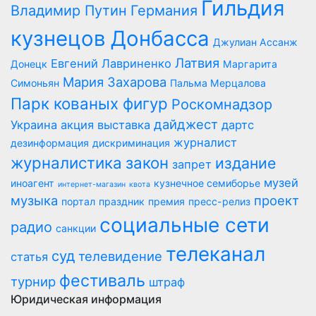
Гильдия
Владимир Путин
Германия
кузнецов Донбасса
Джулиан Ассанж
Латвия
Евгений Лавриненко
Донецк
Маргарита
Мария Захарова
Симоньян
Пальма Мерцалова
Парк кованых фигур
Роскомнадзор
дайджест
Украина
акция
выставка
дартс
журналист
дезинформация
дискриминация
журналистика
закон
издание
запрет
музей
иноагент
кузнечное семиборье
интернет-магазин
квота
музыка
проект
портал
праздник
премия
пресс-релиз
социальные сети
радио
санкции
телеканал
суд
телевидение
статья
фестиваль
турнир
штраф
Юридическая информация