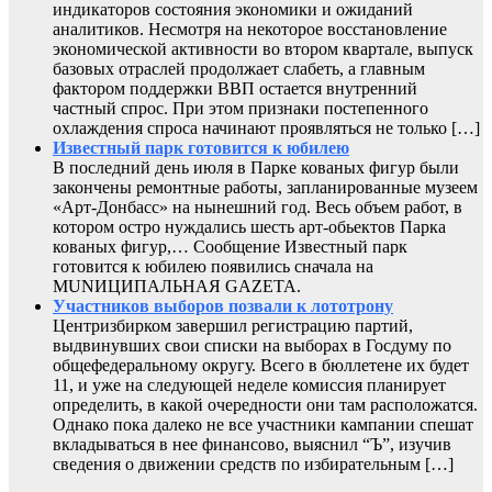
индикаторов состояния экономики и ожиданий
аналитиков. Несмотря на некоторое восстановление
экономической активности во втором квартале, выпуск
базовых отраслей продолжает слабеть, а главным
фактором поддержки ВВП остается внутренний
частный спрос. При этом признаки постепенного
охлаждения спроса начинают проявляться не только […]
Известный парк готовится к юбилею
В последний день июля в Парке кованых фигур были
закончены ремонтные работы, запланированные музеем
«Арт-Донбасс» на нынешний год. Весь объем работ, в
котором остро нуждались шесть арт-обьектов Парка
кованых фигур,… Сообщение Известный парк
готовится к юбилею появились сначала на
MUNИЦИПАЛЬНАЯ GAZЕТА.
Участников выборов позвали к лототрону
Центризбирком завершил регистрацию партий,
выдвинувших свои списки на выборах в Госдуму по
общефедеральному округу. Всего в бюллетене их будет
11, и уже на следующей неделе комиссия планирует
определить, в какой очередности они там расположатся.
Однако пока далеко не все участники кампании спешат
вкладываться в нее финансово, выяснил “Ъ”, изучив
сведения о движении средств по избирательным […]