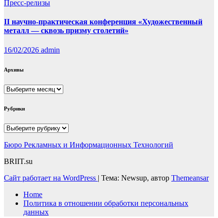
Пресс-релизы
II научно-практическая конференция «Художественный
металл — сквозь призму столетий»
16/02/2026
admin
Архивы
Архивы
Рубрики
Рубрики
Бюро Рекламных и Информационных Технологий
BRIIT.su
Сайт работает на WordPress
|
Тема: Newsup, автор
Themeansar
Home
Политика в отношении обработки персональных
данных