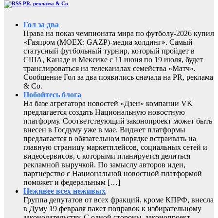
PR, реклама & Co
Гол за два
Права на показ чемпионата мира по футболу-2026 купил
«Газпром (MOEX: GAZP)-медиа холдинг». Самый
статусный футбольный турнир, который пройдет в
США, Канаде и Мексике с 11 июня по 19 июля, будет
транслироваться на телеканалах семейства «Матч».
Сообщение Гол за два появились сначала на PR, реклама
& Co.
Побойтесь блога
На базе агрегатора новостей «Дзен» компании VK
предлагается создать Национальную новостную
платформу. Соответствующий законопроект может быть
внесен в Госдуму уже в мае. Виджет платформы
предлагается в обязательном порядке встраивать на
главную страницу маркетплейсов, социальных сетей и
видеосервисов, с которыми планируется делиться
рекламной выручкой. По замыслу авторов идеи,
партнерство с Национальной новостной платформой
поможет и федеральным […]
Неживее всех неживых
Группа депутатов от всех фракций, кроме КПРФ, внесла
в Думу 19 февраля пакет поправок к избирательному
законодательству. С одной стороны, законопроект