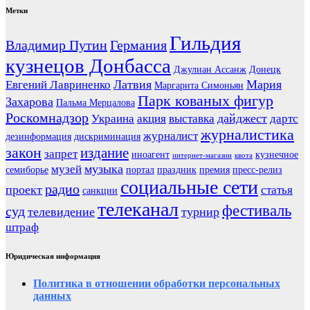
Метки
Гильдия
Владимир Путин
Германия
кузнецов Донбасса
Джулиан Ассанж
Донецк
Латвия
Мария
Евгений Лавриненко
Маргарита Симоньян
Парк кованых фигур
Захарова
Пальма Мерцалова
Роскомнадзор
дайджест
Украина
акция
выставка
дартс
журналистика
журналист
дезинформация
дискриминация
закон
издание
запрет
иноагент
кузнечное
интернет-магазин
квота
музыка
музей
семиборье
портал
праздник
премия
пресс-релиз
социальные сети
радио
проект
статья
санкции
телеканал
фестиваль
суд
телевидение
турнир
штраф
Юридическая информация
Политика в отношении обработки персональных
данных