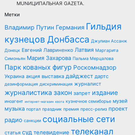
MUNИЦИПАЛЬНАЯ GAZЕТА.
Метки
Гильдия
Владимир Путин
Германия
кузнецов Донбасса
Джулиан Ассанж
Латвия
Евгений Лавриненко
Донецк
Маргарита
Мария Захарова
Симоньян
Пальма Мерцалова
Парк кованых фигур
Роскомнадзор
дайджест
Украина
акция
выставка
дартс
журналист
дезинформация
дискриминация
журналистика
закон
издание
запрет
музей
иноагент
кузнечное семиборье
интернет-магазин
квота
музыка
проект
портал
праздник
премия
пресс-релиз
социальные сети
радио
санкции
телеканал
суд
телевидение
статья