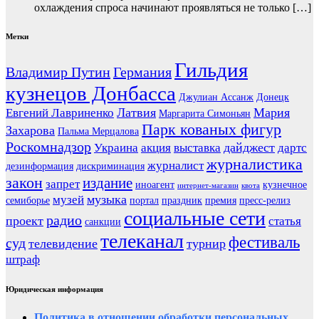
охлаждения спроса начинают проявляться не только […]
Метки
Гильдия
Владимир Путин
Германия
кузнецов Донбасса
Джулиан Ассанж
Донецк
Латвия
Мария
Евгений Лавриненко
Маргарита Симоньян
Парк кованых фигур
Захарова
Пальма Мерцалова
Роскомнадзор
дайджест
Украина
акция
выставка
дартс
журналистика
журналист
дезинформация
дискриминация
закон
издание
запрет
иноагент
кузнечное
интернет-магазин
квота
музыка
музей
семиборье
портал
праздник
премия
пресс-релиз
социальные сети
радио
проект
статья
санкции
телеканал
фестиваль
суд
телевидение
турнир
штраф
Юридическая информация
Политика в отношении обработки персональных