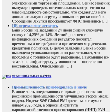
электронными торговыми площадками. Сейчас заказчик
вынужден проверять потенциальных контрагентов на
благонадежность самостоятельно, что создает для него
дополнительную нагрузку и повышает риски ошибок.
Сообщение Закупки просканирует ФНС появились […]
ЦБ отрезал еще четверть
Банк России на заседании 24 июля снизил ключевую
ставку с 14,25% до 14%. Летний рост цен и
инфляционных ожиданий регулятор посчитал
временным и не требующим применения мер денежно-
кредитной политики. В целом заявления Банка России
выглядели успокаивающими: он рассчитывает, что
проблемы с топливом будут разрешены, а выбывшие из-
за атак на инфраструктуру мощности — постепенно
восстановлены. Обновленный […]
MUNИЦИПАЛЬНАЯ GAZЕТА
Промышленность приободрилась в июле
В июле часть опережающих индикаторов состояния
российской промышленности улучшилась второй месяц
подряд. Индекс S&P Global PMI достиг максимума с
января 2025 года, а опросы Института
народнохозяйственного прогнозирования (ИНП) РАН